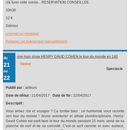
clà´turer cette soirée... RESERVATION CONSEILLEE.
20h30
12 €
Diémoz
envoyer un message
Partager cet événement manuellement
one man show HENRY DAVID COHEN le tour du monde en 180
du
vannes
21
Vienne
Spectacle
au
22
Publié par :
ailleurs
Date de début :
21/04/2017
Date de fin :
22/04/2017
Descriptif :
Vous aimez rire et voyager ? Ca tombe bien : un humoriste vous raconte
son tour du monde ! Jeune aventurier et artiste pluridisciplinaire, Henry-
David Cohen est parti faire le tour du monde pendant 15 mois, armé de sa
planche de surf et de sa curiosité. C'est ce qu'il raconte ici avec audace,