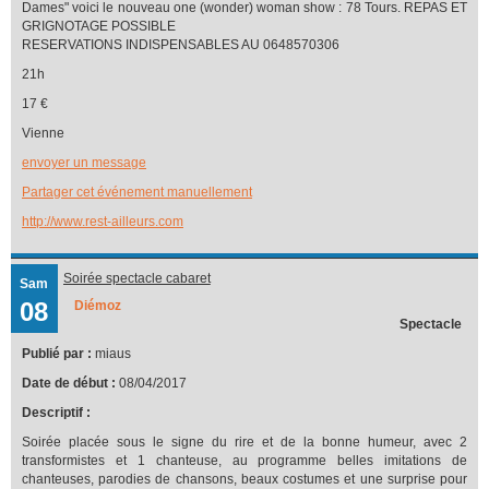
Dames" voici le nouveau one (wonder) woman show : 78 Tours. REPAS ET
GRIGNOTAGE POSSIBLE
RESERVATIONS INDISPENSABLES AU 0648570306
21h
17 €
Vienne
envoyer un message
Partager cet événement manuellement
http://www.rest-ailleurs.com
Soirée spectacle cabaret
Sam
08
Diémoz
Spectacle
Publié par :
miaus
Date de début :
08/04/2017
Descriptif :
Soirée placée sous le signe du rire et de la bonne humeur, avec 2
transformistes et 1 chanteuse, au programme belles imitations de
chanteuses, parodies de chansons, beaux costumes et une surprise pour