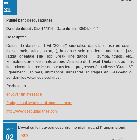
au
31
Publié par :
desousadanse
Date de début :
05/01/2016
Date de fin :
30/06/2017
Descriptif :
Centre de danse and Fit (300m2) spécialisé dans la danse en couple
(salsa, rock, swing, salon,...), la danse solo (moderne and street jazz,
ragga, orientale, Hip Hop, Break, line dance,...) , zumba, fitness, etc...
Formateurs professionnels agréés Ministère du Travail. Diplà´més au plus
haut niveau, les professeurs vous feront progresser à la vitesse ''Grand V''.
Egalement : soirées, animations dansantes et stages en week-end ou
pendant les vacances scolaires.
Rochetoirin
envoyer un message
Partager cet événement manuellement
http://www.desousadanse.com
L'éveil ou le nouveau désordre mondial , quand l'humain prend
Mar
conscience
02
Ruy