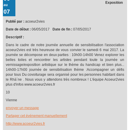
Exposition
au
07
Publié par :
acoeur2vies
Date de début :
06/05/2017
Date de fin :
07/05/2017
Descriptif :
Dans le cadre de notre journée annuelle de sensibilisation l'association
acoeur2vies est très heureuse de vous convier le samedi 6 mai 2017. La
journée se décompose en deux parties : 10h00-14h00 Venez explorer les
belles toiles et rencontrer les artistes pendant toute la journée un
vernissage/exposition artistique sur le thème du handicap et bien plus...
14h00-17h00 journée de sensibilisation thème :Accompagner un défis
pour tous Du covoiturage sera organisé pour les personnes habitant dans
le Rhà´ne . Nous vous y attendons très nombreux ! L'équipe Acoeur2vies
plus d'infos www.acoeur2vies.fr
10
Vienne
envoyer un message
Partager cet événement manuellement
http://www.acoeur2vies.fr