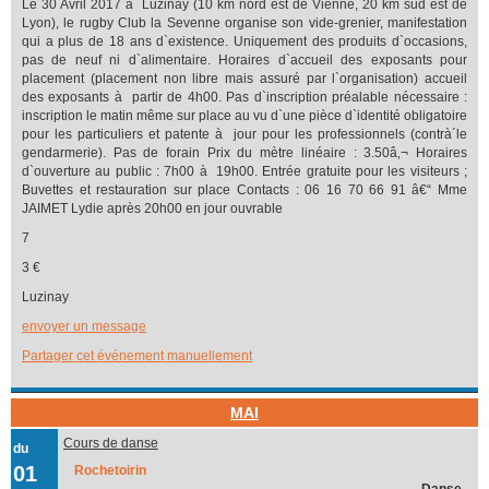
Le 30 Avril 2017 à Luzinay (10 km nord est de Vienne, 20 km sud est de
Lyon), le rugby Club la Sevenne organise son vide-grenier, manifestation
qui a plus de 18 ans d`existence. Uniquement des produits d`occasions,
pas de neuf ni d`alimentaire. Horaires d`accueil des exposants pour
placement (placement non libre mais assuré par l`organisation) accueil
des exposants à partir de 4h00. Pas d`inscription préalable nécessaire :
inscription le matin même sur place au vu d`une pièce d`identité obligatoire
pour les particuliers et patente à jour pour les professionnels (contrà´le
gendarmerie). Pas de forain Prix du mètre linéaire : 3.50â‚¬ Horaires
d`ouverture au public : 7h00 à 19h00. Entrée gratuite pour les visiteurs ;
Buvettes et restauration sur place Contacts : 06 16 70 66 91 â€“ Mme
JAIMET Lydie après 20h00 en jour ouvrable
7
3 €
Luzinay
envoyer un message
Partager cet événement manuellement
MAI
Cours de danse
du
01
Rochetoirin
Danse