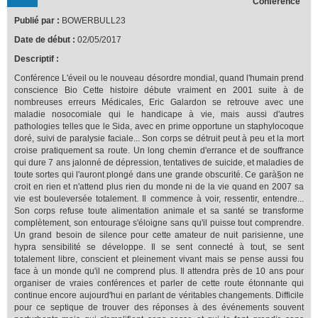
Conférence
Publié par :
BOWERBULL23
Date de début :
02/05/2017
Descriptif :
Conférence L'éveil ou le nouveau désordre mondial, quand l'humain prend
conscience Bio Cette histoire débute vraiment en 2001 suite à de
nombreuses erreurs Médicales, Eric Galardon se retrouve avec une
maladie nosocomiale qui le handicape à vie, mais aussi d'autres
pathologies telles que le Sida, avec en prime opportune un staphylocoque
doré, suivi de paralysie faciale... Son corps se détruit peut à peu et la mort
croise pratiquement sa route. Un long chemin d'errance et de souffrance
qui dure 7 ans jalonné de dépression, tentatives de suicide, et maladies de
toute sortes qui l'auront plongé dans une grande obscurité. Ce garà§on ne
croit en rien et n'attend plus rien du monde ni de la vie quand en 2007 sa
vie est bouleversée totalement. Il commence à voir, ressentir, entendre...
Son corps refuse toute alimentation animale et sa santé se transforme
complètement, son entourage s'éloigne sans qu'il puisse tout comprendre.
Un grand besoin de silence pour cette amateur de nuit parisienne, une
hypra sensibilité se développe. Il se sent connecté à tout, se sent
totalement libre, conscient et pleinement vivant mais se pense aussi fou
face à un monde qu'il ne comprend plus. Il attendra près de 10 ans pour
organiser de vraies conférences et parler de cette route étonnante qui
continue encore aujourd'hui en parlant de véritables changements. Difficile
pour ce septique de trouver des réponses à des événements souvent