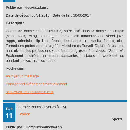
Publié par :
desousadanse
Date de début :
05/01/2016
Date de fin :
30/06/2017
Descriptif :
Centre de danse and Fit (300m2) spécialisé dans la danse en couple
(salsa, rock, swing, salon,...), la danse solo (moderne and street jazz,
ragga, orientale, Hip Hop, Break, line dance,...) , zumba, fitness, etc...
Formateurs professionnels agréés Ministère du Travail. Diplà´més au plus
haut niveau, les professeurs vous feront progresser à la vitesse ''Grand V''.
Egalement : soirées, animations dansantes et stages en week-end ou
pendant les vacances scolaires.
Rochetoirin
envoyer un message
Partager cet événement manuellement
http://www.desousadanse.com
Journée Portes Ouvertes à TSF
Sam
11
Voiron
Sports
Publié par :
Tremplinsportformation