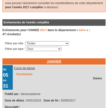
vous pouvez néanmoins consulter les manifestations de votre département
pour l'année 2017 complète
ci-dessous :
Evénements de l'année complète
Evénements pour l'ANNEE
2017
dans le département «
Isère
» :
47 résultat(s)
Filtrer par ville :
Filtrer par type :
JANVIER
Cours de danse
du
05
Rochetoirin
Danse
au
31
Publié par :
desousadanse
Date de début :
05/01/2016
Date de fin :
30/06/2017
Descriptif :