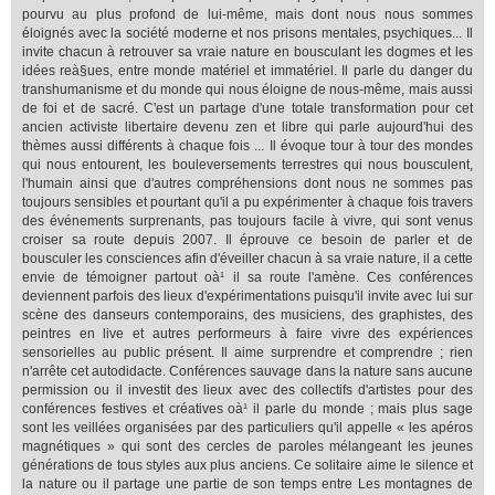
pourvu au plus profond de lui-même, mais dont nous nous sommes
éloignés avec la société moderne et nos prisons mentales, psychiques... Il
invite chacun à retrouver sa vraie nature en bousculant les dogmes et les
idées reà§ues, entre monde matériel et immatériel. Il parle du danger du
transhumanisme et du monde qui nous éloigne de nous-même, mais aussi
de foi et de sacré. C'est un partage d'une totale transformation pour cet
ancien activiste libertaire devenu zen et libre qui parle aujourd'hui des
thèmes aussi différents à chaque fois ... Il évoque tour à tour des mondes
qui nous entourent, les bouleversements terrestres qui nous bousculent,
l'humain ainsi que d'autres compréhensions dont nous ne sommes pas
toujours sensibles et pourtant qu'il a pu expérimenter à chaque fois travers
des événements surprenants, pas toujours facile à vivre, qui sont venus
croiser sa route depuis 2007. Il éprouve ce besoin de parler et de
bousculer les consciences afin d'éveiller chacun à sa vraie nature, il a cette
envie de témoigner partout oà¹ il sa route l'amène. Ces conférences
deviennent parfois des lieux d'expérimentations puisqu'il invite avec lui sur
scène des danseurs contemporains, des musiciens, des graphistes, des
peintres en live et autres performeurs à faire vivre des expériences
sensorielles au public présent. Il aime surprendre et comprendre ; rien
n'arrête cet autodidacte. Conférences sauvage dans la nature sans aucune
permission ou il investit des lieux avec des collectifs d'artistes pour des
conférences festives et créatives oà¹ il parle du monde ; mais plus sage
sont les veillées organisées par des particuliers qu'il appelle « les apéros
magnétiques » qui sont des cercles de paroles mélangeant les jeunes
générations de tous styles aux plus anciens. Ce solitaire aime le silence et
la nature ou il partage une partie de son temps entre Les montagnes de