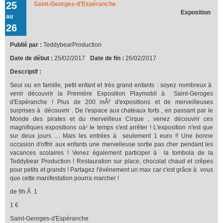
25
Saint-Georges-d'Espéranche
Teddybear Production !!!
Exposition
au
26
Publié par :
TeddybearProduction
Date de début :
25/02/2017
Date de fin :
26/02/2017
Descriptif :
Seul ou en famille, petit enfant et très grand enfants : soyez nombreux à
venir découvrir la Première Exposition Playmobil à Saint-Geroges
d'Espéranche ! Plus de 200 mÂ² d'expositions et de merveilleuses
surprises à découvrir . De l'espace aux chateaux forts , en passant par le
Monde des pirates et du merveilleux Cirque , venez découvrir ces
magnifiques expositions oà¹ le temps s'est arrêter ! L'exposition n'est que
sur deux jours .... Mais les entrées à seulement 1 euro !! Une bonne
occasion d'offrir aux enfants une mervelleuse sortie pas cher pendant les
vacances scolaires ! Venez également participer à la tombola de la
Teddybear Production ! Restauration sur place, chocolat chaud et crêpes
pour petits et grands ! Partagez l'événement un max car c'est grâce à vous
que cette manifestation pourra marcher !
de 9h Ã 1
1 €
Saint-Georges-d'Espéranche