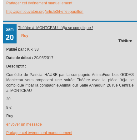
Partager cet événement manuellement
http://spirit.ouvaton.org/article3/l-effet-papillon
Théâtre à MONTCEAU : à§a se complique !
Sam
20
Ruy
Théâtre
Publié par :
Kiki 38
Date de début :
20/05/2017
Descriptif :
Comédie de Patricia HAUBE par la compagnie AnimaFour Les GODAS
Montceau vous proposent une soirée Théâtre avec la pièce "à§a se
complique !" par la compagnie AnimaFour Salle Annequin 26 rue Centrale
à MONTCEAU
20
8 €
Ruy
envoyer un message
Partager cet événement manuellement