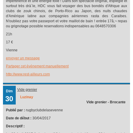
impertinence et une énergie folle ! Dans son spectacle original, espiègle et
surtout très drà´le, HDC vous fait voyager des bus bondés d'Afrique aux
clubs de zouk chinois, de Porto-Rico au Japon, des nuits chaudes
d'Amérique latine aux compagnies aériennes rasta des Caraibes.
N'oubliez pas votre passeport et votre maillot de bain ! entrée 17â‚¬ repas
ou grignotage possible reservations indispensables au 0648570306
21h
17 €
Vienne
envoyer un message
Partager cet événement manuellement
http://www.rest-ailleurs.com
Vide grenier
Dim
30
Luzinay
Vide grenier - Brocante
Publié par :
rugbyclubdelasevenne
Date de début :
30/04/2017
Descriptif :