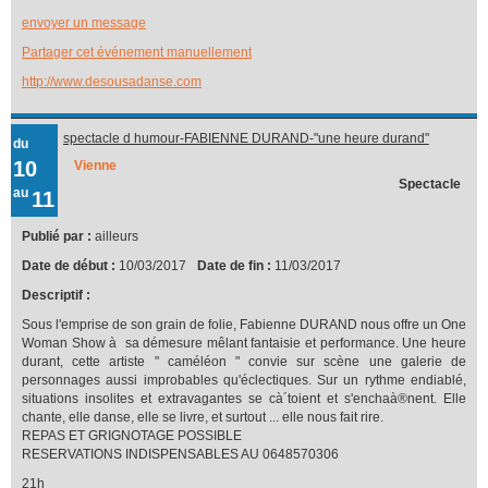
envoyer un message
Partager cet événement manuellement
http://www.desousadanse.com
spectacle d humour-FABIENNE DURAND-"une heure durand"
du
10
Vienne
Spectacle
au
11
Publié par :
ailleurs
Date de début :
10/03/2017
Date de fin :
11/03/2017
Descriptif :
Sous l'emprise de son grain de folie, Fabienne DURAND nous offre un One
Woman Show à sa démesure mêlant fantaisie et performance. Une heure
durant, cette artiste " caméléon " convie sur scène une galerie de
personnages aussi improbables qu'éclectiques. Sur un rythme endiablé,
situations insolites et extravagantes se cà´toient et s'enchaà®nent. Elle
chante, elle danse, elle se livre, et surtout ... elle nous fait rire.
REPAS ET GRIGNOTAGE POSSIBLE
RESERVATIONS INDISPENSABLES AU 0648570306
21h