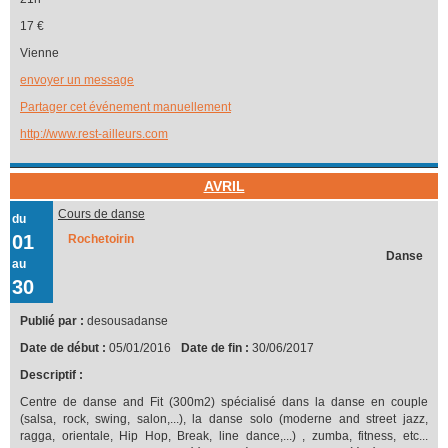
17 €
Vienne
envoyer un message
Partager cet événement manuellement
http://www.rest-ailleurs.com
AVRIL
Cours de danse
du
01
Rochetoirin
Danse
au
30
Publié par :
desousadanse
Date de début :
05/01/2016
Date de fin :
30/06/2017
Descriptif :
Centre de danse and Fit (300m2) spécialisé dans la danse en couple
(salsa, rock, swing, salon,...), la danse solo (moderne and street jazz,
ragga, orientale, Hip Hop, Break, line dance,...) , zumba, fitness, etc...