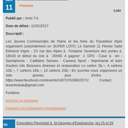
11
Fontaine
Loto
Publié par :
Amis T.A.
Date de début :
11/02/2017
Descriptif :
Les Jeunes Communistes de l'Isère et les Amis du Travailleur Alpin
organisent conjointement un SUPER LOTO. Le Samedi 11 Février Salle
Edmond Vigne - 23 rue des Alpes à Fontaine Ouverture des portes à
18h30 et début du loto à 20h00. A gagner: -1 GPS - Cave à vin -
Samrtphone - Cafétière Senseo - Camera Sport - Imprimante et bien
d'autres lots Boissons diverses et restauration Le carton 3â‚¬, 4 cartons
10â‚¬, 7 cartons 16â‚¬, 10 cartons 20â‚¬ En journée nous organisons un
vide grenier, plus d'infos :
https://www.facebook.com/events/149737628863572/ Contact :
lesamisduta@gmail.com
Fontaine
envoyer un message
Partager cet événement manuellement
Exposition Playmobil à St-Georges d'Espéranche, les 25 et 26
du
février 2017 organisée par l'association cinématographique, La