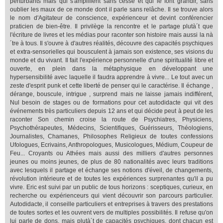
perturbants mais qui s'amplifient sans cesse et qui le font grandir, sans
oublier les maux de ce monde dont il parle sans relâche. Il se trouve alors
le nom d'Agitateur de conscience, expérienceur et devint conférencier
praticien de bien-être. Il privilège la rencontre et le partage plutà´t que
l'écriture de livres et les médias pour raconter son histoire mais aussi la nà
´tre à tous. Il s'ouvre à d'autres réalités, découvre des capacités psychiques
et extra-sensorielles qui bousculent à jamais son existence, ses visions du
monde et du vivant. Il fait l'expérience personnelle d'une spiritualité libre et
ouverte, en plein dans la métaphysique en développant une
hypersensibilité avec laquelle il faudra apprendre à vivre... Le tout avec un
zeste d'esprit punk et cette liberté de penser qui le caractérise. Il échange ,
dérange, bouscule, intrigue , surprend mais ne laisse jamais indifférent,
Nul besoin de stages ou de formations pour cet autodidacte qui vit des
événements très particuliers depuis 12 ans et qui décide peut à peut de les
raconter Son chemin croise la route de Psychiatres, Physiciens,
Psychothérapeutes, Médecins, Scientifiques, Guérisseurs, Théologiens,
Journalistes, Chamanes, Philosophes Religieux de toutes confessions
Ufologues, Ecrivains, Anthropologues, Musicologues, Médium, Coupeur de
Feu... Croyants ou Athées mais aussi des milliers d'autres personnes
jeunes ou moins jeunes, de plus de 80 nationalités avec leurs traditions
avec lesquels il partage et échange ses notions d'éveil, de changements,
révolution intérieure et de toutes les expériences surprenantes qu'il a pu
vivre. Eric est suivi par un public de tous horizons : sceptiques, curieux, en
recherche ou expérienceurs qui vient découvrir son parcours particulier.
Autodidacte, il conseille particuliers et entreprises à travers des prestations
de toutes sortes et les ouvrent vers de multiples possibilités. Il refuse qu'on
lui parle de dons, mais plutà´t de capacités psychiques, dont chacun est