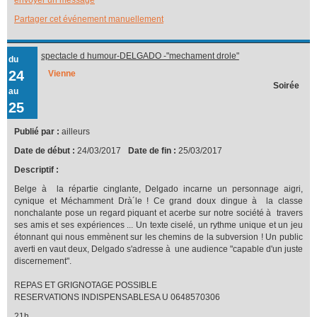
Partager cet événement manuellement
spectacle d humour-DELGADO -"mechament drole"
du
24
Vienne
Soirée
au
25
Publié par :
ailleurs
Date de début :
24/03/2017
Date de fin :
25/03/2017
Descriptif :
Belge à la répartie cinglante, Delgado incarne un personnage aigri,
cynique et Méchamment Drà´le ! Ce grand doux dingue à la classe
nonchalante pose un regard piquant et acerbe sur notre société à travers
ses amis et ses expériences ... Un texte ciselé, un rythme unique et un jeu
étonnant qui nous emmènent sur les chemins de la subversion ! Un public
averti en vaut deux, Delgado s'adresse à une audience "capable d'un juste
discernement".
REPAS ET GRIGNOTAGE POSSIBLE
RESERVATIONS INDISPENSABLESA U 0648570306
21h