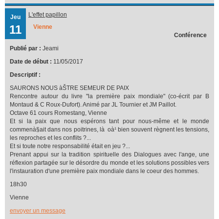
L'effet papillon
Jeu
11
Vienne
Conférence
Publié par :
Jeami
Date de début :
11/05/2017
Descriptif :
SAURONS NOUS àŠTRE SEMEUR DE PAIX
Rencontre autour du livre "la première paix mondiale" (co-écrit par B
Montaud & C Roux-Dufort). Animé par JL Tournier et JM Paillot.
Octave 61 cours Romestang, Vienne
Et si la paix que nous espérons tant pour nous-même et le monde
commenà§ait dans nos poitrines, là oà¹ bien souvent règnent les tensions,
les reproches et les conflits ?...
Et si toute notre responsabilité était en jeu ?...
Prenant appui sur la tradition spirituelle des Dialogues avec l'ange, une
réflexion partagée sur le désordre du monde et les solutions possibles vers
l'instauration d'une première paix mondiale dans le coeur des hommes.
18h30
Vienne
envoyer un message