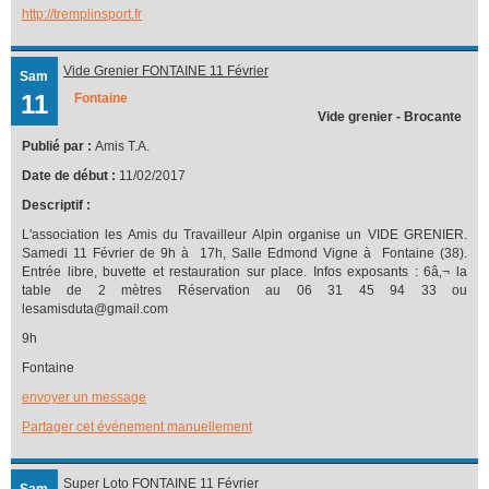
http://tremplinsport.fr
Vide Grenier FONTAINE 11 Février
Sam
11
Fontaine
Vide grenier - Brocante
Publié par :
Amis T.A.
Date de début :
11/02/2017
Descriptif :
L'association les Amis du Travailleur Alpin organise un VIDE GRENIER.
Samedi 11 Février de 9h à 17h, Salle Edmond Vigne à Fontaine (38).
Entrée libre, buvette et restauration sur place. Infos exposants : 6â‚¬ la
table de 2 mètres Réservation au 06 31 45 94 33 ou
lesamisduta@gmail.com
9h
Fontaine
envoyer un message
Partager cet événement manuellement
Super Loto FONTAINE 11 Février
Sam