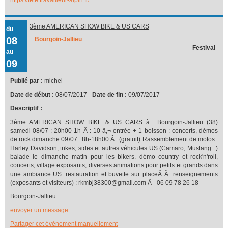
3ème AMERICAN SHOW BIKE & US CARS
du
08
Bourgoin-Jallieu
Festival
au
09
Publié par :
michel
Date de début :
08/07/2017
Date de fin :
09/07/2017
Descriptif :
3ème AMERICAN SHOW BIKE & US CARS à Bourgoin-Jallieu (38)
samedi 08/07 : 20h00-1h Â : 10 â‚¬ entrée + 1 boisson : concerts, démos
de rock dimanche 09/07 : 8h-18h00 Â : (gratuit) Rassemblement de motos :
Harley Davidson, trikes, sides et autres véhicules US (Camaro, Mustang...)
balade le dimanche matin pour les bikers. démo country et rock'n'roll,
concerts, village exposants, diverses animations pour petits et grands dans
une ambiance US. restauration et buvette sur placeÂ Â renseignements
(exposants et visiteurs) : rkmbj38300@gmail.com Â - 06 09 78 26 18
Bourgoin-Jallieu
envoyer un message
Partager cet événement manuellement