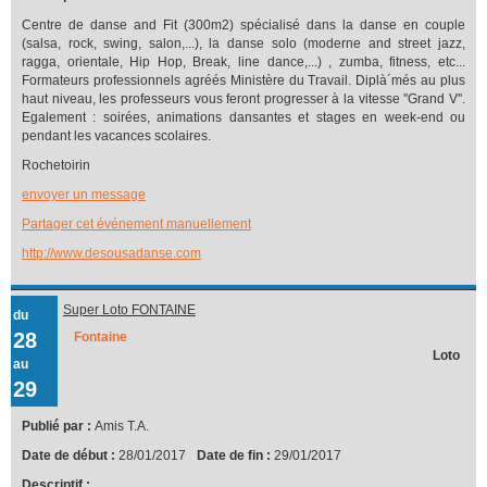
Centre de danse and Fit (300m2) spécialisé dans la danse en couple
(salsa, rock, swing, salon,...), la danse solo (moderne and street jazz,
ragga, orientale, Hip Hop, Break, line dance,...) , zumba, fitness, etc...
Formateurs professionnels agréés Ministère du Travail. Diplà´més au plus
haut niveau, les professeurs vous feront progresser à la vitesse ''Grand V''.
Egalement : soirées, animations dansantes et stages en week-end ou
pendant les vacances scolaires.
Rochetoirin
envoyer un message
Partager cet événement manuellement
http://www.desousadanse.com
Super Loto FONTAINE
du
28
Fontaine
Loto
au
29
Publié par :
Amis T.A.
Date de début :
28/01/2017
Date de fin :
29/01/2017
Descriptif :