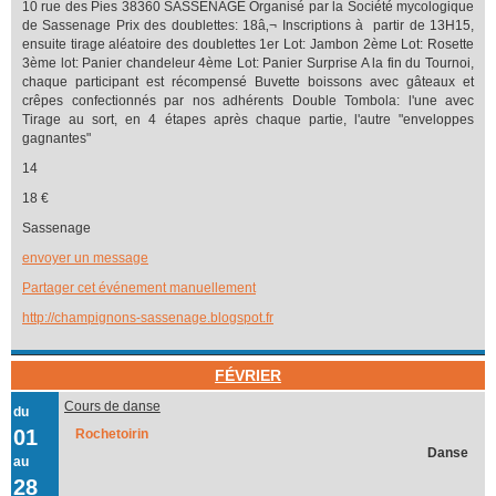
10 rue des Pies 38360 SASSENAGE Organisé par la Société mycologique
de Sassenage Prix des doublettes: 18â‚¬ Inscriptions à partir de 13H15,
ensuite tirage aléatoire des doublettes 1er Lot: Jambon 2ème Lot: Rosette
3ème lot: Panier chandeleur 4ème Lot: Panier Surprise A la fin du Tournoi,
chaque participant est récompensé Buvette boissons avec gâteaux et
crêpes confectionnés par nos adhérents Double Tombola: l'une avec
Tirage au sort, en 4 étapes après chaque partie, l'autre "enveloppes
gagnantes"
14
18 €
Sassenage
envoyer un message
Partager cet événement manuellement
http://champignons-sassenage.blogspot.fr
FÉVRIER
Cours de danse
du
01
Rochetoirin
Danse
au
28