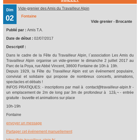
Vide-grenier des Amis du Travailleur Alpin
Dim
02
Fontaine
Vide grenier - Brocante
Publié par :
Amis T.A.
Date de début :
02/07/2017
Descriptif :
Dans le cadre de la Fête du Travailleur Alpin, l`association Les Amis du
Travailleur Alpin organise un vide-grenier le dimanche 2 juillet 2017 au
Parc de la Poya, rue Abbé Vincent, 38600 Fontaine de 10h à 19h.
Depuis 1929, la Fête du Travailleur Alpin est un événement populaire,
convivial et solidaire qui propose de nombreux concerts, animations,
spectacles et débats !
INFOS PRATIQUES: - inscriptions par mail à contact@travailleur-alpin.fr -
un emplacement de 2m de long par 3m de profondeur à 12â‚¬ - entrée
gratuite - buvette et animations sur place
10h-19h
Fontaine
envoyer un message
Partager cet événement manuellement
https://fete.travailleur-alpin.fr/