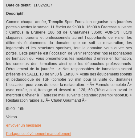
Date de début :
11/02/2017
Descriptif :
Comme chaque année, Tremplin Sport Formation organise ses journées
portes ouvertes le samedi 11 février de 9h00 à 16h00 A l`adresse suivante
: Campus la Brunerie 180 bd de Charavines 38500 VOIRON Futurs
stagiaires, parents et professionnels auront l`opportunité de visiter les
différents équipements du domaine que ce soit la restauration, les
logements et les structures sportives, tout le domaine vous ouvre ses
portes. Cette journée est l`occasion de venir rencontrer nos responsables
de formation qui vous présenterons les modalités d`entrée en formation,
les contenus des formations ainsi que les débouchés professionnels.
Déroulement de la journée : > Nos responsables de formations seront
présents en SALLE 10 de 9h30 à 16h30. > Visite des équipements sportifs
et pédagogique de TSF (compter 30 min pour la visite du domaine)
L`occasion pour vous de tester la restauration: > Â« Formule complète Â»
avec entrée, plat, fromage et dessert à 12â‚¬50 (Réservation avant le
mercredi 8 février à l`adresse mail suivante : standard@tremplinsport.fr) >
Restauration rapide au Â« Chalet Gourmand Â»
9h00 - 16h
Voiron
envoyer un message
Partager cet événement manuellement