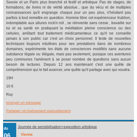
Savoie et un Paris plus branché et festif et artistique Pas de stages, de
formations, de livres ni de vérité absolue... que du vécu et de multiples
connaissances qu'il engrange chaque jour un peu plus, n'hésitant pas
parfois à tout remettre en question. Homme libre cet expérienceur trublion,
indomptable aux allures rock'n roll , se réinvente sans cesse , travaille sur
lui et sa santé en pratiquant la méditation pleine conscience ou des
cellules, arrêtant tout traitement médicamenteux ce qu'il ne conseille
jamais à son public car c'est un choix personnel. Il teste de nouvelles
techniques toujours intuitives pour ses prestations dans de nombreux
domaines, expérimente les états de consciences modifiés sans aucune
substance légale ou illégale, mais pas seulement, puisque ces aventures
peu communes l'amènent à se poser nombre de questions sans aucun
besoin de lectures. Depuis 12 ans maintenant c'est une quête de
compréhension qui le fait avancer, une quête qu'il partage avec qui voudra.
19H
10 €
Ruy
envoyer un message
Partager cet événement manuellement
Journée de sensibilisation+exposition artistique
du
06
Vienne