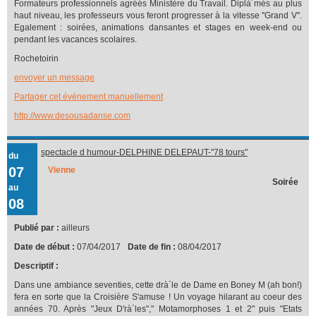
Formateurs professionnels agréés Ministère du Travail. Diplà´més au plus
haut niveau, les professeurs vous feront progresser à la vitesse ''Grand V''.
Egalement : soirées, animations dansantes et stages en week-end ou
pendant les vacances scolaires.
Rochetoirin
envoyer un message
Partager cet événement manuellement
http://www.desousadanse.com
spectacle d humour-DELPHINE DELEPAUT-"78 tours"
du
07
Vienne
Soirée
au
08
Publié par :
ailleurs
Date de début :
07/04/2017
Date de fin :
08/04/2017
Descriptif :
Dans une ambiance seventies, cette drà´le de Dame en Boney M (ah bon!)
fera en sorte que la Croisière S'amuse ! Un voyage hilarant au coeur des
années 70. Après "Jeux D'rà´les"," Motamorphoses 1 et 2" puis "Etats