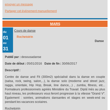
envoyer un message
Partager cet événement manuellement
MARS
Cours de danse
du
01
Rochetoirin
Danse
au
31
Publié par :
desousadanse
Date de début :
05/01/2016
Date de fin :
30/06/2017
Descriptif :
Centre de danse and Fit (300m2) spécialisé dans la danse en couple
(salsa, rock, swing, salon,...), la danse solo (moderne and street jazz,
ragga, orientale, Hip Hop, Break, line dance,...) , zumba, fitness, etc...
Formateurs professionnels agréés Ministère du Travail. Diplà´més au plus
haut niveau, les professeurs vous feront progresser à la vitesse ''Grand V''.
Egalement : soirées, animations dansantes et stages en week-end ou
pendant les vacances scolaires.
Rochetoirin