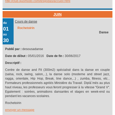
http://club.quomodo.com/lesgodas/accueil.html
JUIN
Cours de danse
du
01
Rochetoirin
Danse
au
30
Publié par :
desousadanse
Date de début :
05/01/2016
Date de fin :
30/06/2017
Descriptif :
Centre de danse and Fit (300m2) spécialisé dans la danse en couple
(salsa, rock, swing, salon,...), la danse solo (moderne and street jazz,
ragga, orientale, Hip Hop, Break, line dance,...) , zumba, fitness, etc...
Formateurs professionnels agréés Ministère du Travail. Diplà´més au plus
haut niveau, les professeurs vous feront progresser à la vitesse ''Grand V''.
Egalement : soirées, animations dansantes et stages en week-end ou
pendant les vacances scolaires.
Rochetoirin
envoyer un message