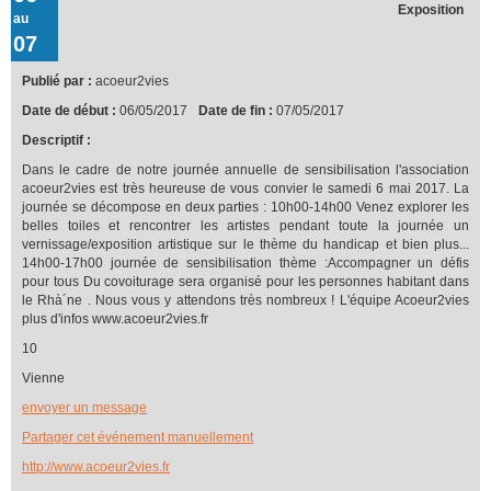
Exposition
au
07
Publié par :
acoeur2vies
Date de début :
06/05/2017
Date de fin :
07/05/2017
Descriptif :
Dans le cadre de notre journée annuelle de sensibilisation l'association
acoeur2vies est très heureuse de vous convier le samedi 6 mai 2017. La
journée se décompose en deux parties : 10h00-14h00 Venez explorer les
belles toiles et rencontrer les artistes pendant toute la journée un
vernissage/exposition artistique sur le thème du handicap et bien plus...
14h00-17h00 journée de sensibilisation thème :Accompagner un défis
pour tous Du covoiturage sera organisé pour les personnes habitant dans
le Rhà´ne . Nous vous y attendons très nombreux ! L'équipe Acoeur2vies
plus d'infos www.acoeur2vies.fr
10
Vienne
envoyer un message
Partager cet événement manuellement
http://www.acoeur2vies.fr