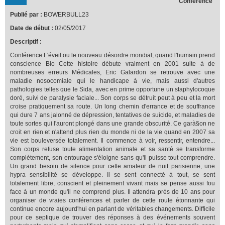
Conférence
Publié par :
BOWERBULL23
Date de début :
02/05/2017
Descriptif :
Conférence L'éveil ou le nouveau désordre mondial, quand l'humain prend
conscience Bio Cette histoire débute vraiment en 2001 suite à de
nombreuses erreurs Médicales, Eric Galardon se retrouve avec une
maladie nosocomiale qui le handicape à vie, mais aussi d'autres
pathologies telles que le Sida, avec en prime opportune un staphylocoque
doré, suivi de paralysie faciale... Son corps se détruit peut à peu et la mort
croise pratiquement sa route. Un long chemin d'errance et de souffrance
qui dure 7 ans jalonné de dépression, tentatives de suicide, et maladies de
toute sortes qui l'auront plongé dans une grande obscurité. Ce garà§on ne
croit en rien et n'attend plus rien du monde ni de la vie quand en 2007 sa
vie est bouleversée totalement. Il commence à voir, ressentir, entendre...
Son corps refuse toute alimentation animale et sa santé se transforme
complètement, son entourage s'éloigne sans qu'il puisse tout comprendre.
Un grand besoin de silence pour cette amateur de nuit parisienne, une
hypra sensibilité se développe. Il se sent connecté à tout, se sent
totalement libre, conscient et pleinement vivant mais se pense aussi fou
face à un monde qu'il ne comprend plus. Il attendra près de 10 ans pour
organiser de vraies conférences et parler de cette route étonnante qui
continue encore aujourd'hui en parlant de véritables changements. Difficile
pour ce septique de trouver des réponses à des événements souvent