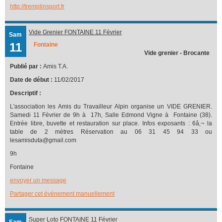
http://tremplinsport.fr
Vide Grenier FONTAINE 11 Février
Sam
11
Fontaine
Vide grenier - Brocante
Publié par :
Amis T.A.
Date de début :
11/02/2017
Descriptif :
L'association les Amis du Travailleur Alpin organise un VIDE GRENIER.
Samedi 11 Février de 9h à 17h, Salle Edmond Vigne à Fontaine (38).
Entrée libre, buvette et restauration sur place. Infos exposants : 6â‚¬ la
table de 2 mètres Réservation au 06 31 45 94 33 ou
lesamisduta@gmail.com
9h
Fontaine
envoyer un message
Partager cet événement manuellement
Super Loto FONTAINE 11 Février
Sam