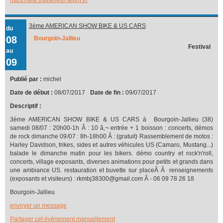
3ème AMERICAN SHOW BIKE & US CARS
du
08
Bourgoin-Jallieu
Festival
au
09
Publié par :
michel
Date de début :
08/07/2017
Date de fin :
09/07/2017
Descriptif :
3ème AMERICAN SHOW BIKE & US CARS à Bourgoin-Jallieu (38)
samedi 08/07 : 20h00-1h Â : 10 â‚¬ entrée + 1 boisson : concerts, démos
de rock dimanche 09/07 : 8h-18h00 Â : (gratuit) Rassemblement de motos :
Harley Davidson, trikes, sides et autres véhicules US (Camaro, Mustang...)
balade le dimanche matin pour les bikers. démo country et rock'n'roll,
concerts, village exposants, diverses animations pour petits et grands dans
une ambiance US. restauration et buvette sur placeÂ Â renseignements
(exposants et visiteurs) : rkmbj38300@gmail.com Â - 06 09 78 26 18
Bourgoin-Jallieu
envoyer un message
Partager cet événement manuellement