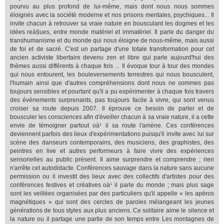
pourvu au plus profond de lui-même, mais dont nous nous sommes
éloignés avec la société moderne et nos prisons mentales, psychiques... Il
invite chacun à retrouver sa vraie nature en bousculant les dogmes et les
idées reà§ues, entre monde matériel et immatériel. Il parle du danger du
transhumanisme et du monde qui nous éloigne de nous-même, mais aussi
de foi et de sacré. C'est un partage d'une totale transformation pour cet
ancien activiste libertaire devenu zen et libre qui parle aujourd'hui des
thèmes aussi différents à chaque fois ... Il évoque tour à tour des mondes
qui nous entourent, les bouleversements terrestres qui nous bousculent,
l'humain ainsi que d'autres compréhensions dont nous ne sommes pas
toujours sensibles et pourtant qu'il a pu expérimenter à chaque fois travers
des événements surprenants, pas toujours facile à vivre, qui sont venus
croiser sa route depuis 2007. Il éprouve ce besoin de parler et de
bousculer les consciences afin d'éveiller chacun à sa vraie nature, il a cette
envie de témoigner partout oà¹ il sa route l'amène. Ces conférences
deviennent parfois des lieux d'expérimentations puisqu'il invite avec lui sur
scène des danseurs contemporains, des musiciens, des graphistes, des
peintres en live et autres performeurs à faire vivre des expériences
sensorielles au public présent. Il aime surprendre et comprendre ; rien
n'arrête cet autodidacte. Conférences sauvage dans la nature sans aucune
permission ou il investit des lieux avec des collectifs d'artistes pour des
conférences festives et créatives oà¹ il parle du monde ; mais plus sage
sont les veillées organisées par des particuliers qu'il appelle « les apéros
magnétiques » qui sont des cercles de paroles mélangeant les jeunes
générations de tous styles aux plus anciens. Ce solitaire aime le silence et
la nature ou il partage une partie de son temps entre Les montagnes de