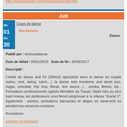
http://club.quomodo.com/lesgodas/accueil.html
JUIN
Cours de danse
du
01
Rochetoirin
Danse
au
30
Publié par :
desousadanse
Date de début :
05/01/2016
Date de fin :
30/06/2017
Descriptif :
Centre de danse and Fit (300m2) spécialisé dans la danse en couple
(salsa, rock, swing, salon,...), la danse solo (moderne and street jazz,
ragga, orientale, Hip Hop, Break, line dance,...) , zumba, fitness, etc...
Formateurs professionnels agréés Ministère du Travail. Diplà´més au plus
haut niveau, les professeurs vous feront progresser à la vitesse ''Grand V''.
Egalement : soirées, animations dansantes et stages en week-end ou
pendant les vacances scolaires.
Rochetoirin
envoyer un message