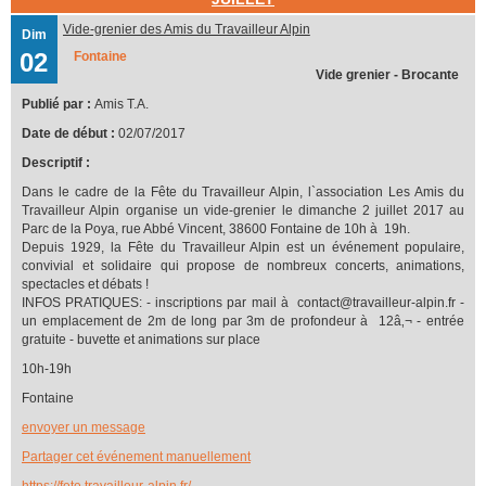
Vide-grenier des Amis du Travailleur Alpin
Dim
02
Fontaine
Vide grenier - Brocante
Publié par :
Amis T.A.
Date de début :
02/07/2017
Descriptif :
Dans le cadre de la Fête du Travailleur Alpin, l`association Les Amis du
Travailleur Alpin organise un vide-grenier le dimanche 2 juillet 2017 au
Parc de la Poya, rue Abbé Vincent, 38600 Fontaine de 10h à 19h.
Depuis 1929, la Fête du Travailleur Alpin est un événement populaire,
convivial et solidaire qui propose de nombreux concerts, animations,
spectacles et débats !
INFOS PRATIQUES: - inscriptions par mail à contact@travailleur-alpin.fr -
un emplacement de 2m de long par 3m de profondeur à 12â‚¬ - entrée
gratuite - buvette et animations sur place
10h-19h
Fontaine
envoyer un message
Partager cet événement manuellement
https://fete.travailleur-alpin.fr/