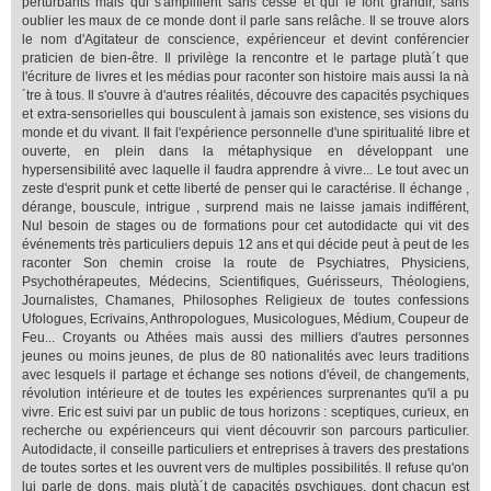
perturbants mais qui s'amplifient sans cesse et qui le font grandir, sans
oublier les maux de ce monde dont il parle sans relâche. Il se trouve alors
le nom d'Agitateur de conscience, expérienceur et devint conférencier
praticien de bien-être. Il privilège la rencontre et le partage plutà´t que
l'écriture de livres et les médias pour raconter son histoire mais aussi la nà
´tre à tous. Il s'ouvre à d'autres réalités, découvre des capacités psychiques
et extra-sensorielles qui bousculent à jamais son existence, ses visions du
monde et du vivant. Il fait l'expérience personnelle d'une spiritualité libre et
ouverte, en plein dans la métaphysique en développant une
hypersensibilité avec laquelle il faudra apprendre à vivre... Le tout avec un
zeste d'esprit punk et cette liberté de penser qui le caractérise. Il échange ,
dérange, bouscule, intrigue , surprend mais ne laisse jamais indifférent,
Nul besoin de stages ou de formations pour cet autodidacte qui vit des
événements très particuliers depuis 12 ans et qui décide peut à peut de les
raconter Son chemin croise la route de Psychiatres, Physiciens,
Psychothérapeutes, Médecins, Scientifiques, Guérisseurs, Théologiens,
Journalistes, Chamanes, Philosophes Religieux de toutes confessions
Ufologues, Ecrivains, Anthropologues, Musicologues, Médium, Coupeur de
Feu... Croyants ou Athées mais aussi des milliers d'autres personnes
jeunes ou moins jeunes, de plus de 80 nationalités avec leurs traditions
avec lesquels il partage et échange ses notions d'éveil, de changements,
révolution intérieure et de toutes les expériences surprenantes qu'il a pu
vivre. Eric est suivi par un public de tous horizons : sceptiques, curieux, en
recherche ou expérienceurs qui vient découvrir son parcours particulier.
Autodidacte, il conseille particuliers et entreprises à travers des prestations
de toutes sortes et les ouvrent vers de multiples possibilités. Il refuse qu'on
lui parle de dons, mais plutà´t de capacités psychiques, dont chacun est