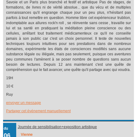
Savoie et un Paris plus branché et festif et artistique Pas de stages, de
formations, de livres ni de vérité absolue... que du vécu et de multiples
connaissances qu'il engrange chaque jour un peu plus, n'hésitant pas
parfois à tout remettre en question. Homme libre cet expérienceur trublion,
indomptable aux allures rock'n roll , se réinvente sans cesse , travaille sur
lui et sa santé en pratiquant la méditation pleine conscience ou des
cellules, arrêtant tout traitement médicamenteux ce qu'il ne conseille
jamais à son public car c'est un choix personnel. Il teste de nouvelles
techniques toujours intuitives pour ses prestations dans de nombreux
domaines, expérimente les états de consciences modifiés sans aucune
substance légale ou illégale, mais pas seulement, puisque ces aventures
peu communes l'amènent à se poser nombre de questions sans aucun
besoin de lectures. Depuis 12 ans maintenant c'est une quête de
compréhension qui le fait avancer, une quête qu'il partage avec qui voudra.
19H
10 €
Ruy
envoyer un message
Partager cet événement manuellement
Journée de sensibilisation+exposition artistique
du
06
Vienne