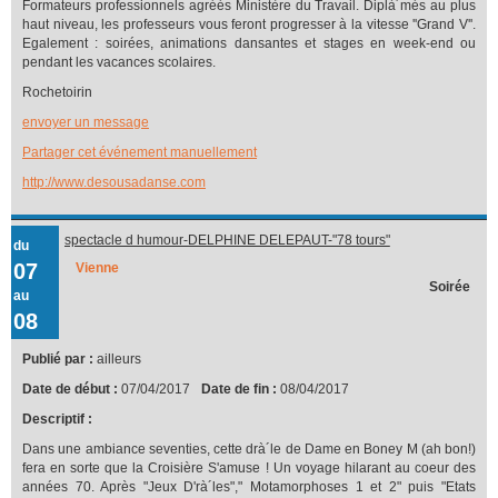
Formateurs professionnels agréés Ministère du Travail. Diplà´més au plus
haut niveau, les professeurs vous feront progresser à la vitesse ''Grand V''.
Egalement : soirées, animations dansantes et stages en week-end ou
pendant les vacances scolaires.
Rochetoirin
envoyer un message
Partager cet événement manuellement
http://www.desousadanse.com
spectacle d humour-DELPHINE DELEPAUT-"78 tours"
du
07
Vienne
Soirée
au
08
Publié par :
ailleurs
Date de début :
07/04/2017
Date de fin :
08/04/2017
Descriptif :
Dans une ambiance seventies, cette drà´le de Dame en Boney M (ah bon!)
fera en sorte que la Croisière S'amuse ! Un voyage hilarant au coeur des
années 70. Après "Jeux D'rà´les"," Motamorphoses 1 et 2" puis "Etats