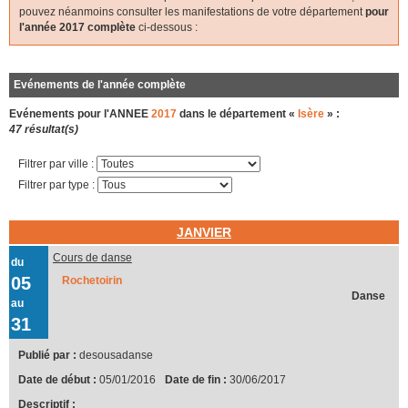
pouvez néanmoins consulter les manifestations de votre département
pour
l'année 2017 complète
ci-dessous :
Evénements de l'année complète
Evénements pour l'ANNEE
2017
dans le département «
Isère
» :
47 résultat(s)
Filtrer par ville :
Filtrer par type :
JANVIER
Cours de danse
du
05
Rochetoirin
Danse
au
31
Publié par :
desousadanse
Date de début :
05/01/2016
Date de fin :
30/06/2017
Descriptif :