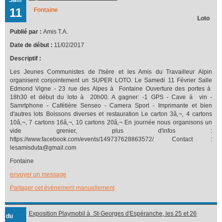
11
Fontaine
Loto
Publié par :
Amis T.A.
Date de début :
11/02/2017
Descriptif :
Les Jeunes Communistes de l'Isère et les Amis du Travailleur Alpin
organisent conjointement un SUPER LOTO. Le Samedi 11 Février Salle
Edmond Vigne - 23 rue des Alpes à Fontaine Ouverture des portes à
18h30 et début du loto à 20h00. A gagner: -1 GPS - Cave à vin -
Samrtphone - Cafétière Senseo - Camera Sport - Imprimante et bien
d'autres lots Boissons diverses et restauration Le carton 3â‚¬, 4 cartons
10â‚¬, 7 cartons 16â‚¬, 10 cartons 20â‚¬ En journée nous organisons un
vide grenier, plus d'infos :
https://www.facebook.com/events/149737628863572/ Contact :
lesamisduta@gmail.com
Fontaine
envoyer un message
Partager cet événement manuellement
Exposition Playmobil à St-Georges d'Espéranche, les 25 et 26
du
février 2017 organisée par l'association cinématographique, La