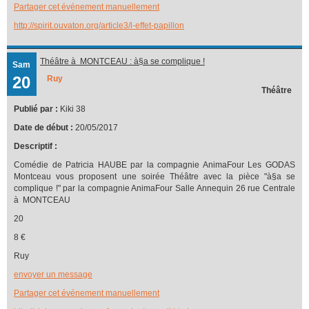
Partager cet événement manuellement
http://spirit.ouvaton.org/article3/l-effet-papillon
Théâtre à MONTCEAU : à§a se complique !
Sam
20
Ruy
Théâtre
Publié par :
Kiki 38
Date de début :
20/05/2017
Descriptif :
Comédie de Patricia HAUBE par la compagnie AnimaFour Les GODAS
Montceau vous proposent une soirée Théâtre avec la pièce "à§a se
complique !" par la compagnie AnimaFour Salle Annequin 26 rue Centrale
à MONTCEAU
20
8 €
Ruy
envoyer un message
Partager cet événement manuellement