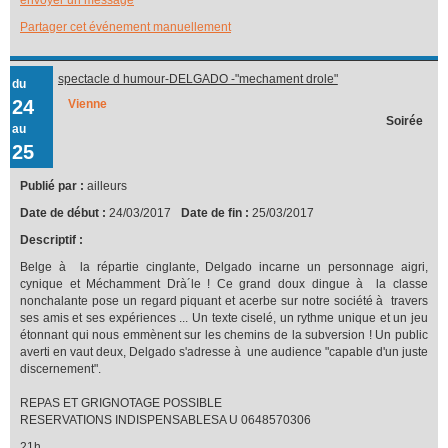
Partager cet événement manuellement
spectacle d humour-DELGADO -"mechament drole"
du
24
Vienne
Soirée
au
25
Publié par :
ailleurs
Date de début :
24/03/2017
Date de fin :
25/03/2017
Descriptif :
Belge à la répartie cinglante, Delgado incarne un personnage aigri,
cynique et Méchamment Drà´le ! Ce grand doux dingue à la classe
nonchalante pose un regard piquant et acerbe sur notre société à travers
ses amis et ses expériences ... Un texte ciselé, un rythme unique et un jeu
étonnant qui nous emmènent sur les chemins de la subversion ! Un public
averti en vaut deux, Delgado s'adresse à une audience "capable d'un juste
discernement".
REPAS ET GRIGNOTAGE POSSIBLE
RESERVATIONS INDISPENSABLESA U 0648570306
21h