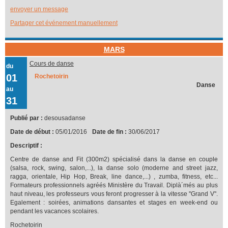
envoyer un message
Partager cet événement manuellement
MARS
Cours de danse
du
01
Rochetoirin
Danse
au
31
Publié par :
desousadanse
Date de début :
05/01/2016
Date de fin :
30/06/2017
Descriptif :
Centre de danse and Fit (300m2) spécialisé dans la danse en couple
(salsa, rock, swing, salon,...), la danse solo (moderne and street jazz,
ragga, orientale, Hip Hop, Break, line dance,...) , zumba, fitness, etc...
Formateurs professionnels agréés Ministère du Travail. Diplà´més au plus
haut niveau, les professeurs vous feront progresser à la vitesse ''Grand V''.
Egalement : soirées, animations dansantes et stages en week-end ou
pendant les vacances scolaires.
Rochetoirin