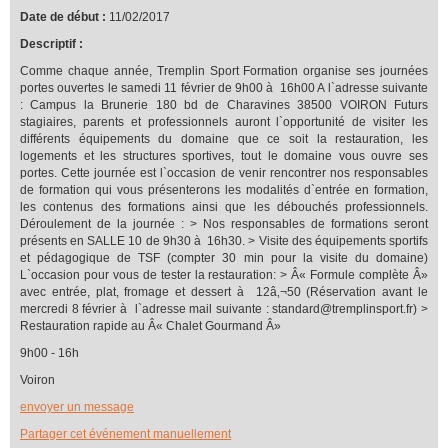
Date de début :
11/02/2017
Descriptif :
Comme chaque année, Tremplin Sport Formation organise ses journées
portes ouvertes le samedi 11 février de 9h00 à 16h00 A l`adresse suivante
: Campus la Brunerie 180 bd de Charavines 38500 VOIRON Futurs
stagiaires, parents et professionnels auront l`opportunité de visiter les
différents équipements du domaine que ce soit la restauration, les
logements et les structures sportives, tout le domaine vous ouvre ses
portes. Cette journée est l`occasion de venir rencontrer nos responsables
de formation qui vous présenterons les modalités d`entrée en formation,
les contenus des formations ainsi que les débouchés professionnels.
Déroulement de la journée : > Nos responsables de formations seront
présents en SALLE 10 de 9h30 à 16h30. > Visite des équipements sportifs
et pédagogique de TSF (compter 30 min pour la visite du domaine)
L`occasion pour vous de tester la restauration: > Â« Formule complète Â»
avec entrée, plat, fromage et dessert à 12â‚¬50 (Réservation avant le
mercredi 8 février à l`adresse mail suivante : standard@tremplinsport.fr) >
Restauration rapide au Â« Chalet Gourmand Â»
9h00 - 16h
Voiron
envoyer un message
Partager cet événement manuellement