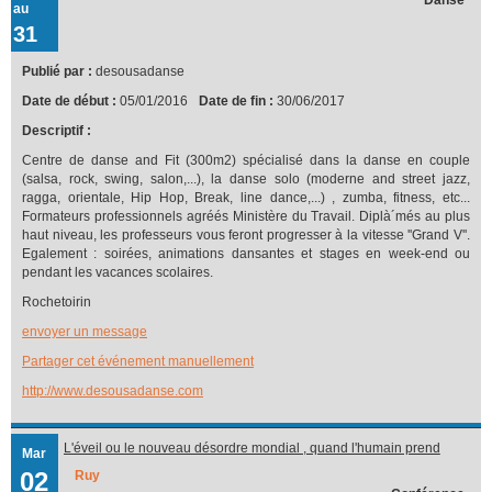
au
31
Publié par :
desousadanse
Date de début :
05/01/2016
Date de fin :
30/06/2017
Descriptif :
Centre de danse and Fit (300m2) spécialisé dans la danse en couple
(salsa, rock, swing, salon,...), la danse solo (moderne and street jazz,
ragga, orientale, Hip Hop, Break, line dance,...) , zumba, fitness, etc...
Formateurs professionnels agréés Ministère du Travail. Diplà´més au plus
haut niveau, les professeurs vous feront progresser à la vitesse ''Grand V''.
Egalement : soirées, animations dansantes et stages en week-end ou
pendant les vacances scolaires.
Rochetoirin
envoyer un message
Partager cet événement manuellement
http://www.desousadanse.com
L'éveil ou le nouveau désordre mondial , quand l'humain prend
Mar
conscience
02
Ruy