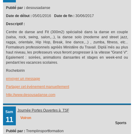
Publié par :
desousadanse
Date de début :
05/01/2016
Date de fin :
30/06/2017
Descriptif :
Centre de danse and Fit (300m2) spécialisé dans la danse en couple
(salsa, rock, swing, salon,...), la danse solo (moderne and street jazz,
ragga, orientale, Hip Hop, Break, line dance,...) , zumba, fitness, etc...
Formateurs professionnels agréés Ministère du Travail. Diplà´més au plus
haut niveau, les professeurs vous feront progresser à la vitesse ''Grand V''.
Egalement : soirées, animations dansantes et stages en week-end ou
pendant les vacances scolaires.
Rochetoirin
envoyer un message
Partager cet événement manuellement
http://www.desousadanse.com
Journée Portes Ouvertes à TSF
Sam
11
Voiron
Sports
Publié par :
Tremplinsportformation