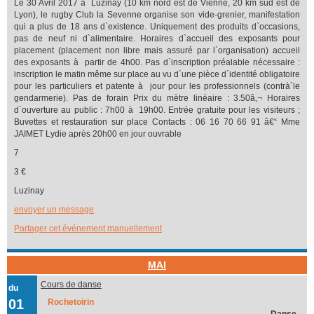
Le 30 Avril 2017 à Luzinay (10 km nord est de Vienne, 20 km sud est de
Lyon), le rugby Club la Sevenne organise son vide-grenier, manifestation
qui a plus de 18 ans d`existence. Uniquement des produits d`occasions,
pas de neuf ni d`alimentaire. Horaires d`accueil des exposants pour
placement (placement non libre mais assuré par l`organisation) accueil
des exposants à partir de 4h00. Pas d`inscription préalable nécessaire :
inscription le matin même sur place au vu d`une pièce d`identité obligatoire
pour les particuliers et patente à jour pour les professionnels (contrà´le
gendarmerie). Pas de forain Prix du mètre linéaire : 3.50â‚¬ Horaires
d`ouverture au public : 7h00 à 19h00. Entrée gratuite pour les visiteurs ;
Buvettes et restauration sur place Contacts : 06 16 70 66 91 â€“ Mme
JAIMET Lydie après 20h00 en jour ouvrable
7
3 €
Luzinay
envoyer un message
Partager cet événement manuellement
MAI
Cours de danse
du
01
Rochetoirin
Danse