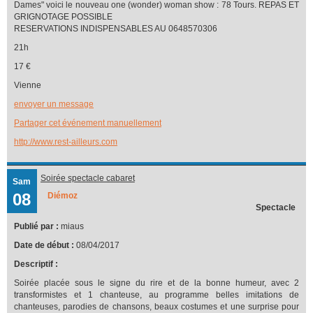
Dames" voici le nouveau one (wonder) woman show : 78 Tours. REPAS ET
GRIGNOTAGE POSSIBLE
RESERVATIONS INDISPENSABLES AU 0648570306
21h
17 €
Vienne
envoyer un message
Partager cet événement manuellement
http://www.rest-ailleurs.com
Soirée spectacle cabaret
Sam
08
Diémoz
Spectacle
Publié par :
miaus
Date de début :
08/04/2017
Descriptif :
Soirée placée sous le signe du rire et de la bonne humeur, avec 2
transformistes et 1 chanteuse, au programme belles imitations de
chanteuses, parodies de chansons, beaux costumes et une surprise pour