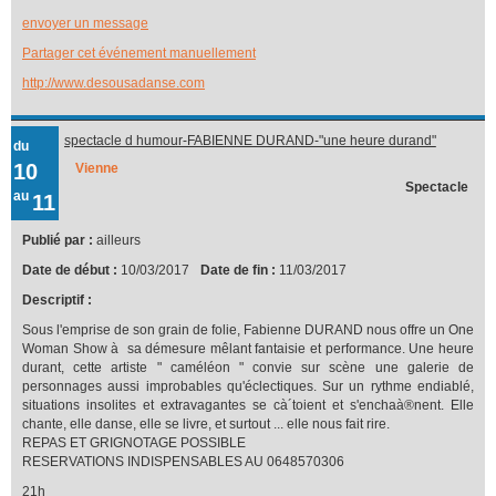
envoyer un message
Partager cet événement manuellement
http://www.desousadanse.com
spectacle d humour-FABIENNE DURAND-"une heure durand"
du
10
Vienne
Spectacle
au
11
Publié par :
ailleurs
Date de début :
10/03/2017
Date de fin :
11/03/2017
Descriptif :
Sous l'emprise de son grain de folie, Fabienne DURAND nous offre un One
Woman Show à sa démesure mêlant fantaisie et performance. Une heure
durant, cette artiste " caméléon " convie sur scène une galerie de
personnages aussi improbables qu'éclectiques. Sur un rythme endiablé,
situations insolites et extravagantes se cà´toient et s'enchaà®nent. Elle
chante, elle danse, elle se livre, et surtout ... elle nous fait rire.
REPAS ET GRIGNOTAGE POSSIBLE
RESERVATIONS INDISPENSABLES AU 0648570306
21h