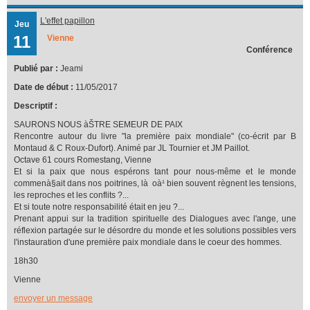
L'effet papillon
Jeu
11
Vienne
Conférence
Publié par :
Jeami
Date de début :
11/05/2017
Descriptif :
SAURONS NOUS àŠTRE SEMEUR DE PAIX
Rencontre autour du livre "la première paix mondiale" (co-écrit par B
Montaud & C Roux-Dufort). Animé par JL Tournier et JM Paillot.
Octave 61 cours Romestang, Vienne
Et si la paix que nous espérons tant pour nous-même et le monde
commenà§ait dans nos poitrines, là oà¹ bien souvent règnent les tensions,
les reproches et les conflits ?...
Et si toute notre responsabilité était en jeu ?...
Prenant appui sur la tradition spirituelle des Dialogues avec l'ange, une
réflexion partagée sur le désordre du monde et les solutions possibles vers
l'instauration d'une première paix mondiale dans le coeur des hommes.
18h30
Vienne
envoyer un message