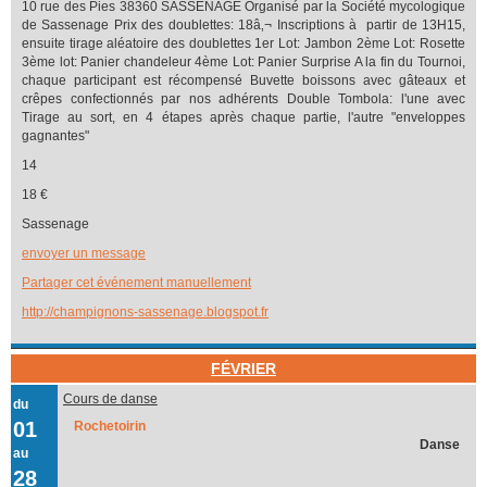
10 rue des Pies 38360 SASSENAGE Organisé par la Société mycologique
de Sassenage Prix des doublettes: 18â‚¬ Inscriptions à partir de 13H15,
ensuite tirage aléatoire des doublettes 1er Lot: Jambon 2ème Lot: Rosette
3ème lot: Panier chandeleur 4ème Lot: Panier Surprise A la fin du Tournoi,
chaque participant est récompensé Buvette boissons avec gâteaux et
crêpes confectionnés par nos adhérents Double Tombola: l'une avec
Tirage au sort, en 4 étapes après chaque partie, l'autre "enveloppes
gagnantes"
14
18 €
Sassenage
envoyer un message
Partager cet événement manuellement
http://champignons-sassenage.blogspot.fr
FÉVRIER
Cours de danse
du
01
Rochetoirin
Danse
au
28