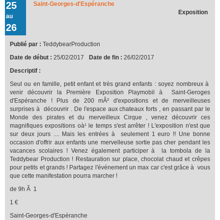
25
Saint-Georges-d'Espéranche
Teddybear Production !!!
Exposition
au
26
Publié par :
TeddybearProduction
Date de début :
25/02/2017
Date de fin :
26/02/2017
Descriptif :
Seul ou en famille, petit enfant et très grand enfants : soyez nombreux à
venir découvrir la Première Exposition Playmobil à Saint-Geroges
d'Espéranche ! Plus de 200 mÂ² d'expositions et de merveilleuses
surprises à découvrir . De l'espace aux chateaux forts , en passant par le
Monde des pirates et du merveilleux Cirque , venez découvrir ces
magnifiques expositions oà¹ le temps s'est arrêter ! L'exposition n'est que
sur deux jours .... Mais les entrées à seulement 1 euro !! Une bonne
occasion d'offrir aux enfants une mervelleuse sortie pas cher pendant les
vacances scolaires ! Venez également participer à la tombola de la
Teddybear Production ! Restauration sur place, chocolat chaud et crêpes
pour petits et grands ! Partagez l'événement un max car c'est grâce à vous
que cette manifestation pourra marcher !
de 9h Ã 1
1 €
Saint-Georges-d'Espéranche