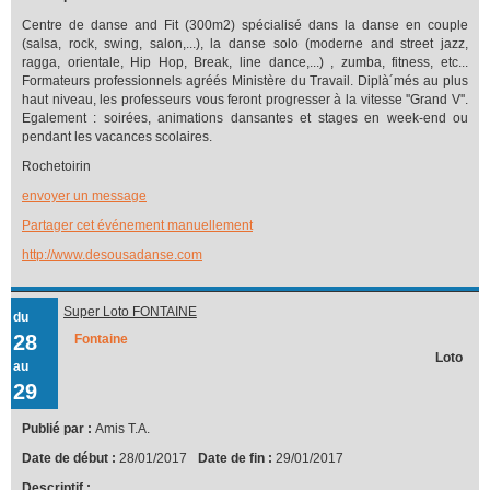
Centre de danse and Fit (300m2) spécialisé dans la danse en couple
(salsa, rock, swing, salon,...), la danse solo (moderne and street jazz,
ragga, orientale, Hip Hop, Break, line dance,...) , zumba, fitness, etc...
Formateurs professionnels agréés Ministère du Travail. Diplà´més au plus
haut niveau, les professeurs vous feront progresser à la vitesse ''Grand V''.
Egalement : soirées, animations dansantes et stages en week-end ou
pendant les vacances scolaires.
Rochetoirin
envoyer un message
Partager cet événement manuellement
http://www.desousadanse.com
Super Loto FONTAINE
du
28
Fontaine
Loto
au
29
Publié par :
Amis T.A.
Date de début :
28/01/2017
Date de fin :
29/01/2017
Descriptif :