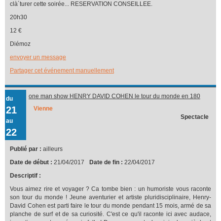
clà´turer cette soirée... RESERVATION CONSEILLEE.
20h30
12 €
Diémoz
envoyer un message
Partager cet événement manuellement
one man show HENRY DAVID COHEN le tour du monde en 180
du
vannes
21
Vienne
Spectacle
au
22
Publié par :
ailleurs
Date de début :
21/04/2017
Date de fin :
22/04/2017
Descriptif :
Vous aimez rire et voyager ? Ca tombe bien : un humoriste vous raconte
son tour du monde ! Jeune aventurier et artiste pluridisciplinaire, Henry-
David Cohen est parti faire le tour du monde pendant 15 mois, armé de sa
planche de surf et de sa curiosité. C'est ce qu'il raconte ici avec audace,