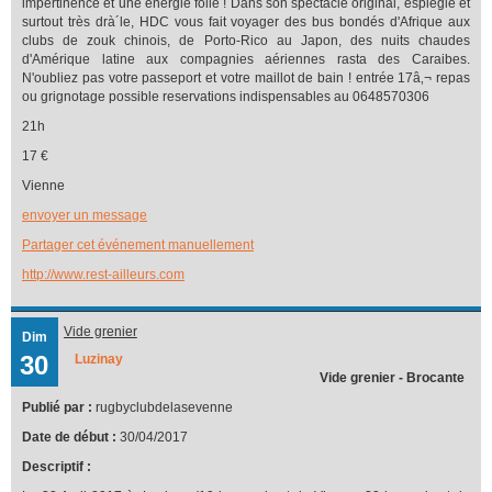
impertinence et une énergie folle ! Dans son spectacle original, espiègle et
surtout très drà´le, HDC vous fait voyager des bus bondés d'Afrique aux
clubs de zouk chinois, de Porto-Rico au Japon, des nuits chaudes
d'Amérique latine aux compagnies aériennes rasta des Caraibes.
N'oubliez pas votre passeport et votre maillot de bain ! entrée 17â‚¬ repas
ou grignotage possible reservations indispensables au 0648570306
21h
17 €
Vienne
envoyer un message
Partager cet événement manuellement
http://www.rest-ailleurs.com
Vide grenier
Dim
30
Luzinay
Vide grenier - Brocante
Publié par :
rugbyclubdelasevenne
Date de début :
30/04/2017
Descriptif :