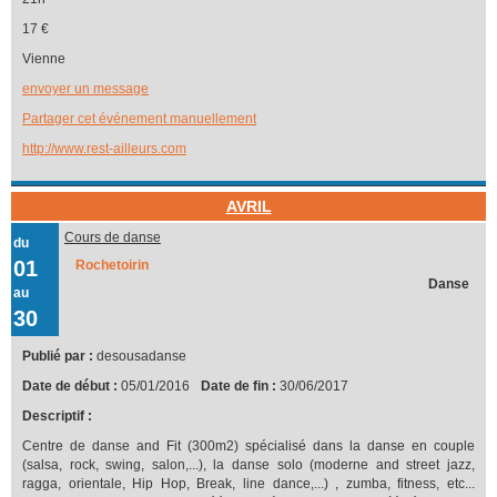
17 €
Vienne
envoyer un message
Partager cet événement manuellement
http://www.rest-ailleurs.com
AVRIL
Cours de danse
du
01
Rochetoirin
Danse
au
30
Publié par :
desousadanse
Date de début :
05/01/2016
Date de fin :
30/06/2017
Descriptif :
Centre de danse and Fit (300m2) spécialisé dans la danse en couple
(salsa, rock, swing, salon,...), la danse solo (moderne and street jazz,
ragga, orientale, Hip Hop, Break, line dance,...) , zumba, fitness, etc...