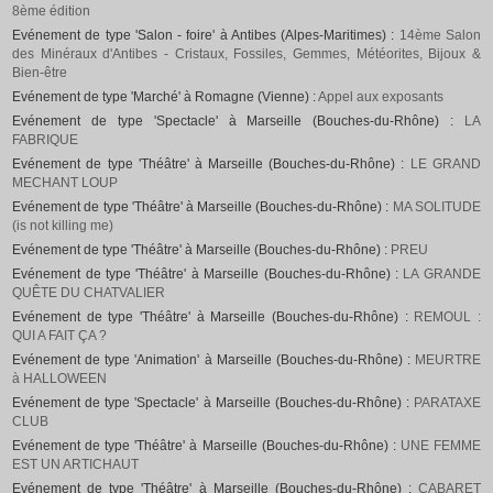
8ème édition
Evénement de type 'Salon - foire' à Antibes (Alpes-Maritimes) :
14ème Salon
des Minéraux d'Antibes - Cristaux, Fossiles, Gemmes, Météorites, Bijoux &
Bien-être
Evénement de type 'Marché' à Romagne (Vienne) :
Appel aux exposants
Evénement de type 'Spectacle' à Marseille (Bouches-du-Rhône) :
LA
FABRIQUE
Evénement de type 'Théâtre' à Marseille (Bouches-du-Rhône) :
LE GRAND
MECHANT LOUP
Evénement de type 'Théâtre' à Marseille (Bouches-du-Rhône) :
MA SOLITUDE
(is not killing me)
Evénement de type 'Théâtre' à Marseille (Bouches-du-Rhône) :
PREU
Evénement de type 'Théâtre' à Marseille (Bouches-du-Rhône) :
LA GRANDE
QUÊTE DU CHATVALIER
Evénement de type 'Théâtre' à Marseille (Bouches-du-Rhône) :
REMOUL :
QUI A FAIT ÇA ?
Evénement de type 'Animation' à Marseille (Bouches-du-Rhône) :
MEURTRE
à HALLOWEEN
Evénement de type 'Spectacle' à Marseille (Bouches-du-Rhône) :
PARATAXE
CLUB
Evénement de type 'Théâtre' à Marseille (Bouches-du-Rhône) :
UNE FEMME
EST UN ARTICHAUT
Evénement de type 'Théâtre' à Marseille (Bouches-du-Rhône) :
CABARET