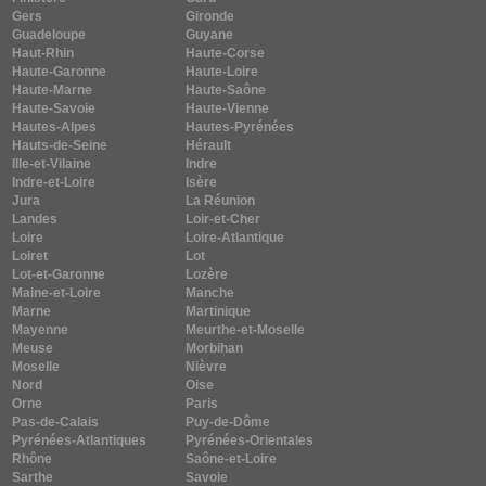
Gers
Gironde
Guadeloupe
Guyane
Haut-Rhin
Haute-Corse
Haute-Garonne
Haute-Loire
Haute-Marne
Haute-Saône
Haute-Savoie
Haute-Vienne
Hautes-Alpes
Hautes-Pyrénées
Hauts-de-Seine
Hérault
Ille-et-Vilaine
Indre
Indre-et-Loire
Isère
Jura
La Réunion
Landes
Loir-et-Cher
Loire
Loire-Atlantique
Loiret
Lot
Lot-et-Garonne
Lozère
Maine-et-Loire
Manche
Marne
Martinique
Mayenne
Meurthe-et-Moselle
Meuse
Morbihan
Moselle
Nièvre
Nord
Oise
Orne
Paris
Pas-de-Calais
Puy-de-Dôme
Pyrénées-Atlantiques
Pyrénées-Orientales
Rhône
Saône-et-Loire
Sarthe
Savoie