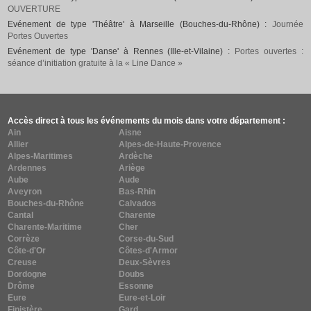
OUVERTURE
Evénement de type 'Théâtre' à Marseille (Bouches-du-Rhône) :
Journée
Portes Ouvertes
Evénement de type 'Danse' à Rennes (Ille-et-Vilaine) :
Portes ouvertes :
séance d’initiation gratuite à la « Line Dance »
Accès direct à tous les événements du mois dans votre département :
Ain
Aisne
Allier
Alpes-de-Haute-Provence
Alpes-Maritimes
Ardèche
Ardennes
Ariège
Aube
Aude
Aveyron
Bas-Rhin
Bouches-du-Rhône
Calvados
Cantal
Charente
Charente-Maritime
Cher
Corrèze
Corse-du-Sud
Côte-d'Or
Côtes-d'Armor
Creuse
Deux-Sèvres
Dordogne
Doubs
Drôme
Essonne
Eure
Eure-et-Loir
Finistère
Gard