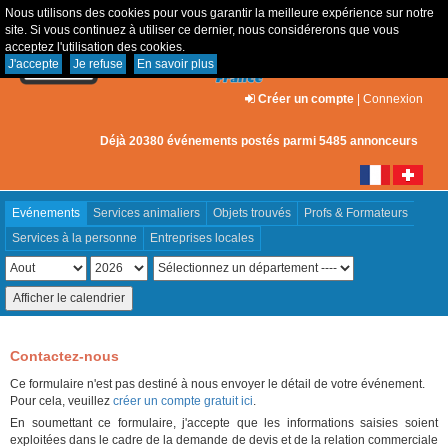
Nous utilisons des cookies pour vous garantir la meilleure expérience sur notre
site. Si vous continuez à utiliser ce dernier, nous considérerons que vous
acceptez l'utilisation des cookies.
J'accepte
Je refuse
En savoir plus
Créer un compte
|
Connexion
Déjà 20380 événements postés parmi 5485 annonceurs
Evénements
Services animaliers
Objets trouvés
Profs & Formateurs
Services à la personne
Entreprises locales
Contactez-nous
Ce formulaire n'est pas destiné à nous envoyer le détail de votre événement.
Pour cela, veuillez
créer un compte gratuit ici
.
En soumettant ce formulaire, j'accepte que les informations saisies soient
exploitées dans le cadre de la demande de devis et de la relation commerciale