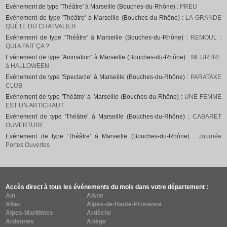
Evénement de type 'Théâtre' à Marseille (Bouches-du-Rhône) :
PREU
Evénement de type 'Théâtre' à Marseille (Bouches-du-Rhône) :
LA GRANDE
QUÊTE DU CHATVALIER
Evénement de type 'Théâtre' à Marseille (Bouches-du-Rhône) :
REMOUL :
QUI A FAIT ÇA ?
Evénement de type 'Animation' à Marseille (Bouches-du-Rhône) :
MEURTRE
à HALLOWEEN
Evénement de type 'Spectacle' à Marseille (Bouches-du-Rhône) :
PARATAXE
CLUB
Evénement de type 'Théâtre' à Marseille (Bouches-du-Rhône) :
UNE FEMME
EST UN ARTICHAUT
Evénement de type 'Théâtre' à Marseille (Bouches-du-Rhône) :
CABARET
OUVERTURE
Evénement de type 'Théâtre' à Marseille (Bouches-du-Rhône) :
Journée
Portes Ouvertes
Accès direct à tous les événements du mois dans votre département :
Ain
Aisne
Allier
Alpes-de-Haute-Provence
Alpes-Maritimes
Ardèche
Ardennes
Ariège