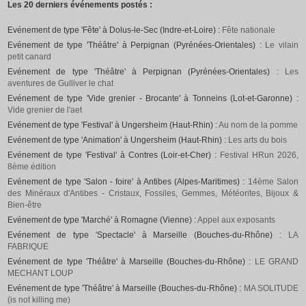
Les 20 derniers événements postés :
Evénement de type 'Fête' à Dolus-le-Sec (Indre-et-Loire) :
Fête nationale
Evénement de type 'Théâtre' à Perpignan (Pyrénées-Orientales) :
Le vilain
petit canard
Evénement de type 'Théâtre' à Perpignan (Pyrénées-Orientales) :
Les
aventures de Gulliver le chat
Evénement de type 'Vide grenier - Brocante' à Tonneins (Lot-et-Garonne) :
Vide grenier de l'aet
Evénement de type 'Festival' à Ungersheim (Haut-Rhin) :
Au nom de la pomme
Evénement de type 'Animation' à Ungersheim (Haut-Rhin) :
Les arts du bois
Evénement de type 'Festival' à Contres (Loir-et-Cher) :
Festival HRun 2026,
8ème édition
Evénement de type 'Salon - foire' à Antibes (Alpes-Maritimes) :
14ème Salon
des Minéraux d'Antibes - Cristaux, Fossiles, Gemmes, Météorites, Bijoux &
Bien-être
Evénement de type 'Marché' à Romagne (Vienne) :
Appel aux exposants
Evénement de type 'Spectacle' à Marseille (Bouches-du-Rhône) :
LA
FABRIQUE
Evénement de type 'Théâtre' à Marseille (Bouches-du-Rhône) :
LE GRAND
MECHANT LOUP
Evénement de type 'Théâtre' à Marseille (Bouches-du-Rhône) :
MA SOLITUDE
(is not killing me)