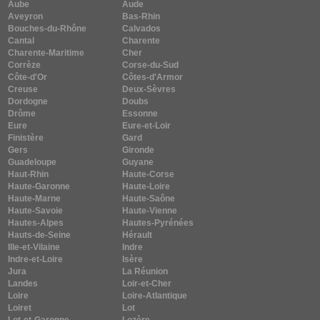
Aube
Aude
Aveyron
Bas-Rhin
Bouches-du-Rhône
Calvados
Cantal
Charente
Charente-Maritime
Cher
Corrèze
Corse-du-Sud
Côte-d'Or
Côtes-d'Armor
Creuse
Deux-Sèvres
Dordogne
Doubs
Drôme
Essonne
Eure
Eure-et-Loir
Finistère
Gard
Gers
Gironde
Guadeloupe
Guyane
Haut-Rhin
Haute-Corse
Haute-Garonne
Haute-Loire
Haute-Marne
Haute-Saône
Haute-Savoie
Haute-Vienne
Hautes-Alpes
Hautes-Pyrénées
Hauts-de-Seine
Hérault
Ille-et-Vilaine
Indre
Indre-et-Loire
Isère
Jura
La Réunion
Landes
Loir-et-Cher
Loire
Loire-Atlantique
Loiret
Lot