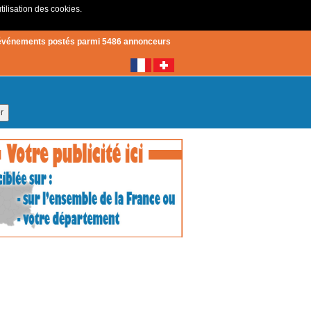
tilisation des cookies.
Créer un compte
|
Connexion
événements postés parmi 5486 annonceurs