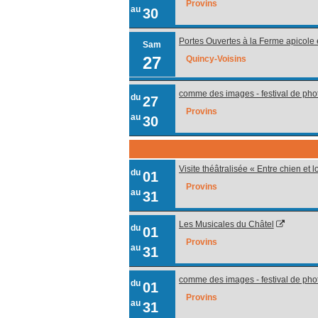
Provins
au
30
Portes Ouvertes à la Ferme apicole 
Sam
27
Quincy-Voisins
comme des images - festival de pho
du
27
Provins
au
30
Visite théâtralisée « Entre chien et 
du
01
Provins
au
31
Les Musicales du Châtel
du
01
Provins
au
31
comme des images - festival de pho
du
01
Provins
au
31