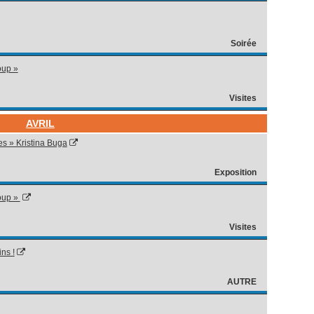
Soirée
oup »
Visites
AVRIL
es » Kristina Buga
Exposition
loup »
Visites
ns !
AUTRE