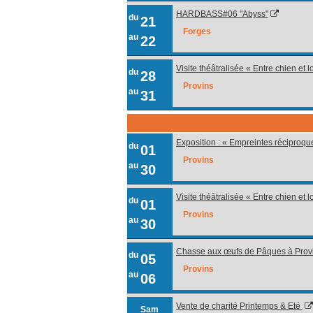
HARDBASS#06 "Abyss"
du
21
Forges
au
22
Visite théâtralisée « Entre chien et l
du
28
Provins
au
31
Exposition : « Empreintes réciproqu
du
01
Provins
au
30
Visite théâtralisée « Entre chien et 
du
01
Provins
au
30
Chasse aux œufs de Pâques à Provi
du
05
Provins
au
06
Vente de charité Printemps & Eté
Sam