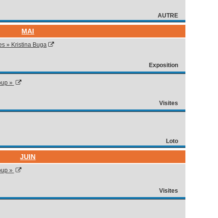
AUTRE
MAI
es » Kristina Buga
Exposition
loup »
Visites
Loto
JUIN
loup »
Visites