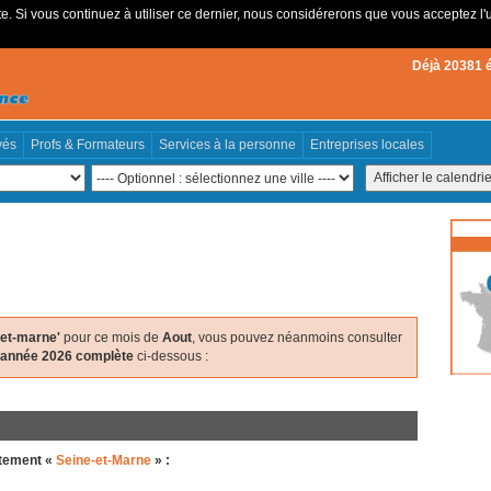
e. Si vous continuez à utiliser ce dernier, nous considérerons que vous acceptez l'u
Déjà 20381 
vés
Profs & Formateurs
Services à la personne
Entreprises locales
-et-marne'
pour ce mois de
Aout
, vous pouvez néanmoins consulter
l'année 2026 complète
ci-dessous :
rtement «
Seine-et-Marne
» :