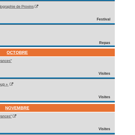
tographie de Provins
Festival
Repas
OCTOBRE
oyances"
Visites
loup »
Visites
NOVEMBRE
oyances"
Visites