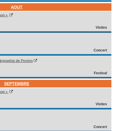
AOUT
loup »
Visites
Concert
tographie de Provins
Festival
SEPTEMBRE
loup »
Visites
Concert