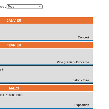
type :
JANVIER
Concert
FÉVRIER
Vide grenier - Brocante
Salon - foire
MARS
es » Kristina Buga
Exposition