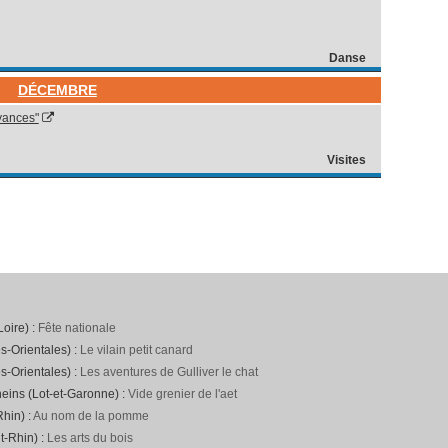
Danse
DÉCEMBRE
oyances"
Visites
Loire) :
Fête nationale
s-Orientales) :
Le vilain petit canard
s-Orientales) :
Les aventures de Gulliver le chat
neins (Lot-et-Garonne) :
Vide grenier de l'aet
hin) :
Au nom de la pomme
t-Rhin) :
Les arts du bois