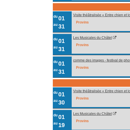
Visite théâtralisée « Entre chien et 
du
01
Provins
au
31
Les Musicales du Châtel
du
01
Provins
au
31
comme des images - festival de pho
du
01
Provins
au
31
Visite théâtralisée « Entre chien et 
du
01
Provins
au
30
Les Musicales du Châtel
du
01
Provins
au
19