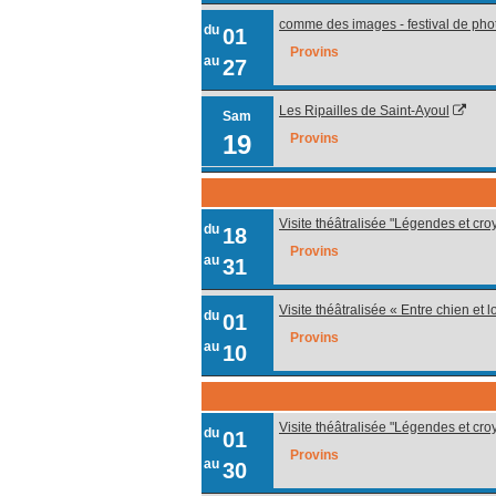
comme des images - festival de pho
du
01
Provins
au
27
Les Ripailles de Saint-Ayoul
Sam
19
Provins
Visite théâtralisée "Légendes et cr
du
18
Provins
au
31
Visite théâtralisée « Entre chien et 
du
01
Provins
au
10
Visite théâtralisée "Légendes et cr
du
01
Provins
au
30