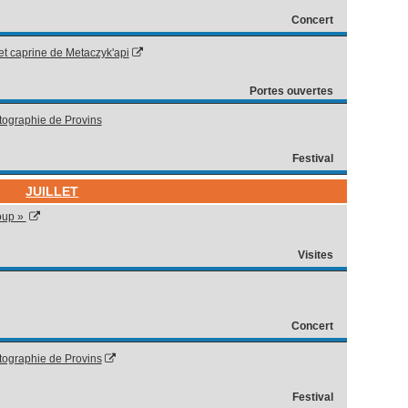
Concert
et caprine de Metaczyk'api
Portes ouvertes
tographie de Provins
Festival
JUILLET
loup »
Visites
Concert
tographie de Provins
Festival