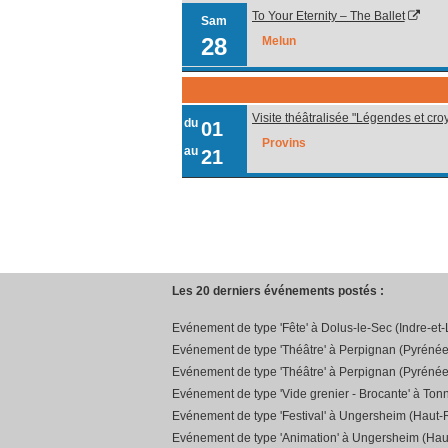
To Your Eternity – The Ballet
Sam
28
Melun
Visite théâtralisée "Légendes et cr
du
01
Provins
au
21
Les 20 derniers événements postés :
Evénement de type 'Fête' à Dolus-le-Sec (Indre-et-
Evénement de type 'Théâtre' à Perpignan (Pyrénée
Evénement de type 'Théâtre' à Perpignan (Pyrénée
Evénement de type 'Vide grenier - Brocante' à Ton
Evénement de type 'Festival' à Ungersheim (Haut-R
Evénement de type 'Animation' à Ungersheim (Hau