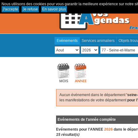
Nous utilisons des cookies pour vous garantir la meilleure expérience sur notre sit
J'accepte
Je refuse
En savoir plus
Evénements
Services animaliers
Objets trou
Aucun événement dans le département
'seine
les manifestations de votre département
pour 
Evénements de l'année complète
Evénements pour l'ANNEE
2026
dans le dépa
15 résultat(s)