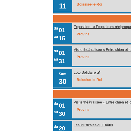
11
Boissise-le-Roi
Exposition : « Empreintes réciproqu
du
01
Provins
au
15
Visite théâtralisée « Entre chien et 
du
01
Provins
au
31
Loto Solidaire
Sam
30
Boissise-le-Roi
Visite théâtralisée « Entre chien et 
du
01
Provins
au
30
Les Musicales du Châtel
du
20