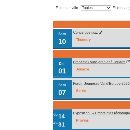
Filtrer par ville :
Filtrer par 
Concert de jazz
Sam
10
Thomery
Brocante / Vide-grenier à Jouarre
Dim
01
Jouarre
Forum Jeunesse Val d’Europe 2026
Sam
07
Serris
Exposition : « Empreintes réciproqu
du
14
Provins
au
31