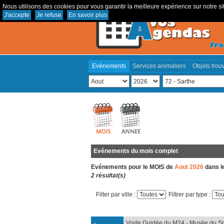
Nous utilisons des cookies pour vous garantir la meilleure expérience sur notre sit
J'accepte
Je refuse
En savoir plus
Evénements
Services animaliers
Objets trou
Evénements du mois complet
Evénements pour le MOIS de
Aout 2026
dans l
2 résultat(s)
Filter par ville :
Filtrer par type :
Visite Guidée du M24 - Musée du Sp