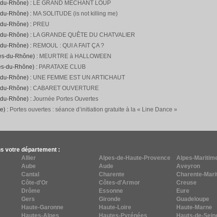
-du-Rhône) :
LE GRAND MECHANT LOUP
-du-Rhône) :
MA SOLITUDE (is not killing me)
-du-Rhône) :
PREU
-du-Rhône) :
LA GRANDE QUÊTE DU CHATVALIER
-du-Rhône) :
REMOUL : QUI A FAIT ÇA ?
hes-du-Rhône) :
MEURTRE à HALLOWEEN
es-du-Rhône) :
PARATAXE CLUB
-du-Rhône) :
UNE FEMME EST UN ARTICHAUT
-du-Rhône) :
CABARET OUVERTURE
-du-Rhône) :
Journée Portes Ouvertes
e) :
Portes ouvertes : séance d’initiation gratuite à la « Line Dance »
s votre département :
Allier
Alpes-de-Haute-Provence
Alpes-Maritim
Aube
Aude
Aveyron
Cantal
Charente
Charente-Mari
Côte-d'Or
Côtes-d'Armor
Creuse
Drôme
Essonne
Eure
Gers
Gironde
Guadeloupe
Haute-Garonne
Haute-Loire
Haute-Marne
Hautes-Alpes
Hautes-Pyrénées
Hauts-de-Sein