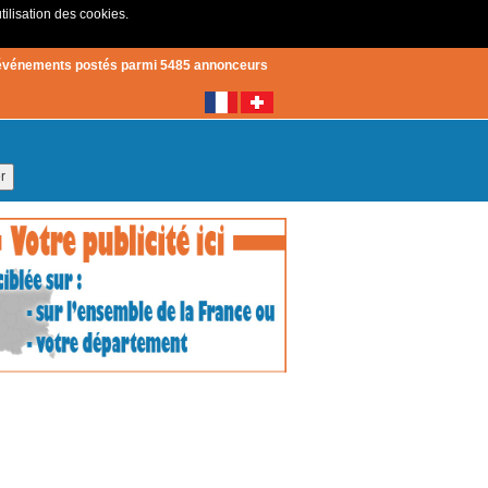
tilisation des cookies.
Créer un compte
|
Connexion
événements postés parmi 5485 annonceurs