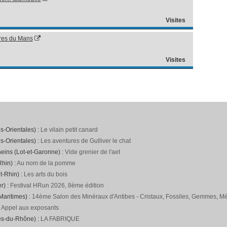
Visites
ures du Mans
Visites
s-Orientales) :
Le vilain petit canard
s-Orientales) :
Les aventures de Gulliver le chat
neins (Lot-et-Garonne) :
Vide grenier de l'aet
hin) :
Au nom de la pomme
t-Rhin) :
Les arts du bois
r) :
Festival HRun 2026, 8ème édition
Maritimes) :
14ème Salon des Minéraux d'Antibes - Cristaux, Fossiles, Gemmes, Mét
:
Appel aux exposants
es-du-Rhône) :
LA FABRIQUE