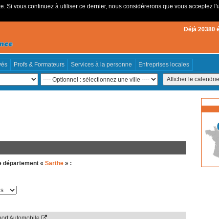
e. Si vous continuez à utiliser ce dernier, nous considérerons que vous acceptez l'u
Déjà 20380 
vés
Profs & Formateurs
Services à la personne
Entreprises locales
e département «
Sarthe
» :
ort Automobile