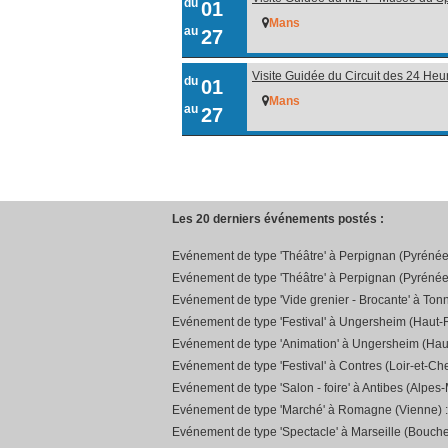
du
01
Mans
au
27
Visite Guidée du Circuit des 24 He
du
01
Mans
au
27
Les 20 derniers événements postés :
Evénement de type 'Théâtre' à Perpignan (Pyrénée
Evénement de type 'Théâtre' à Perpignan (Pyrénée
Evénement de type 'Vide grenier - Brocante' à Ton
Evénement de type 'Festival' à Ungersheim (Haut-R
Evénement de type 'Animation' à Ungersheim (Hau
Evénement de type 'Festival' à Contres (Loir-et-Che
Evénement de type 'Salon - foire' à Antibes (Alpes-
Evénement de type 'Marché' à Romagne (Vienne) 
Evénement de type 'Spectacle' à Marseille (Bouch