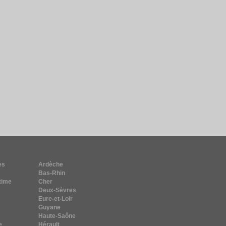
es
Ardèche
Bas-Rhin
time
Cher
Deux-Sèvres
Eure-et-Loir
Guyane
Haute-Saône
e
Hérault