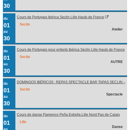
30
Cours de Portugais Ibérica Seclin Lille Hauts de France
du
01
Seclin
Atelier
au
30
Cours de Portugais pour enfants Ibérica Seclin Lille Hauts de France
du
01
Seclin
AUTRE
au
30
DOMINGOS IBÉRICOS : REPAS SPECTACLE BAR TAPAS SECLIN –
du
LILLE
01
Seclin
Spectacle
au
30
Cours de danse Flamenco Peña Estrella Lille Nord Pas de Calais
du
Picardie Hauts de France
01
Lille
Danse
au