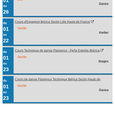
01
Danse
au
26
Cours d'Espagnol Ibérica Seclin Lille Hauts de France
du
01
Seclin
Atelier
au
22
Cours Technique de danse Flamenco - Peña Estrella /Ibérica
du
01
Seclin
Stages
au
23
Cours de danse Flamenco Technique Ibérica Seclin Hauts de
du
France
01
Seclin
Danse
au
23