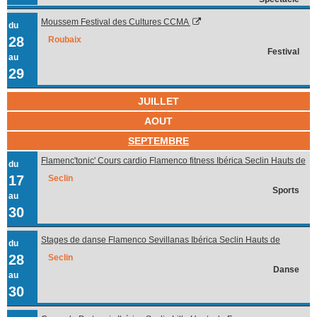
Moussem Festival des Cultures CCMA
du
28
Roubaix
Festival
au
29
JUILLET
AOUT
SEPTEMBRE
Flamenc'tonic' Cours cardio Flamenco fitness Ibérica Seclin Hauts de
du
France
17
Seclin
Sports
au
30
Stages de danse Flamenco Sevillanas Ibérica Seclin Hauts de
du
France
28
Seclin
Danse
au
30