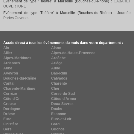
Evénement de type 'Théâtre' à Marseille (Bouches-du-Rhône) :
CABARET
OUVERTURE
Evénement de type 'Théâtre' à Marseille (Bouches-du-Rhône) :
Journée
Portes Ouvertes
Accès direct à tous les événements du mois dans votre département :
Ain
Aisne
Allier
Alpes-de-Haute-Provence
Alpes-Maritimes
Ardèche
Ardennes
Ariège
Aube
Aude
Aveyron
Bas-Rhin
Bouches-du-Rhône
Calvados
Cantal
Charente
Charente-Maritime
Cher
Corrèze
Corse-du-Sud
Côte-d'Or
Côtes-d'Armor
Creuse
Deux-Sèvres
Dordogne
Doubs
Drôme
Essonne
Eure
Eure-et-Loir
Finistère
Gard
Gers
Gironde