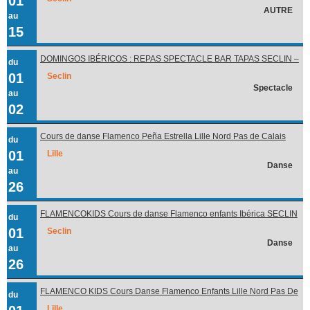
01
AUTRE
au
15
DOMINGOS IBÉRICOS : REPAS SPECTACLE BAR TAPAS SECLIN –
du
LILLE
01
Seclin
Spectacle
au
02
Cours de danse Flamenco Peña Estrella Lille Nord Pas de Calais
du
Picardie Hauts de France
01
Lille
Danse
au
26
FLAMENCOKIDS Cours de danse Flamenco enfants Ibérica SECLIN
du
Hauts de France
01
Seclin
Danse
au
26
FLAMENCO KIDS Cours Danse Flamenco Enfants Lille Nord Pas De
du
Calais Picardie Hauts de France
Lille