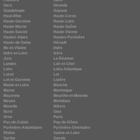
Finistère
Gard
Gers
Gironde
Guadeloupe
Guyane
Haut-Rhin
Haute-Corse
Haute-Garonne
Haute-Loire
Haute-Marne
Haute-Saône
Haute-Savoie
Haute-Vienne
Hautes-Alpes
Hautes-Pyrénées
Hauts-de-Seine
Hérault
Ille-et-Vilaine
Indre
Indre-et-Loire
Isère
Jura
La Réunion
Landes
Loir-et-Cher
Loire
Loire-Atlantique
Loiret
Lot
Lot-et-Garonne
Lozère
Maine-et-Loire
Manche
Marne
Martinique
Mayenne
Meurthe-et-Moselle
Meuse
Morbihan
Moselle
Nièvre
Nord
Oise
Orne
Paris
Pas-de-Calais
Puy-de-Dôme
Pyrénées-Atlantiques
Pyrénées-Orientales
Rhône
Saône-et-Loire
Sarthe
Savoie