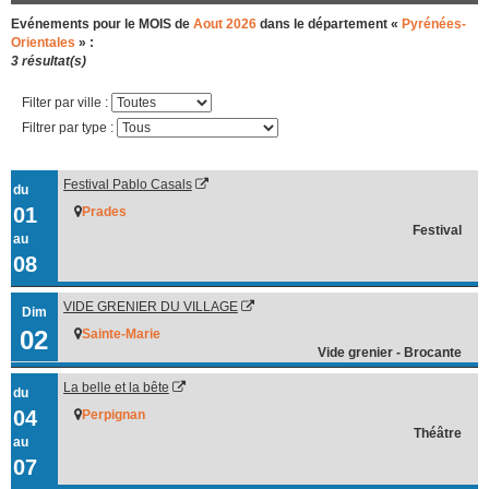
Evénements pour le MOIS de
Aout 2026
dans le département «
Pyrénées-
Orientales
» :
3 résultat(s)
Filter par ville :
Filtrer par type :
Festival Pablo Casals
du
01
Prades
Festival
au
08
VIDE GRENIER DU VILLAGE
Dim
02
Sainte-Marie
Vide grenier - Brocante
La belle et la bête
du
04
Perpignan
Théâtre
au
07