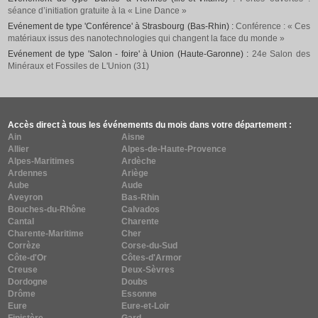
séance d’initiation gratuite à la « Line Dance »
Evénement de type 'Conférence' à Strasbourg (Bas-Rhin) :
Conférence : « Ces
matériaux issus des nanotechnologies qui changent la face du monde »
Evénement de type 'Salon - foire' à Union (Haute-Garonne) :
24e Salon des
Minéraux et Fossiles de L'Union (31)
Accès direct à tous les événements du mois dans votre département :
Ain
Aisne
Allier
Alpes-de-Haute-Provence
Alpes-Maritimes
Ardèche
Ardennes
Ariège
Aube
Aude
Aveyron
Bas-Rhin
Bouches-du-Rhône
Calvados
Cantal
Charente
Charente-Maritime
Cher
Corrèze
Corse-du-Sud
Côte-d'Or
Côtes-d'Armor
Creuse
Deux-Sèvres
Dordogne
Doubs
Drôme
Essonne
Eure
Eure-et-Loir