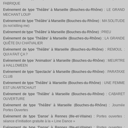
FABRIQUE
Evénement de type 'Théâtre' à Marseille (Bouches-du-Rhône) :
LE GRAND
MECHANT LOUP
Evénement de type 'Théâtre' à Marseille (Bouches-du-Rhône) :
MA SOLITUDE
(is not killing me)
Evénement de type 'Théâtre' à Marseille (Bouches-du-Rhône) :
PREU
Evénement de type 'Théâtre' à Marseille (Bouches-du-Rhône) :
LA GRANDE
QUÊTE DU CHATVALIER
Evénement de type 'Théâtre' à Marseille (Bouches-du-Rhône) :
REMOUL :
QUI A FAIT ÇA ?
Evénement de type 'Animation' à Marseille (Bouches-du-Rhône) :
MEURTRE
à HALLOWEEN
Evénement de type 'Spectacle' à Marseille (Bouches-du-Rhône) :
PARATAXE
CLUB
Evénement de type 'Théâtre' à Marseille (Bouches-du-Rhône) :
UNE FEMME
EST UN ARTICHAUT
Evénement de type 'Théâtre' à Marseille (Bouches-du-Rhône) :
CABARET
OUVERTURE
Evénement de type 'Théâtre' à Marseille (Bouches-du-Rhône) :
Journée
Portes Ouvertes
Evénement de type 'Danse' à Rennes (Ille-et-Vilaine) :
Portes ouvertes :
séance d’initiation gratuite à la « Line Dance »
Evénement de type 'Danse' à Rennes (Ille-et-Vilaine) :
Portes ouvertes :