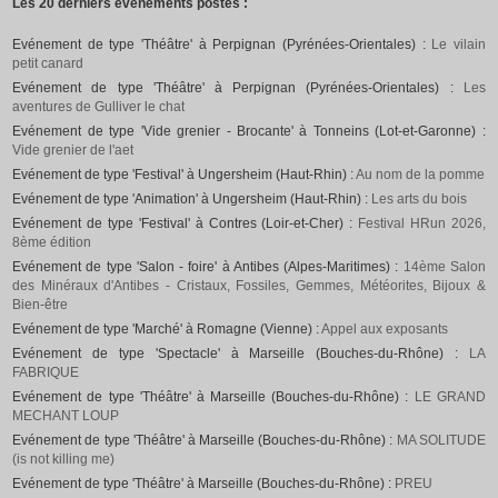
Les 20 derniers événements postés :
Evénement de type 'Théâtre' à Perpignan (Pyrénées-Orientales) :
Le vilain
petit canard
Evénement de type 'Théâtre' à Perpignan (Pyrénées-Orientales) :
Les
aventures de Gulliver le chat
Evénement de type 'Vide grenier - Brocante' à Tonneins (Lot-et-Garonne) :
Vide grenier de l'aet
Evénement de type 'Festival' à Ungersheim (Haut-Rhin) :
Au nom de la pomme
Evénement de type 'Animation' à Ungersheim (Haut-Rhin) :
Les arts du bois
Evénement de type 'Festival' à Contres (Loir-et-Cher) :
Festival HRun 2026,
8ème édition
Evénement de type 'Salon - foire' à Antibes (Alpes-Maritimes) :
14ème Salon
des Minéraux d'Antibes - Cristaux, Fossiles, Gemmes, Météorites, Bijoux &
Bien-être
Evénement de type 'Marché' à Romagne (Vienne) :
Appel aux exposants
Evénement de type 'Spectacle' à Marseille (Bouches-du-Rhône) :
LA
FABRIQUE
Evénement de type 'Théâtre' à Marseille (Bouches-du-Rhône) :
LE GRAND
MECHANT LOUP
Evénement de type 'Théâtre' à Marseille (Bouches-du-Rhône) :
MA SOLITUDE
(is not killing me)
Evénement de type 'Théâtre' à Marseille (Bouches-du-Rhône) :
PREU