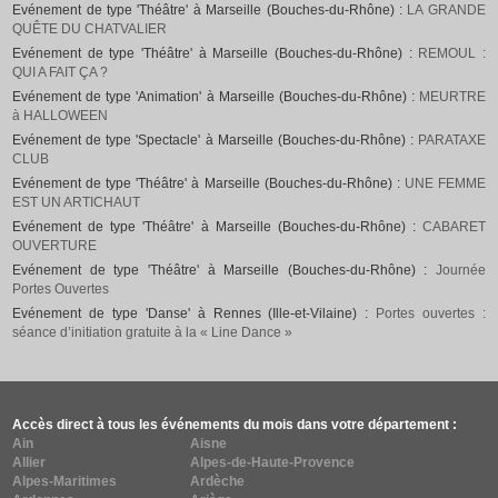
Evénement de type 'Théâtre' à Marseille (Bouches-du-Rhône) :
LA GRANDE
QUÊTE DU CHATVALIER
Evénement de type 'Théâtre' à Marseille (Bouches-du-Rhône) :
REMOUL :
QUI A FAIT ÇA ?
Evénement de type 'Animation' à Marseille (Bouches-du-Rhône) :
MEURTRE
à HALLOWEEN
Evénement de type 'Spectacle' à Marseille (Bouches-du-Rhône) :
PARATAXE
CLUB
Evénement de type 'Théâtre' à Marseille (Bouches-du-Rhône) :
UNE FEMME
EST UN ARTICHAUT
Evénement de type 'Théâtre' à Marseille (Bouches-du-Rhône) :
CABARET
OUVERTURE
Evénement de type 'Théâtre' à Marseille (Bouches-du-Rhône) :
Journée
Portes Ouvertes
Evénement de type 'Danse' à Rennes (Ille-et-Vilaine) :
Portes ouvertes :
séance d’initiation gratuite à la « Line Dance »
Accès direct à tous les événements du mois dans votre département :
Ain
Aisne
Allier
Alpes-de-Haute-Provence
Alpes-Maritimes
Ardèche