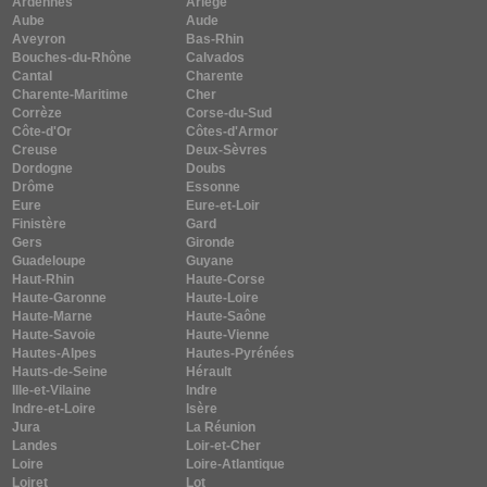
Ardennes
Ariège
Aube
Aude
Aveyron
Bas-Rhin
Bouches-du-Rhône
Calvados
Cantal
Charente
Charente-Maritime
Cher
Corrèze
Corse-du-Sud
Côte-d'Or
Côtes-d'Armor
Creuse
Deux-Sèvres
Dordogne
Doubs
Drôme
Essonne
Eure
Eure-et-Loir
Finistère
Gard
Gers
Gironde
Guadeloupe
Guyane
Haut-Rhin
Haute-Corse
Haute-Garonne
Haute-Loire
Haute-Marne
Haute-Saône
Haute-Savoie
Haute-Vienne
Hautes-Alpes
Hautes-Pyrénées
Hauts-de-Seine
Hérault
Ille-et-Vilaine
Indre
Indre-et-Loire
Isère
Jura
La Réunion
Landes
Loir-et-Cher
Loire
Loire-Atlantique
Loiret
Lot