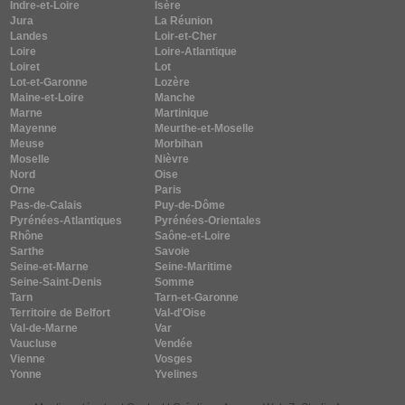
Indre-et-Loire
Isère
Jura
La Réunion
Landes
Loir-et-Cher
Loire
Loire-Atlantique
Loiret
Lot
Lot-et-Garonne
Lozère
Maine-et-Loire
Manche
Marne
Martinique
Mayenne
Meurthe-et-Moselle
Meuse
Morbihan
Moselle
Nièvre
Nord
Oise
Orne
Paris
Pas-de-Calais
Puy-de-Dôme
Pyrénées-Atlantiques
Pyrénées-Orientales
Rhône
Saône-et-Loire
Sarthe
Savoie
Seine-et-Marne
Seine-Maritime
Seine-Saint-Denis
Somme
Tarn
Tarn-et-Garonne
Territoire de Belfort
Val-d'Oise
Val-de-Marne
Var
Vaucluse
Vendée
Vienne
Vosges
Yonne
Yvelines