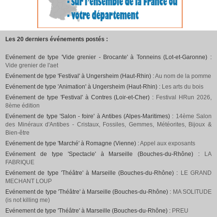
Les 20 derniers événements postés :
Evénement de type 'Vide grenier - Brocante' à Tonneins (Lot-et-Garonne) :
Vide grenier de l'aet
Evénement de type 'Festival' à Ungersheim (Haut-Rhin) :
Au nom de la pomme
Evénement de type 'Animation' à Ungersheim (Haut-Rhin) :
Les arts du bois
Evénement de type 'Festival' à Contres (Loir-et-Cher) :
Festival HRun 2026,
8ème édition
Evénement de type 'Salon - foire' à Antibes (Alpes-Maritimes) :
14ème Salon
des Minéraux d'Antibes - Cristaux, Fossiles, Gemmes, Météorites, Bijoux &
Bien-être
Evénement de type 'Marché' à Romagne (Vienne) :
Appel aux exposants
Evénement de type 'Spectacle' à Marseille (Bouches-du-Rhône) :
LA
FABRIQUE
Evénement de type 'Théâtre' à Marseille (Bouches-du-Rhône) :
LE GRAND
MECHANT LOUP
Evénement de type 'Théâtre' à Marseille (Bouches-du-Rhône) :
MA SOLITUDE
(is not killing me)
Evénement de type 'Théâtre' à Marseille (Bouches-du-Rhône) :
PREU