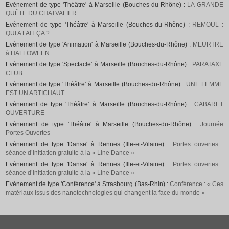
Evénement de type 'Théâtre' à Marseille (Bouches-du-Rhône) :
LA GRANDE
QUÊTE DU CHATVALIER
Evénement de type 'Théâtre' à Marseille (Bouches-du-Rhône) :
REMOUL :
QUI A FAIT ÇA ?
Evénement de type 'Animation' à Marseille (Bouches-du-Rhône) :
MEURTRE
à HALLOWEEN
Evénement de type 'Spectacle' à Marseille (Bouches-du-Rhône) :
PARATAXE
CLUB
Evénement de type 'Théâtre' à Marseille (Bouches-du-Rhône) :
UNE FEMME
EST UN ARTICHAUT
Evénement de type 'Théâtre' à Marseille (Bouches-du-Rhône) :
CABARET
OUVERTURE
Evénement de type 'Théâtre' à Marseille (Bouches-du-Rhône) :
Journée
Portes Ouvertes
Evénement de type 'Danse' à Rennes (Ille-et-Vilaine) :
Portes ouvertes :
séance d’initiation gratuite à la « Line Dance »
Evénement de type 'Danse' à Rennes (Ille-et-Vilaine) :
Portes ouvertes :
séance d’initiation gratuite à la « Line Dance »
Evénement de type 'Conférence' à Strasbourg (Bas-Rhin) :
Conférence : « Ces
matériaux issus des nanotechnologies qui changent la face du monde »