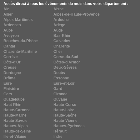
Accès direct à tous les événements du mois dans votre département :
Ain
Aisne
Allier
Alpes-de-Haute-Provence
Alpes-Maritimes
Ardèche
Ardennes
Ariège
Aube
Aude
Aveyron
Bas-Rhin
Bouches-du-Rhône
Calvados
Cantal
Charente
Charente-Maritime
Cher
Corrèze
Corse-du-Sud
Côte-d'Or
Côtes-d'Armor
Creuse
Deux-Sèvres
Dordogne
Doubs
Drôme
Essonne
Eure
Eure-et-Loir
Finistère
Gard
Gers
Gironde
Guadeloupe
Guyane
Haut-Rhin
Haute-Corse
Haute-Garonne
Haute-Loire
Haute-Marne
Haute-Saône
Haute-Savoie
Haute-Vienne
Hautes-Alpes
Hautes-Pyrénées
Hauts-de-Seine
Hérault
Ille-et-Vilaine
Indre