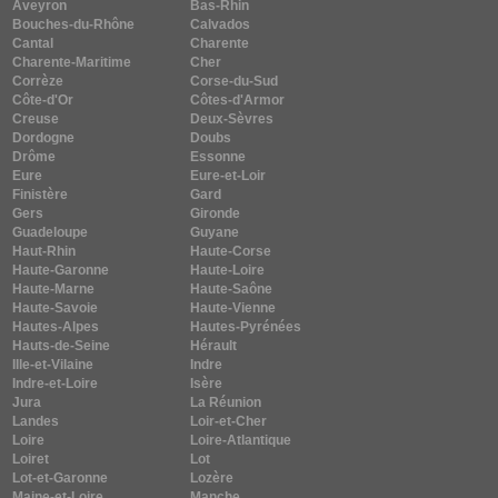
Aveyron
Bas-Rhin
Bouches-du-Rhône
Calvados
Cantal
Charente
Charente-Maritime
Cher
Corrèze
Corse-du-Sud
Côte-d'Or
Côtes-d'Armor
Creuse
Deux-Sèvres
Dordogne
Doubs
Drôme
Essonne
Eure
Eure-et-Loir
Finistère
Gard
Gers
Gironde
Guadeloupe
Guyane
Haut-Rhin
Haute-Corse
Haute-Garonne
Haute-Loire
Haute-Marne
Haute-Saône
Haute-Savoie
Haute-Vienne
Hautes-Alpes
Hautes-Pyrénées
Hauts-de-Seine
Hérault
Ille-et-Vilaine
Indre
Indre-et-Loire
Isère
Jura
La Réunion
Landes
Loir-et-Cher
Loire
Loire-Atlantique
Loiret
Lot
Lot-et-Garonne
Lozère
Maine-et-Loire
Manche