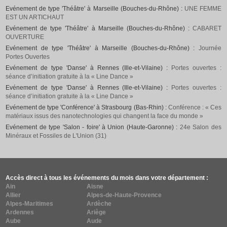
Evénement de type 'Théâtre' à Marseille (Bouches-du-Rhône) :
UNE FEMME
EST UN ARTICHAUT
Evénement de type 'Théâtre' à Marseille (Bouches-du-Rhône) :
CABARET
OUVERTURE
Evénement de type 'Théâtre' à Marseille (Bouches-du-Rhône) :
Journée
Portes Ouvertes
Evénement de type 'Danse' à Rennes (Ille-et-Vilaine) :
Portes ouvertes :
séance d’initiation gratuite à la « Line Dance »
Evénement de type 'Danse' à Rennes (Ille-et-Vilaine) :
Portes ouvertes :
séance d’initiation gratuite à la « Line Dance »
Evénement de type 'Conférence' à Strasbourg (Bas-Rhin) :
Conférence : « Ces
matériaux issus des nanotechnologies qui changent la face du monde »
Evénement de type 'Salon - foire' à Union (Haute-Garonne) :
24e Salon des
Minéraux et Fossiles de L'Union (31)
Accès direct à tous les événements du mois dans votre département :
Ain
Aisne
Allier
Alpes-de-Haute-Provence
Alpes-Maritimes
Ardèche
Ardennes
Ariège
Aube
Aude