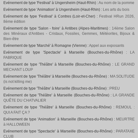
Evénement de type 'Festival' à Ungersheim (Haut-Rhin) :
Au nom de la pomme
Evénement de type 'Animation' à Ungersheim (Haut-Rhin) :
Les arts du bois
Evénement de type 'Festival' à Contres (Loir-et-Cher) :
Festival HRun 2026,
8ème édition
Evénement de type 'Salon - foire' à Antibes (Alpes-Maritimes) :
14ème Salon
des Minéraux d'Antibes - Cristaux, Fossiles, Gemmes, Météorites, Bijoux &
Bien-être
Evénement de type 'Marché' à Romagne (Vienne) :
Appel aux exposants
Evénement de type 'Spectacle' à Marseille (Bouches-du-Rhône) :
LA
FABRIQUE
Evénement de type 'Théâtre' à Marseille (Bouches-du-Rhône) :
LE GRAND
MECHANT LOUP
Evénement de type 'Théâtre' à Marseille (Bouches-du-Rhône) :
MA SOLITUDE
(is not killing me)
Evénement de type 'Théâtre' à Marseille (Bouches-du-Rhône) :
PREU
Evénement de type 'Théâtre' à Marseille (Bouches-du-Rhône) :
LA GRANDE
QUÊTE DU CHATVALIER
Evénement de type 'Théâtre' à Marseille (Bouches-du-Rhône) :
REMOUL :
QUI A FAIT ÇA ?
Evénement de type 'Animation' à Marseille (Bouches-du-Rhône) :
MEURTRE
à HALLOWEEN
Evénement de type 'Spectacle' à Marseille (Bouches-du-Rhône) :
PARATAXE
CLUB