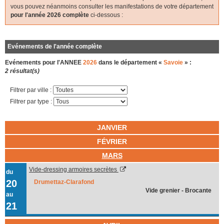
vous pouvez néanmoins consulter les manifestations de votre département
pour l'année 2026 complète
ci-dessous :
Evénements de l'année complète
Evénements pour l'ANNEE
2026
dans le département «
Savoie
» :
2 résultat(s)
Filtrer par ville :
Filtrer par type :
JANVIER
FÉVRIER
MARS
Vide-dressing armoires secrètes
du
20
Drumettaz-Clarafond
Vide grenier - Brocante
au
21