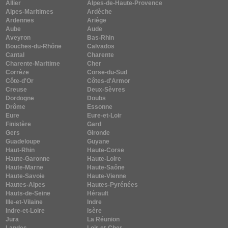
Allier
Alpes-de-Haute-Provence
Alpes-Maritimes
Ardèche
Ardennes
Ariège
Aube
Aude
Aveyron
Bas-Rhin
Bouches-du-Rhône
Calvados
Cantal
Charente
Charente-Maritime
Cher
Corrèze
Corse-du-Sud
Côte-d'Or
Côtes-d'Armor
Creuse
Deux-Sèvres
Dordogne
Doubs
Drôme
Essonne
Eure
Eure-et-Loir
Finistère
Gard
Gers
Gironde
Guadeloupe
Guyane
Haut-Rhin
Haute-Corse
Haute-Garonne
Haute-Loire
Haute-Marne
Haute-Saône
Haute-Savoie
Haute-Vienne
Hautes-Alpes
Hautes-Pyrénées
Hauts-de-Seine
Hérault
Ille-et-Vilaine
Indre
Indre-et-Loire
Isère
Jura
La Réunion