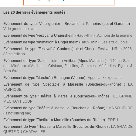
Les 20 derniers événements postés :
Evénement de type 'Vide grenier - Brocante' à Tonneins (Lot-et-Garonne) :
Vide grenier de l'aet
Evénement de type 'Festival' à Ungersheim (Haut-Rhin) :
Au nom de la pomme
Evénement de type 'Animation' à Ungersheim (Haut-Rhin) :
Les arts du bois
Evénement de type 'Festival' à Contres (Loir-et-Cher) :
Festival HRun 2026,
8ème édition
Evénement de type 'Salon - foire' à Antibes (Alpes-Maritimes) :
14ème Salon
des Minéraux d'Antibes - Cristaux, Fossiles, Gemmes, Météorites, Bijoux &
Bien-être
Evénement de type 'Marché' à Romagne (Vienne) :
Appel aux exposants
Evénement de type 'Spectacle' à Marseille (Bouches-du-Rhône) :
LA
FABRIQUE
Evénement de type 'Théâtre' à Marseille (Bouches-du-Rhône) :
LE GRAND
MECHANT LOUP
Evénement de type 'Théâtre' à Marseille (Bouches-du-Rhône) :
MA SOLITUDE
(is not killing me)
Evénement de type 'Théâtre' à Marseille (Bouches-du-Rhône) :
PREU
Evénement de type 'Théâtre' à Marseille (Bouches-du-Rhône) :
LA GRANDE
QUÊTE DU CHATVALIER