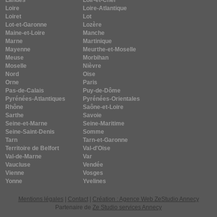
Landes
Loir-et-Cher
Loire
Loire-Atlantique
Loiret
Lot
Lot-et-Garonne
Lozère
Maine-et-Loire
Manche
Marne
Martinique
Mayenne
Meurthe-et-Moselle
Meuse
Morbihan
Moselle
Nièvre
Nord
Oise
Orne
Paris
Pas-de-Calais
Puy-de-Dôme
Pyrénées-Atlantiques
Pyrénées-Orientales
Rhône
Saône-et-Loire
Sarthe
Savoie
Seine-et-Marne
Seine-Maritime
Seine-Saint-Denis
Somme
Tarn
Tarn-et-Garonne
Territoire de Belfort
Val-d'Oise
Val-de-Marne
Var
Vaucluse
Vendée
Vienne
Vosges
Yonne
Yvelines
Mentions légales
|
Contact
|
Création : Agence Web ZeStudio Annecy
Partenaire de
Ze Studio services Annecy