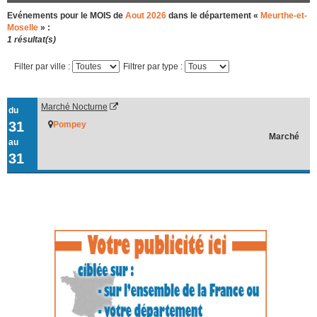
Evénements pour le MOIS de
Aout 2026
dans le département «
Meurthe-et-
Moselle
» :
1 résultat(s)
Filter par ville :
Filtrer par type :
Marché Nocturne
du
31
Pompey
Marché
au
31