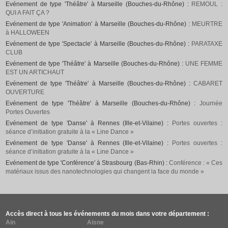
Evénement de type 'Théâtre' à Marseille (Bouches-du-Rhône) :
REMOUL :
QUI A FAIT ÇA ?
Evénement de type 'Animation' à Marseille (Bouches-du-Rhône) :
MEURTRE
à HALLOWEEN
Evénement de type 'Spectacle' à Marseille (Bouches-du-Rhône) :
PARATAXE
CLUB
Evénement de type 'Théâtre' à Marseille (Bouches-du-Rhône) :
UNE FEMME
EST UN ARTICHAUT
Evénement de type 'Théâtre' à Marseille (Bouches-du-Rhône) :
CABARET
OUVERTURE
Evénement de type 'Théâtre' à Marseille (Bouches-du-Rhône) :
Journée
Portes Ouvertes
Evénement de type 'Danse' à Rennes (Ille-et-Vilaine) :
Portes ouvertes :
séance d’initiation gratuite à la « Line Dance »
Evénement de type 'Danse' à Rennes (Ille-et-Vilaine) :
Portes ouvertes :
séance d’initiation gratuite à la « Line Dance »
Evénement de type 'Conférence' à Strasbourg (Bas-Rhin) :
Conférence : « Ces
matériaux issus des nanotechnologies qui changent la face du monde »
Accès direct à tous les événements du mois dans votre département :
Ain
Aisne