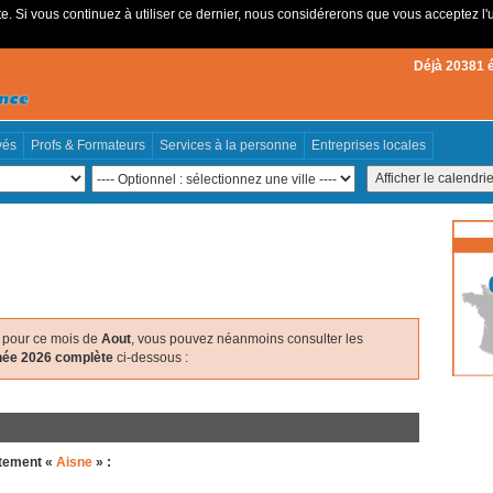
e. Si vous continuez à utiliser ce dernier, nous considérerons que vous acceptez l'u
Déjà 20381 
vés
Profs & Formateurs
Services à la personne
Entreprises locales
pour ce mois de
Aout
, vous pouvez néanmoins consulter les
nnée 2026 complète
ci-dessous :
rtement «
Aisne
» :