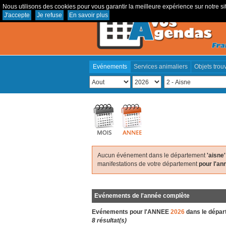
Nous utilisons des cookies pour vous garantir la meilleure expérience sur notre sit
J'accepte
Je refuse
En savoir plus
Evénements
Services animaliers
Objets trou
Aucun événement dans le département
'aisne'
manifestations de votre département
pour l'a
Evénements de l'année complète
Evénements pour l'ANNEE
2026
dans le dépa
8 résultat(s)