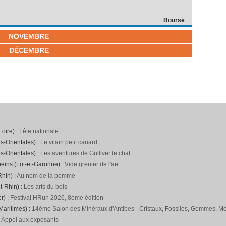
Bourse
NOVEMBRE
DÉCEMBRE
Loire) :
Fête nationale
s-Orientales) :
Le vilain petit canard
s-Orientales) :
Les aventures de Gulliver le chat
neins (Lot-et-Garonne) :
Vide grenier de l'aet
hin) :
Au nom de la pomme
t-Rhin) :
Les arts du bois
r) :
Festival HRun 2026, 8ème édition
Maritimes) :
14ème Salon des Minéraux d'Antibes - Cristaux, Fossiles, Gemmes, Mét
:
Appel aux exposants