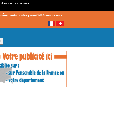
tilisation des cookies.
Créer un compte
|
Connexion
événements postés parmi 5486 annonceurs