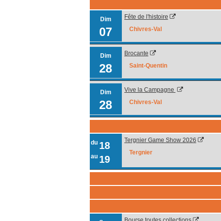
Fête de l'histoire
Dim
07
Chivres-Val
Brocante
Dim
28
Saint-Quentin
Vive la Campagne
Dim
28
Chivres-Val
Tergnier Game Show 2026
du
18
Tergnier
au
19
Bourse toutes collections