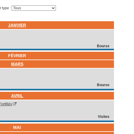
ar type :
JANVIER
Bourse
FÉVRIER
MARS
Bourse
AVRIL
rtifiés
Visites
MAI