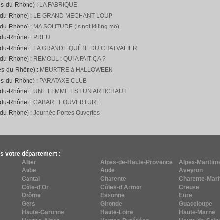
es-du-Rhône) :
LA FABRIQUE
-du-Rhône) :
LE GRAND MECHANT LOUP
-du-Rhône) :
MA SOLITUDE (is not killing me)
-du-Rhône) :
PREU
-du-Rhône) :
LA GRANDE QUÊTE DU CHATVALIER
-du-Rhône) :
REMOUL : QUI A FAIT ÇA ?
hes-du-Rhône) :
MEURTRE à HALLOWEEN
es-du-Rhône) :
PARATAXE CLUB
-du-Rhône) :
UNE FEMME EST UN ARTICHAUT
-du-Rhône) :
CABARET OUVERTURE
-du-Rhône) :
Journée Portes Ouvertes
s votre département :
Allier
Alpes-de-Haute-Provence
Alpes-Maritim
Aube
Aude
Aveyron
Cantal
Charente
Charente-Mari
Côte-d'Or
Côtes-d'Armor
Creuse
Drôme
Essonne
Eure
Gers
Gironde
Guadeloupe
Haute-Garonne
Haute-Loire
Haute-Marne