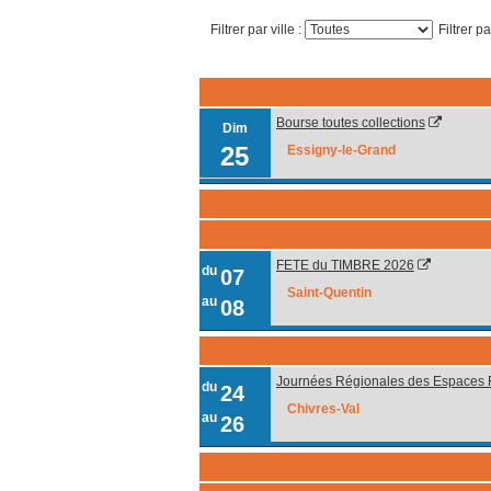
Filtrer par ville :
Filtrer p
Bourse toutes collections
Dim
25
Essigny-le-Grand
FETE du TIMBRE 2026
du
07
Saint-Quentin
au
08
Journées Régionales des Espaces Fo
du
24
Chivres-Val
au
26