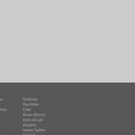
es
Ardèche
Bas-Rhin
time
Cher
Deux-Sèvres
Eure-et-Loir
Guyane
Haute-Saône