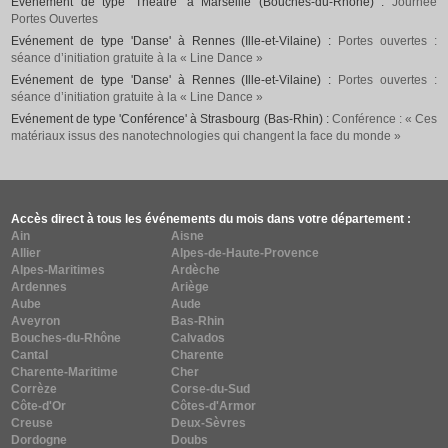
Evénement de type 'Théâtre' à Marseille (Bouches-du-Rhône) :
Journée
Portes Ouvertes
Evénement de type 'Danse' à Rennes (Ille-et-Vilaine) :
Portes ouvertes :
séance d’initiation gratuite à la « Line Dance »
Evénement de type 'Danse' à Rennes (Ille-et-Vilaine) :
Portes ouvertes :
séance d’initiation gratuite à la « Line Dance »
Evénement de type 'Conférence' à Strasbourg (Bas-Rhin) :
Conférence : « Ces
matériaux issus des nanotechnologies qui changent la face du monde »
Accès direct à tous les événements du mois dans votre département :
Ain
Aisne
Allier
Alpes-de-Haute-Provence
Alpes-Maritimes
Ardèche
Ardennes
Ariège
Aube
Aude
Aveyron
Bas-Rhin
Bouches-du-Rhône
Calvados
Cantal
Charente
Charente-Maritime
Cher
Corrèze
Corse-du-Sud
Côte-d'Or
Côtes-d'Armor
Creuse
Deux-Sèvres
Dordogne
Doubs