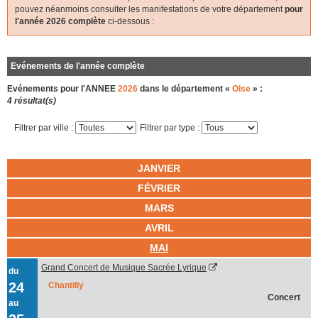
pouvez néanmoins consulter les manifestations de votre département
pour
l'année 2026 complète
ci-dessous :
Evénements de l'année complète
Evénements pour l'ANNEE
2026
dans le département «
Oise
» :
4 résultat(s)
Filtrer par ville :
Filtrer par type :
JANVIER
FÉVRIER
MARS
AVRIL
MAI
Grand Concert de Musique Sacrée Lyrique
du
24
Chantilly
Concert
au