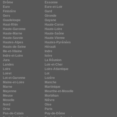
Drôme
Essonne
Eure
Eure-et-Loir
Finistère
Gard
Gers
Gironde
Guadeloupe
Guyane
Haut-Rhin
Haute-Corse
Haute-Garonne
Haute-Loire
Haute-Marne
Haute-Saône
Haute-Savoie
Haute-Vienne
Hautes-Alpes
Hautes-Pyrénées
Hauts-de-Seine
Hérault
Ille-et-Vilaine
Indre
Indre-et-Loire
Isère
Jura
La Réunion
Landes
Loir-et-Cher
Loire
Loire-Atlantique
Loiret
Lot
Lot-et-Garonne
Lozère
Maine-et-Loire
Manche
Marne
Martinique
Mayenne
Meurthe-et-Moselle
Meuse
Morbihan
Moselle
Nièvre
Nord
Oise
Orne
Paris
Pas-de-Calais
Puy-de-Dôme