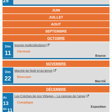
25
JUIN
JUILLET
AOUT
SEPTEMBRE
OCTOBRE
bourse multicollections
Dim
11
Clermont
Bourse
NOVEMBRE
Marché de Noël et du terroir
Dim
22
Rivecourt
Marché
DÉCEMBRE
Les Crèches de nos Villages – La caresse de l’ange
du
13
Compiègne
Exposition
au
11