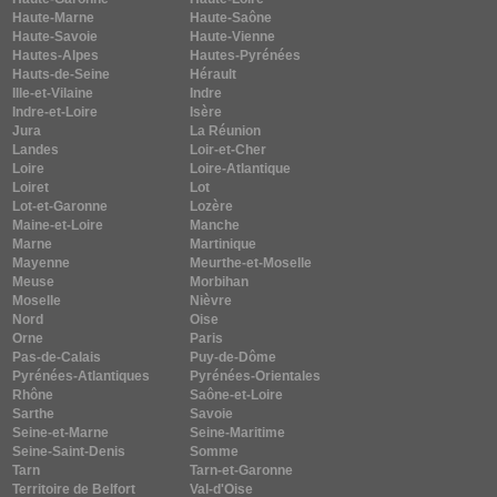
Haute-Marne
Haute-Saône
Haute-Savoie
Haute-Vienne
Hautes-Alpes
Hautes-Pyrénées
Hauts-de-Seine
Hérault
Ille-et-Vilaine
Indre
Indre-et-Loire
Isère
Jura
La Réunion
Landes
Loir-et-Cher
Loire
Loire-Atlantique
Loiret
Lot
Lot-et-Garonne
Lozère
Maine-et-Loire
Manche
Marne
Martinique
Mayenne
Meurthe-et-Moselle
Meuse
Morbihan
Moselle
Nièvre
Nord
Oise
Orne
Paris
Pas-de-Calais
Puy-de-Dôme
Pyrénées-Atlantiques
Pyrénées-Orientales
Rhône
Saône-et-Loire
Sarthe
Savoie
Seine-et-Marne
Seine-Maritime
Seine-Saint-Denis
Somme
Tarn
Tarn-et-Garonne
Territoire de Belfort
Val-d'Oise