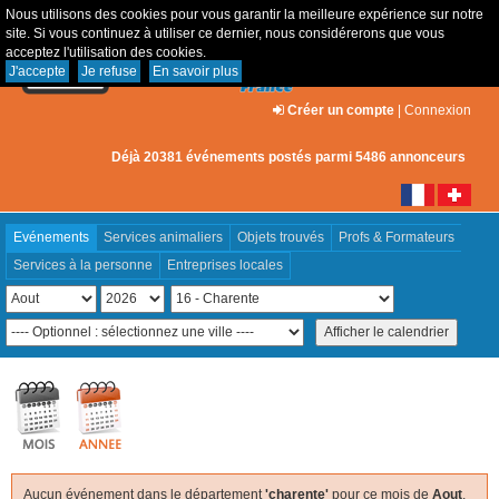
Nous utilisons des cookies pour vous garantir la meilleure expérience sur notre
site. Si vous continuez à utiliser ce dernier, nous considérerons que vous
acceptez l'utilisation des cookies.
J'accepte
Je refuse
En savoir plus
Créer un compte
|
Connexion
Déjà 20381 événements postés parmi 5486 annonceurs
Evénements
Services animaliers
Objets trouvés
Profs & Formateurs
Services à la personne
Entreprises locales
Aucun événement dans le département
'charente'
pour ce mois de
Aout
,