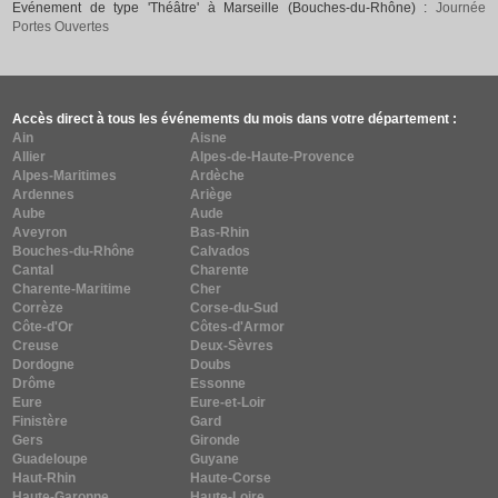
Evénement de type 'Théâtre' à Marseille (Bouches-du-Rhône) :
Journée
Portes Ouvertes
Accès direct à tous les événements du mois dans votre département :
Ain
Aisne
Allier
Alpes-de-Haute-Provence
Alpes-Maritimes
Ardèche
Ardennes
Ariège
Aube
Aude
Aveyron
Bas-Rhin
Bouches-du-Rhône
Calvados
Cantal
Charente
Charente-Maritime
Cher
Corrèze
Corse-du-Sud
Côte-d'Or
Côtes-d'Armor
Creuse
Deux-Sèvres
Dordogne
Doubs
Drôme
Essonne
Eure
Eure-et-Loir
Finistère
Gard
Gers
Gironde
Guadeloupe
Guyane
Haut-Rhin
Haute-Corse
Haute-Garonne
Haute-Loire