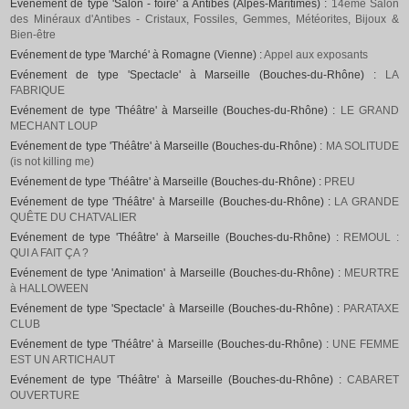
Evénement de type 'Salon - foire' à Antibes (Alpes-Maritimes) :
14ème Salon
des Minéraux d'Antibes - Cristaux, Fossiles, Gemmes, Météorites, Bijoux &
Bien-être
Evénement de type 'Marché' à Romagne (Vienne) :
Appel aux exposants
Evénement de type 'Spectacle' à Marseille (Bouches-du-Rhône) :
LA
FABRIQUE
Evénement de type 'Théâtre' à Marseille (Bouches-du-Rhône) :
LE GRAND
MECHANT LOUP
Evénement de type 'Théâtre' à Marseille (Bouches-du-Rhône) :
MA SOLITUDE
(is not killing me)
Evénement de type 'Théâtre' à Marseille (Bouches-du-Rhône) :
PREU
Evénement de type 'Théâtre' à Marseille (Bouches-du-Rhône) :
LA GRANDE
QUÊTE DU CHATVALIER
Evénement de type 'Théâtre' à Marseille (Bouches-du-Rhône) :
REMOUL :
QUI A FAIT ÇA ?
Evénement de type 'Animation' à Marseille (Bouches-du-Rhône) :
MEURTRE
à HALLOWEEN
Evénement de type 'Spectacle' à Marseille (Bouches-du-Rhône) :
PARATAXE
CLUB
Evénement de type 'Théâtre' à Marseille (Bouches-du-Rhône) :
UNE FEMME
EST UN ARTICHAUT
Evénement de type 'Théâtre' à Marseille (Bouches-du-Rhône) :
CABARET
OUVERTURE