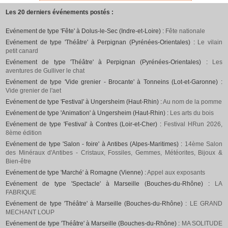
Les 20 derniers événements postés :
Evénement de type 'Fête' à Dolus-le-Sec (Indre-et-Loire) :
Fête nationale
Evénement de type 'Théâtre' à Perpignan (Pyrénées-Orientales) :
Le vilain
petit canard
Evénement de type 'Théâtre' à Perpignan (Pyrénées-Orientales) :
Les
aventures de Gulliver le chat
Evénement de type 'Vide grenier - Brocante' à Tonneins (Lot-et-Garonne) :
Vide grenier de l'aet
Evénement de type 'Festival' à Ungersheim (Haut-Rhin) :
Au nom de la pomme
Evénement de type 'Animation' à Ungersheim (Haut-Rhin) :
Les arts du bois
Evénement de type 'Festival' à Contres (Loir-et-Cher) :
Festival HRun 2026,
8ème édition
Evénement de type 'Salon - foire' à Antibes (Alpes-Maritimes) :
14ème Salon
des Minéraux d'Antibes - Cristaux, Fossiles, Gemmes, Météorites, Bijoux &
Bien-être
Evénement de type 'Marché' à Romagne (Vienne) :
Appel aux exposants
Evénement de type 'Spectacle' à Marseille (Bouches-du-Rhône) :
LA
FABRIQUE
Evénement de type 'Théâtre' à Marseille (Bouches-du-Rhône) :
LE GRAND
MECHANT LOUP
Evénement de type 'Théâtre' à Marseille (Bouches-du-Rhône) :
MA SOLITUDE