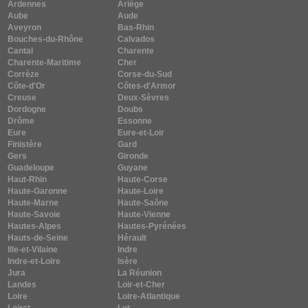
Ardennes
Ariège
Aube
Aude
Aveyron
Bas-Rhin
Bouches-du-Rhône
Calvados
Cantal
Charente
Charente-Maritime
Cher
Corrèze
Corse-du-Sud
Côte-d'Or
Côtes-d'Armor
Creuse
Deux-Sèvres
Dordogne
Doubs
Drôme
Essonne
Eure
Eure-et-Loir
Finistère
Gard
Gers
Gironde
Guadeloupe
Guyane
Haut-Rhin
Haute-Corse
Haute-Garonne
Haute-Loire
Haute-Marne
Haute-Saône
Haute-Savoie
Haute-Vienne
Hautes-Alpes
Hautes-Pyrénées
Hauts-de-Seine
Hérault
Ille-et-Vilaine
Indre
Indre-et-Loire
Isère
Jura
La Réunion
Landes
Loir-et-Cher
Loire
Loire-Atlantique