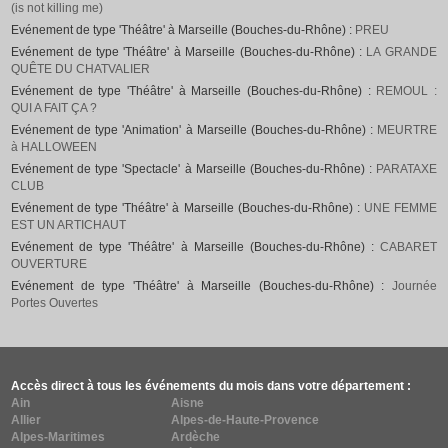
(is not killing me)
Evénement de type 'Théâtre' à Marseille (Bouches-du-Rhône) :
PREU
Evénement de type 'Théâtre' à Marseille (Bouches-du-Rhône) :
LA GRANDE
QUÊTE DU CHATVALIER
Evénement de type 'Théâtre' à Marseille (Bouches-du-Rhône) :
REMOUL :
QUI A FAIT ÇA ?
Evénement de type 'Animation' à Marseille (Bouches-du-Rhône) :
MEURTRE
à HALLOWEEN
Evénement de type 'Spectacle' à Marseille (Bouches-du-Rhône) :
PARATAXE
CLUB
Evénement de type 'Théâtre' à Marseille (Bouches-du-Rhône) :
UNE FEMME
EST UN ARTICHAUT
Evénement de type 'Théâtre' à Marseille (Bouches-du-Rhône) :
CABARET
OUVERTURE
Evénement de type 'Théâtre' à Marseille (Bouches-du-Rhône) :
Journée
Portes Ouvertes
Accès direct à tous les événements du mois dans votre département :
Ain
Aisne
Allier
Alpes-de-Haute-Provence
Alpes-Maritimes
Ardèche