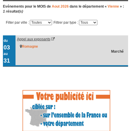
Evénements pour le MOIS de
Aout 2026
dans le département «
Vienne
» :
1 résultat(s)
Filter par ville :
Filtrer par type :
Appel aux exposants
du
03
Romagne
Marché
au
31