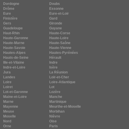
Dordogne
Doubs
Drôme
Essonne
Eure
Eure-et-Loir
Finistère
Gard
Gers
Gironde
Guadeloupe
Guyane
Haut-Rhin
Haute-Corse
Haute-Garonne
Haute-Loire
Haute-Marne
Haute-Saône
Haute-Savoie
Haute-Vienne
Hautes-Alpes
Hautes-Pyrénées
Hauts-de-Seine
Hérault
Ille-et-Vilaine
Indre
Indre-et-Loire
Isère
Jura
La Réunion
Landes
Loir-et-Cher
Loire
Loire-Atlantique
Loiret
Lot
Lot-et-Garonne
Lozère
Maine-et-Loire
Manche
Marne
Martinique
Mayenne
Meurthe-et-Moselle
Meuse
Morbihan
Moselle
Nièvre
Nord
Oise
Orne
Paris