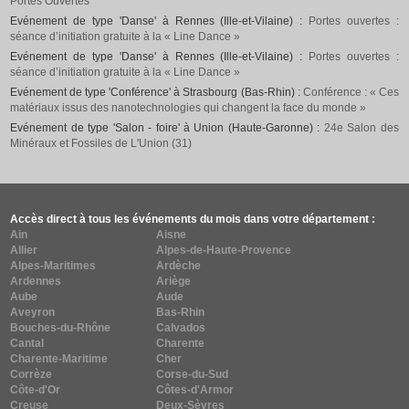
Portes Ouvertes
Evénement de type 'Danse' à Rennes (Ille-et-Vilaine) :
Portes ouvertes :
séance d’initiation gratuite à la « Line Dance »
Evénement de type 'Danse' à Rennes (Ille-et-Vilaine) :
Portes ouvertes :
séance d’initiation gratuite à la « Line Dance »
Evénement de type 'Conférence' à Strasbourg (Bas-Rhin) :
Conférence : « Ces
matériaux issus des nanotechnologies qui changent la face du monde »
Evénement de type 'Salon - foire' à Union (Haute-Garonne) :
24e Salon des
Minéraux et Fossiles de L'Union (31)
Accès direct à tous les événements du mois dans votre département :
Ain
Aisne
Allier
Alpes-de-Haute-Provence
Alpes-Maritimes
Ardèche
Ardennes
Ariège
Aube
Aude
Aveyron
Bas-Rhin
Bouches-du-Rhône
Calvados
Cantal
Charente
Charente-Maritime
Cher
Corrèze
Corse-du-Sud
Côte-d'Or
Côtes-d'Armor
Creuse
Deux-Sèvres