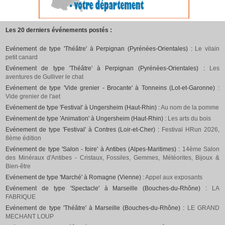
Les 20 derniers événements postés :
Evénement de type 'Théâtre' à Perpignan (Pyrénées-Orientales) :
Le vilain
petit canard
Evénement de type 'Théâtre' à Perpignan (Pyrénées-Orientales) :
Les
aventures de Gulliver le chat
Evénement de type 'Vide grenier - Brocante' à Tonneins (Lot-et-Garonne) :
Vide grenier de l'aet
Evénement de type 'Festival' à Ungersheim (Haut-Rhin) :
Au nom de la pomme
Evénement de type 'Animation' à Ungersheim (Haut-Rhin) :
Les arts du bois
Evénement de type 'Festival' à Contres (Loir-et-Cher) :
Festival HRun 2026,
8ème édition
Evénement de type 'Salon - foire' à Antibes (Alpes-Maritimes) :
14ème Salon
des Minéraux d'Antibes - Cristaux, Fossiles, Gemmes, Météorites, Bijoux &
Bien-être
Evénement de type 'Marché' à Romagne (Vienne) :
Appel aux exposants
Evénement de type 'Spectacle' à Marseille (Bouches-du-Rhône) :
LA
FABRIQUE
Evénement de type 'Théâtre' à Marseille (Bouches-du-Rhône) :
LE GRAND
MECHANT LOUP