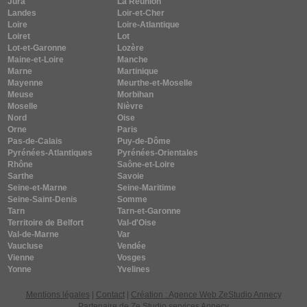
Jura
La Réunion
Landes
Loir-et-Cher
Loire
Loire-Atlantique
Loiret
Lot
Lot-et-Garonne
Lozère
Maine-et-Loire
Manche
Marne
Martinique
Mayenne
Meurthe-et-Moselle
Meuse
Morbihan
Moselle
Nièvre
Nord
Oise
Orne
Paris
Pas-de-Calais
Puy-de-Dôme
Pyrénées-Atlantiques
Pyrénées-Orientales
Rhône
Saône-et-Loire
Sarthe
Savoie
Seine-et-Marne
Seine-Maritime
Seine-Saint-Denis
Somme
Tarn
Tarn-et-Garonne
Territoire de Belfort
Val-d'Oise
Val-de-Marne
Var
Vaucluse
Vendée
Vienne
Vosges
Yonne
Yvelines
Mentions légales
|
Contact
|
Création : Agence Web ZeStudio Annecy
Partenaire de
Ze Studio services Annecy