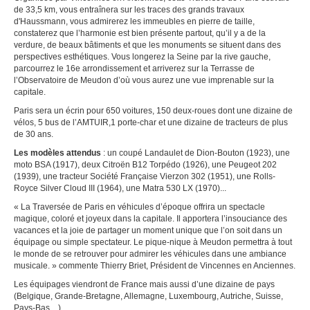
de 33,5 km, vous entraînera sur les traces des grands travaux
d'Haussmann, vous admirerez les immeubles en pierre de taille,
constaterez que l’harmonie est bien présente partout, qu’il y a de la
verdure, de beaux bâtiments et que les monuments se situent dans des
perspectives esthétiques. Vous longerez la Seine par la rive gauche,
parcourrez le 16e arrondissement et arriverez sur la Terrasse de
l’Observatoire de Meudon d’où vous aurez une vue imprenable sur la
capitale.
Paris sera un écrin pour 650 voitures, 150 deux-roues dont une dizaine de
vélos, 5 bus de l’AMTUIR,1 porte-char et une dizaine de tracteurs de plus
de 30 ans.
Les modèles attendus
: un coupé Landaulet de Dion-Bouton (1923), une
moto BSA (1917), deux Citroën B12 Torpédo (1926), une Peugeot 202
(1939), une tracteur Société Française Vierzon 302 (1951), une Rolls-
Royce Silver Cloud III (1964), une Matra 530 LX (1970)...
« La Traversée de Paris en véhicules d’époque offrira un spectacle
magique, coloré et joyeux dans la capitale. Il apportera l’insouciance des
vacances et la joie de partager un moment unique que l’on soit dans un
équipage ou simple spectateur. Le pique-nique à Meudon permettra à tout
le monde de se retrouver pour admirer les véhicules dans une ambiance
musicale. » commente Thierry Briet, Président de Vincennes en Anciennes.
Les équipages viendront de France mais aussi d’une dizaine de pays
(Belgique, Grande-Bretagne, Allemagne, Luxembourg, Autriche, Suisse,
Pays-Bas…).