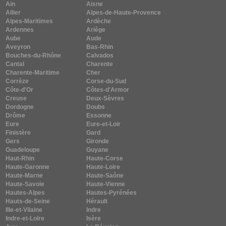
Ain
Aisne
Allier
Alpes-de-Haute-Provence
Alpes-Maritimes
Ardèche
Ardennes
Ariège
Aube
Aude
Aveyron
Bas-Rhin
Bouches-du-Rhône
Calvados
Cantal
Charente
Charente-Maritime
Cher
Corrèze
Corse-du-Sud
Côte-d'Or
Côtes-d'Armor
Creuse
Deux-Sèvres
Dordogne
Doubs
Drôme
Essonne
Eure
Eure-et-Loir
Finistère
Gard
Gers
Gironde
Guadeloupe
Guyane
Haut-Rhin
Haute-Corse
Haute-Garonne
Haute-Loire
Haute-Marne
Haute-Saône
Haute-Savoie
Haute-Vienne
Hautes-Alpes
Hautes-Pyrénées
Hauts-de-Seine
Hérault
Ille-et-Vilaine
Indre
Indre-et-Loire
Isère