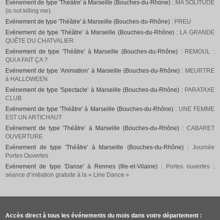
Evénement de type 'Théâtre' à Marseille (Bouches-du-Rhône) :
MA SOLITUDE
(is not killing me)
Evénement de type 'Théâtre' à Marseille (Bouches-du-Rhône) :
PREU
Evénement de type 'Théâtre' à Marseille (Bouches-du-Rhône) :
LA GRANDE
QUÊTE DU CHATVALIER
Evénement de type 'Théâtre' à Marseille (Bouches-du-Rhône) :
REMOUL :
QUI A FAIT ÇA ?
Evénement de type 'Animation' à Marseille (Bouches-du-Rhône) :
MEURTRE
à HALLOWEEN
Evénement de type 'Spectacle' à Marseille (Bouches-du-Rhône) :
PARATAXE
CLUB
Evénement de type 'Théâtre' à Marseille (Bouches-du-Rhône) :
UNE FEMME
EST UN ARTICHAUT
Evénement de type 'Théâtre' à Marseille (Bouches-du-Rhône) :
CABARET
OUVERTURE
Evénement de type 'Théâtre' à Marseille (Bouches-du-Rhône) :
Journée
Portes Ouvertes
Evénement de type 'Danse' à Rennes (Ille-et-Vilaine) :
Portes ouvertes :
séance d’initiation gratuite à la « Line Dance »
Accès direct à tous les événements du mois dans votre département :