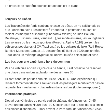
Le dress-code suggéré pour les équipages est le blanc.
Toujours de l’inédit
Les Traversées de Paris sont une chasse au trésor, on ne sait jamais ce
que l’on va trouver. Elles mettent à l’honneur le patrimoine roulant et
mêlent les marques disparues (Chenard & Walker, de Dion-Bouton,
Delahaye, Hispano Suiza, Panhard…), les modèles rares, les Youngtimers.
Les voitures ou les motos sportives (Porsche, Alpine A 110) croisent les
véhicules populaires (2 CV, Traction,..) ou les voitures de luxe (Roll-Royce,
Bentley, Mercedes, Jaguar…). Les années défilent de 1920 aux années
1990, dans un mélange atypique, tel un vrai musée éclectique et riche.
Les bus pour une expérience hors du commun
Pas de véhicule ancien ? Qu’à cela ne tienne, il est possible de réserver
une place dans un bus à plateforme des années 30.
Ils sont conduits par des chauffeurs de l’AMTUIR. Une expérience qui
laissera forcément de bons souvenirs et les passagers n’oublieront pas de
regarder les « réclames » placardées dans les bus (toute une époque !).
Informations pratiques
Départ des véhicules du parvis sud du château de Vincennes : 7h45
(ouverture du parvis 7H30) Bus : 10 € (inscription sur le site, dans la limite
des places disponibles – RDV devant le Parc floral de Vincennes) : 7h45,