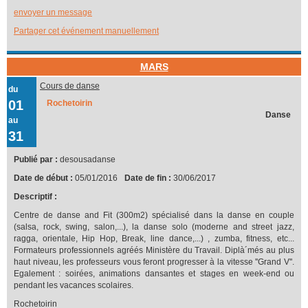
envoyer un message
Partager cet événement manuellement
MARS
Cours de danse
du
01
Rochetoirin
Danse
au
31
Publié par :
desousadanse
Date de début :
05/01/2016
Date de fin :
30/06/2017
Descriptif :
Centre de danse and Fit (300m2) spécialisé dans la danse en couple
(salsa, rock, swing, salon,...), la danse solo (moderne and street jazz,
ragga, orientale, Hip Hop, Break, line dance,...) , zumba, fitness, etc...
Formateurs professionnels agréés Ministère du Travail. Diplà´més au plus
haut niveau, les professeurs vous feront progresser à la vitesse ''Grand V''.
Egalement : soirées, animations dansantes et stages en week-end ou
pendant les vacances scolaires.
Rochetoirin