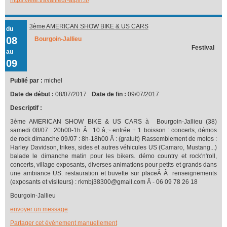
3ème AMERICAN SHOW BIKE & US CARS
du
08
Bourgoin-Jallieu
Festival
au
09
Publié par :
michel
Date de début :
08/07/2017
Date de fin :
09/07/2017
Descriptif :
3ème AMERICAN SHOW BIKE & US CARS à Bourgoin-Jallieu (38)
samedi 08/07 : 20h00-1h Â : 10 â‚¬ entrée + 1 boisson : concerts, démos
de rock dimanche 09/07 : 8h-18h00 Â : (gratuit) Rassemblement de motos :
Harley Davidson, trikes, sides et autres véhicules US (Camaro, Mustang...)
balade le dimanche matin pour les bikers. démo country et rock'n'roll,
concerts, village exposants, diverses animations pour petits et grands dans
une ambiance US. restauration et buvette sur placeÂ Â renseignements
(exposants et visiteurs) : rkmbj38300@gmail.com Â - 06 09 78 26 18
Bourgoin-Jallieu
envoyer un message
Partager cet événement manuellement