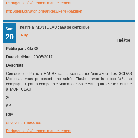
Partager cet événement manuellement
http://spirit.ouvaton.org/article3/l-effet-papillon
Théâtre à MONTCEAU : à§a se complique !
Sam
20
Ruy
Théâtre
Publié par :
Kiki 38
Date de début :
20/05/2017
Descriptif :
Comédie de Patricia HAUBE par la compagnie AnimaFour Les GODAS
Montceau vous proposent une soirée Théâtre avec la pièce "à§a se
complique !" par la compagnie AnimaFour Salle Annequin 26 rue Centrale
à MONTCEAU
20
8 €
Ruy
envoyer un message
Partager cet événement manuellement