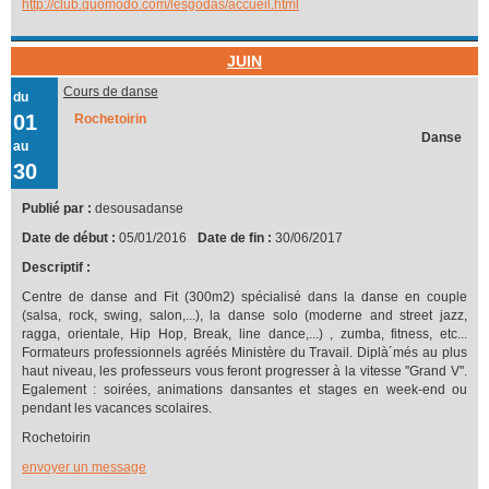
http://club.quomodo.com/lesgodas/accueil.html
JUIN
Cours de danse
du
01
Rochetoirin
Danse
au
30
Publié par :
desousadanse
Date de début :
05/01/2016
Date de fin :
30/06/2017
Descriptif :
Centre de danse and Fit (300m2) spécialisé dans la danse en couple
(salsa, rock, swing, salon,...), la danse solo (moderne and street jazz,
ragga, orientale, Hip Hop, Break, line dance,...) , zumba, fitness, etc...
Formateurs professionnels agréés Ministère du Travail. Diplà´més au plus
haut niveau, les professeurs vous feront progresser à la vitesse ''Grand V''.
Egalement : soirées, animations dansantes et stages en week-end ou
pendant les vacances scolaires.
Rochetoirin
envoyer un message