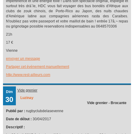
impertinence et une énergie folle ! Dans son spectacle original, espiègle et
surtout très drà´le, HDC vous fait voyager des bus bondés d'Afrique aux
clubs de zouk chinois, de Porto-Rico au Japon, des nuits chaudes
d'Amérique latine aux compagnies aériennes rasta des Caraibes.
N'oubliez pas votre passeport et votre maillot de bain ! entrée 17â‚¬ repas
ou grignotage possible reservations indispensables au 0648570306
21h
17 €
Vienne
envoyer un message
Partager cet événement manuellement
http://www.rest-ailleurs.com
Vide grenier
Dim
30
Luzinay
Vide grenier - Brocante
Publié par :
rugbyclubdelasevenne
Date de début :
30/04/2017
Descriptif :