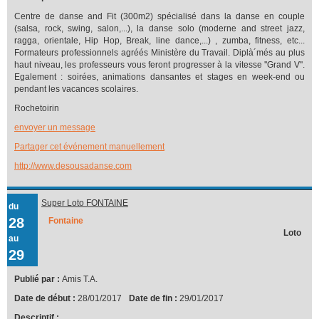
Centre de danse and Fit (300m2) spécialisé dans la danse en couple
(salsa, rock, swing, salon,...), la danse solo (moderne and street jazz,
ragga, orientale, Hip Hop, Break, line dance,...) , zumba, fitness, etc...
Formateurs professionnels agréés Ministère du Travail. Diplà´més au plus
haut niveau, les professeurs vous feront progresser à la vitesse ''Grand V''.
Egalement : soirées, animations dansantes et stages en week-end ou
pendant les vacances scolaires.
Rochetoirin
envoyer un message
Partager cet événement manuellement
http://www.desousadanse.com
Super Loto FONTAINE
du
28
Fontaine
Loto
au
29
Publié par :
Amis T.A.
Date de début :
28/01/2017
Date de fin :
29/01/2017
Descriptif :