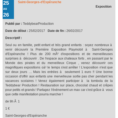
25
Saint-Georges-d'Espéranche
Teddybear Production !!!
Exposition
au
26
Publié par :
TeddybearProduction
Date de début :
25/02/2017
Date de fin :
26/02/2017
Descriptif :
Seul ou en famille, petit enfant et très grand enfants : soyez nombreux à
venir découvrir la Première Exposition Playmobil à Saint-Geroges
d'Espéranche ! Plus de 200 mÂ² d'expositions et de merveilleuses
surprises à découvrir . De l'espace aux chateaux forts , en passant par le
Monde des pirates et du merveilleux Cirque , venez découvrir ces
magnifiques expositions oà¹ le temps s'est arrêter ! L'exposition n'est que
sur deux jours .... Mais les entrées à seulement 1 euro !! Une bonne
occasion d'offrir aux enfants une mervelleuse sortie pas cher pendant les
vacances scolaires ! Venez également participer à la tombola de la
Teddybear Production ! Restauration sur place, chocolat chaud et crêpes
pour petits et grands ! Partagez l'événement un max car c'est grâce à vous
que cette manifestation pourra marcher !
de 9h Ã 1
1 €
Saint-Georges-d'Espéranche