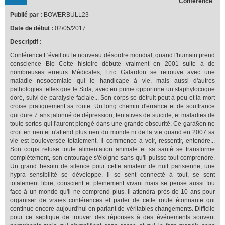
Conférence
Publié par :
BOWERBULL23
Date de début :
02/05/2017
Descriptif :
Conférence L'éveil ou le nouveau désordre mondial, quand l'humain prend
conscience Bio Cette histoire débute vraiment en 2001 suite à de
nombreuses erreurs Médicales, Eric Galardon se retrouve avec une
maladie nosocomiale qui le handicape à vie, mais aussi d'autres
pathologies telles que le Sida, avec en prime opportune un staphylocoque
doré, suivi de paralysie faciale... Son corps se détruit peut à peu et la mort
croise pratiquement sa route. Un long chemin d'errance et de souffrance
qui dure 7 ans jalonné de dépression, tentatives de suicide, et maladies de
toute sortes qui l'auront plongé dans une grande obscurité. Ce garà§on ne
croit en rien et n'attend plus rien du monde ni de la vie quand en 2007 sa
vie est bouleversée totalement. Il commence à voir, ressentir, entendre...
Son corps refuse toute alimentation animale et sa santé se transforme
complètement, son entourage s'éloigne sans qu'il puisse tout comprendre.
Un grand besoin de silence pour cette amateur de nuit parisienne, une
hypra sensibilité se développe. Il se sent connecté à tout, se sent
totalement libre, conscient et pleinement vivant mais se pense aussi fou
face à un monde qu'il ne comprend plus. Il attendra près de 10 ans pour
organiser de vraies conférences et parler de cette route étonnante qui
continue encore aujourd'hui en parlant de véritables changements. Difficile
pour ce septique de trouver des réponses à des événements souvent