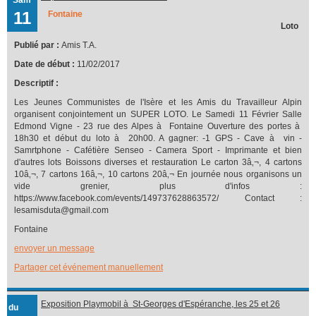
11
Fontaine
Loto
Publié par :
Amis T.A.
Date de début :
11/02/2017
Descriptif :
Les Jeunes Communistes de l'Isère et les Amis du Travailleur Alpin
organisent conjointement un SUPER LOTO. Le Samedi 11 Février Salle
Edmond Vigne - 23 rue des Alpes à Fontaine Ouverture des portes à
18h30 et début du loto à 20h00. A gagner: -1 GPS - Cave à vin -
Samrtphone - Cafétière Senseo - Camera Sport - Imprimante et bien
d'autres lots Boissons diverses et restauration Le carton 3â‚¬, 4 cartons
10â‚¬, 7 cartons 16â‚¬, 10 cartons 20â‚¬ En journée nous organisons un
vide grenier, plus d'infos :
https://www.facebook.com/events/149737628863572/ Contact :
lesamisduta@gmail.com
Fontaine
envoyer un message
Partager cet événement manuellement
Exposition Playmobil à St-Georges d'Espéranche, les 25 et 26
du
février 2017 organisée par l'association cinématographique, La