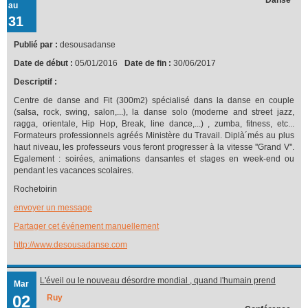
au
31
Publié par :
desousadanse
Date de début :
05/01/2016
Date de fin :
30/06/2017
Descriptif :
Centre de danse and Fit (300m2) spécialisé dans la danse en couple
(salsa, rock, swing, salon,...), la danse solo (moderne and street jazz,
ragga, orientale, Hip Hop, Break, line dance,...) , zumba, fitness, etc...
Formateurs professionnels agréés Ministère du Travail. Diplà´més au plus
haut niveau, les professeurs vous feront progresser à la vitesse ''Grand V''.
Egalement : soirées, animations dansantes et stages en week-end ou
pendant les vacances scolaires.
Rochetoirin
envoyer un message
Partager cet événement manuellement
http://www.desousadanse.com
L'éveil ou le nouveau désordre mondial , quand l'humain prend
Mar
conscience
02
Ruy