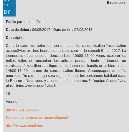
Exposition
au
07
Publié par :
acoeur2vies
Date de début :
06/05/2017
Date de fin :
07/05/2017
Descriptif :
Dans le cadre de notre journée annuelle de sensibilisation l'association
acoeur2vies est très heureuse de vous convier le samedi 6 mai 2017. La
journée se décompose en deux parties : 10h00-14h00 Venez explorer les
belles toiles et rencontrer les artistes pendant toute la journée un
vernissage/exposition artistique sur le thème du handicap et bien plus...
14h00-17h00 journée de sensibilisation thème :Accompagner un défis
pour tous Du covoiturage sera organisé pour les personnes habitant dans
le Rhà´ne . Nous vous y attendons très nombreux ! L'équipe Acoeur2vies
plus d'infos www.acoeur2vies.fr
10
Vienne
envoyer un message
Partager cet événement manuellement
http://www.acoeur2vies.fr