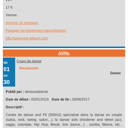
17 €
Vienne
envoyer un message
Partager cet événement manuellement
http://www.rest-ailleurs.com
AVRIL
Cours de danse
du
01
Rochetoirin
Danse
au
30
Publié par :
desousadanse
Date de début :
05/01/2016
Date de fin :
30/06/2017
Descriptif :
Centre de danse and Fit (300m2) spécialisé dans la danse en couple
(salsa, rock, swing, salon,...), la danse solo (moderne and street jazz,
ragga, orientale, Hip Hop, Break, line dance,...) , zumba, fitness, etc...