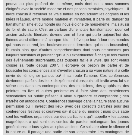
pourvu au plus profond de lui-même, mais dont nous nous sommes
éloignés avec la société moderne et nos prisons mentales, psychiques... Il
invite chacun à retrouver sa vraie nature en bousculant les dogmes et les
idées reà§ues, entre monde matériel et immatériel. Il parle du danger du
transhumanisme et du monde qui nous éloigne de nous-même, mais aussi
de foi et de sacré. C'est un partage d'une totale transformation pour cet
ancien activiste libertaire devenu zen et libre qui parle aujourd'hui des
thèmes aussi différents à chaque fois ... Il évoque tour à tour des mondes
qui nous entourent, les bouleversements terrestres qui nous bousculent,
l'humain ainsi que d'autres compréhensions dont nous ne sommes pas
toujours sensibles et pourtant qu'il a pu expérimenter à chaque fois travers
des événements surprenants, pas toujours facile à vivre, qui sont venus
croiser sa route depuis 2007. Il éprouve ce besoin de parler et de
bousculer les consciences afin d'éveiller chacun à sa vraie nature, il a cette
envie de témoigner partout oà¹ il sa route l'amène. Ces conférences
deviennent parfois des lieux d'expérimentations puisqu'il invite avec lui sur
scène des danseurs contemporains, des musiciens, des graphistes, des
peintres en live et autres performeurs à faire vivre des expériences
sensorielles au public présent. Il aime surprendre et comprendre ; rien
n'arrête cet autodidacte. Conférences sauvage dans la nature sans aucune
permission ou il investit des lieux avec des collectifs d'artistes pour des
conférences festives et créatives oà¹ il parle du monde ; mais plus sage
sont les veillées organisées par des particuliers qu'il appelle « les apéros
magnétiques » qui sont des cercles de paroles mélangeant les jeunes
générations de tous styles aux plus anciens. Ce solitaire aime le silence et
la nature ou il partage une partie de son temps entre Les montagnes de