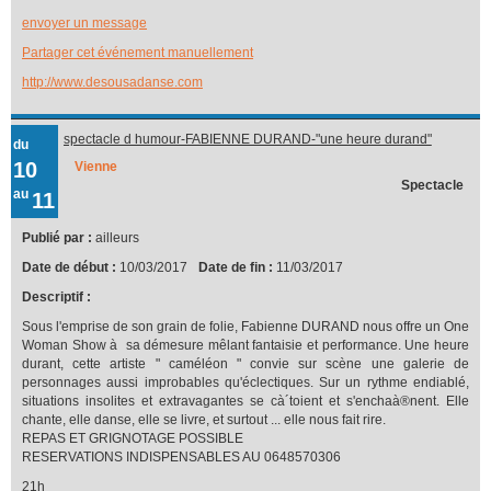
envoyer un message
Partager cet événement manuellement
http://www.desousadanse.com
spectacle d humour-FABIENNE DURAND-"une heure durand"
du
10
Vienne
Spectacle
au
11
Publié par :
ailleurs
Date de début :
10/03/2017
Date de fin :
11/03/2017
Descriptif :
Sous l'emprise de son grain de folie, Fabienne DURAND nous offre un One
Woman Show à sa démesure mêlant fantaisie et performance. Une heure
durant, cette artiste " caméléon " convie sur scène une galerie de
personnages aussi improbables qu'éclectiques. Sur un rythme endiablé,
situations insolites et extravagantes se cà´toient et s'enchaà®nent. Elle
chante, elle danse, elle se livre, et surtout ... elle nous fait rire.
REPAS ET GRIGNOTAGE POSSIBLE
RESERVATIONS INDISPENSABLES AU 0648570306
21h