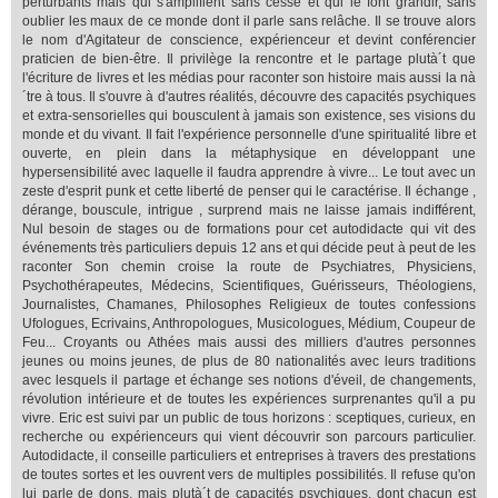
perturbants mais qui s'amplifient sans cesse et qui le font grandir, sans
oublier les maux de ce monde dont il parle sans relâche. Il se trouve alors
le nom d'Agitateur de conscience, expérienceur et devint conférencier
praticien de bien-être. Il privilège la rencontre et le partage plutà´t que
l'écriture de livres et les médias pour raconter son histoire mais aussi la nà
´tre à tous. Il s'ouvre à d'autres réalités, découvre des capacités psychiques
et extra-sensorielles qui bousculent à jamais son existence, ses visions du
monde et du vivant. Il fait l'expérience personnelle d'une spiritualité libre et
ouverte, en plein dans la métaphysique en développant une
hypersensibilité avec laquelle il faudra apprendre à vivre... Le tout avec un
zeste d'esprit punk et cette liberté de penser qui le caractérise. Il échange ,
dérange, bouscule, intrigue , surprend mais ne laisse jamais indifférent,
Nul besoin de stages ou de formations pour cet autodidacte qui vit des
événements très particuliers depuis 12 ans et qui décide peut à peut de les
raconter Son chemin croise la route de Psychiatres, Physiciens,
Psychothérapeutes, Médecins, Scientifiques, Guérisseurs, Théologiens,
Journalistes, Chamanes, Philosophes Religieux de toutes confessions
Ufologues, Ecrivains, Anthropologues, Musicologues, Médium, Coupeur de
Feu... Croyants ou Athées mais aussi des milliers d'autres personnes
jeunes ou moins jeunes, de plus de 80 nationalités avec leurs traditions
avec lesquels il partage et échange ses notions d'éveil, de changements,
révolution intérieure et de toutes les expériences surprenantes qu'il a pu
vivre. Eric est suivi par un public de tous horizons : sceptiques, curieux, en
recherche ou expérienceurs qui vient découvrir son parcours particulier.
Autodidacte, il conseille particuliers et entreprises à travers des prestations
de toutes sortes et les ouvrent vers de multiples possibilités. Il refuse qu'on
lui parle de dons, mais plutà´t de capacités psychiques, dont chacun est