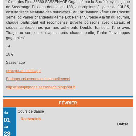
10 rue des Pies 38360 SASSENAGE Organisé par la Société mycologique
de Sassenage Prix des doublettes: 18â‚¬ Inscriptions à partir de 13H15,
ensuite tirage aléatoire des doublettes 1er Lot: Jambon 2ème Lot: Rosette
3ème lot: Panier chandeleur 4ème Lot: Panier Surprise A la fin du Tournoi,
chaque participant est récompensé Buvette boissons avec gâteaux et
crêpes confectionnés par nos adhérents Double Tombola: l'une avec
Tirage au sort, en 4 étapes après chaque partie, l'autre "enveloppes
gagnantes"
14
18 €
Sassenage
envoyer un message
Partager cet événement manuellement
http://champignons-sassenage.blogspot.fr
FÉVRIER
Cours de danse
du
01
Rochetoirin
Danse
au
28