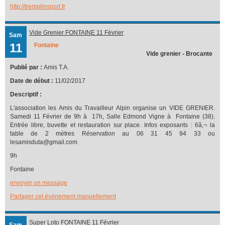
http://tremplinsport.fr
Vide Grenier FONTAINE 11 Février
Sam
11
Fontaine
Vide grenier - Brocante
Publié par :
Amis T.A.
Date de début :
11/02/2017
Descriptif :
L'association les Amis du Travailleur Alpin organise un VIDE GRENIER.
Samedi 11 Février de 9h à 17h, Salle Edmond Vigne à Fontaine (38).
Entrée libre, buvette et restauration sur place. Infos exposants : 6â‚¬ la
table de 2 mètres Réservation au 06 31 45 94 33 ou
lesamisduta@gmail.com
9h
Fontaine
envoyer un message
Partager cet événement manuellement
Super Loto FONTAINE 11 Février
Sam