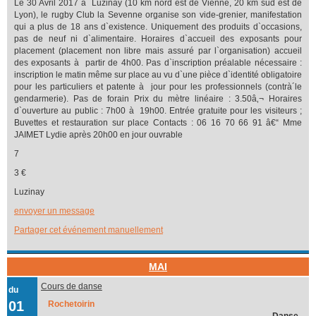
Le 30 Avril 2017 à Luzinay (10 km nord est de Vienne, 20 km sud est de
Lyon), le rugby Club la Sevenne organise son vide-grenier, manifestation
qui a plus de 18 ans d`existence. Uniquement des produits d`occasions,
pas de neuf ni d`alimentaire. Horaires d`accueil des exposants pour
placement (placement non libre mais assuré par l`organisation) accueil
des exposants à partir de 4h00. Pas d`inscription préalable nécessaire :
inscription le matin même sur place au vu d`une pièce d`identité obligatoire
pour les particuliers et patente à jour pour les professionnels (contrà´le
gendarmerie). Pas de forain Prix du mètre linéaire : 3.50â‚¬ Horaires
d`ouverture au public : 7h00 à 19h00. Entrée gratuite pour les visiteurs ;
Buvettes et restauration sur place Contacts : 06 16 70 66 91 â€“ Mme
JAIMET Lydie après 20h00 en jour ouvrable
7
3 €
Luzinay
envoyer un message
Partager cet événement manuellement
MAI
Cours de danse
du
01
Rochetoirin
Danse