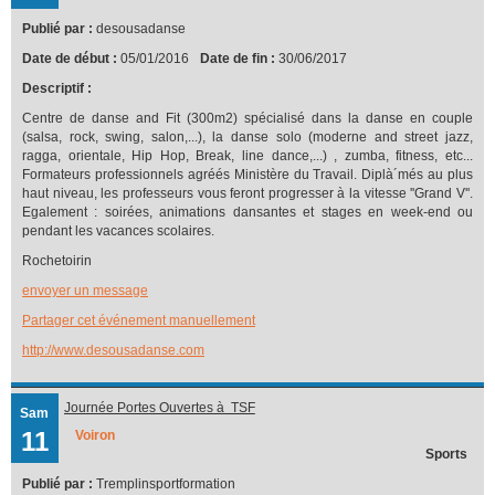
Publié par :
desousadanse
Date de début :
05/01/2016
Date de fin :
30/06/2017
Descriptif :
Centre de danse and Fit (300m2) spécialisé dans la danse en couple
(salsa, rock, swing, salon,...), la danse solo (moderne and street jazz,
ragga, orientale, Hip Hop, Break, line dance,...) , zumba, fitness, etc...
Formateurs professionnels agréés Ministère du Travail. Diplà´més au plus
haut niveau, les professeurs vous feront progresser à la vitesse ''Grand V''.
Egalement : soirées, animations dansantes et stages en week-end ou
pendant les vacances scolaires.
Rochetoirin
envoyer un message
Partager cet événement manuellement
http://www.desousadanse.com
Journée Portes Ouvertes à TSF
Sam
11
Voiron
Sports
Publié par :
Tremplinsportformation