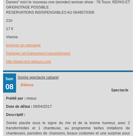
Dames" voici le nouveau one (wonder) woman show : 78 Tours. REPAS ET
GRIGNOTAGE POSSIBLE
RESERVATIONS INDISPENSABLES AU 0648570306
21h
17 €
Vienne
envoyer un message
Partager cet événement manuellement
http://www.rest-ailleurs.com
Soirée spectacle cabaret
Sam
08
Diémoz
Spectacle
Publié par :
miaus
Date de début :
08/04/2017
Descriptif :
Soirée placée sous le signe du rire et de la bonne humeur, avec 2
transformistes et 1 chanteuse, au programme belles imitations de
chanteuses, parodies de chansons, beaux costumes et une surprise pour