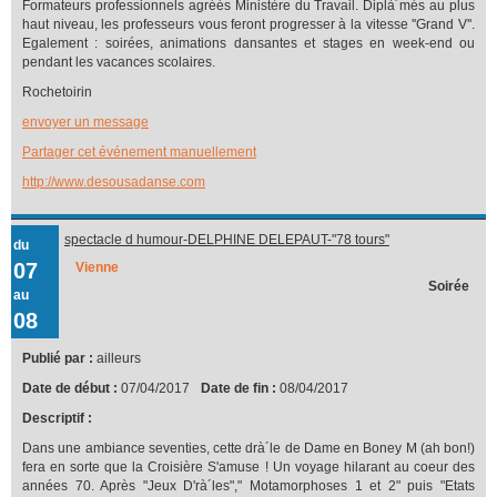
Formateurs professionnels agréés Ministère du Travail. Diplà´més au plus
haut niveau, les professeurs vous feront progresser à la vitesse ''Grand V''.
Egalement : soirées, animations dansantes et stages en week-end ou
pendant les vacances scolaires.
Rochetoirin
envoyer un message
Partager cet événement manuellement
http://www.desousadanse.com
spectacle d humour-DELPHINE DELEPAUT-"78 tours"
du
07
Vienne
Soirée
au
08
Publié par :
ailleurs
Date de début :
07/04/2017
Date de fin :
08/04/2017
Descriptif :
Dans une ambiance seventies, cette drà´le de Dame en Boney M (ah bon!)
fera en sorte que la Croisière S'amuse ! Un voyage hilarant au coeur des
années 70. Après "Jeux D'rà´les"," Motamorphoses 1 et 2" puis "Etats