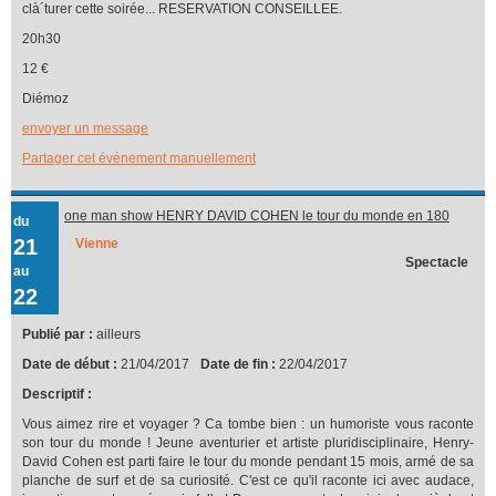
clà´turer cette soirée... RESERVATION CONSEILLEE.
20h30
12 €
Diémoz
envoyer un message
Partager cet événement manuellement
one man show HENRY DAVID COHEN le tour du monde en 180
du
vannes
21
Vienne
Spectacle
au
22
Publié par :
ailleurs
Date de début :
21/04/2017
Date de fin :
22/04/2017
Descriptif :
Vous aimez rire et voyager ? Ca tombe bien : un humoriste vous raconte
son tour du monde ! Jeune aventurier et artiste pluridisciplinaire, Henry-
David Cohen est parti faire le tour du monde pendant 15 mois, armé de sa
planche de surf et de sa curiosité. C'est ce qu'il raconte ici avec audace,