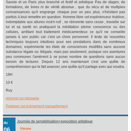
Savoie et un Paris plus branché et festif et artistique Pas de stages, de
formations, de livres ni de vérité absolue... que du vécu et de multiples
connaissances qu'il engrange chaque jour un peu plus, n'hésitant pas
parfois à tout remettre en question. Homme libre cet expérienceur trublion,
indomptable aux allures rock'n roll , se réinvente sans cesse , travaille sur
lui et sa santé en pratiquant la méditation pleine conscience ou des
cellules, arrêtant tout traitement médicamenteux ce qu'il ne conseille
jamais à son public car c'est un choix personnel. Il teste de nouvelles
techniques toujours intuitives pour ses prestations dans de nombreux
domaines, expérimente les états de consciences modifiés sans aucune
substance légale ou illégale, mais pas seulement, puisque ces aventures
peu communes l'amènent à se poser nombre de questions sans aucun
besoin de lectures. Depuis 12 ans maintenant c'est une quête de
compréhension qui le fait avancer, une quête qu'il partage avec qui voudra.
19H
10 €
Ruy
envoyer un message
Partager cet événement manuellement
Journée de sensibilisation+exposition artistique
du
06
Vienne