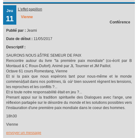
L'effet papillon
Jeu
11
Vienne
Conférence
Publié par :
Jeami
Date de début :
11/05/2017
Descriptif :
SAURONS NOUS àŠTRE SEMEUR DE PAIX
Rencontre autour du livre "la première paix mondiale" (co-écrit par B
Montaud & C Roux-Dufort). Animé par JL Tournier et JM Paillot.
Octave 61 cours Romestang, Vienne
Et si la paix que nous espérons tant pour nous-même et le monde
commenà§ait dans nos poitrines, là oà¹ bien souvent règnent les tensions,
les reproches et les conflits ?...
Et si toute notre responsabilité était en jeu ?...
Prenant appui sur la tradition spirituelle des Dialogues avec l'ange, une
réflexion partagée sur le désordre du monde et les solutions possibles vers
l'instauration d'une première paix mondiale dans le coeur des hommes.
18h30
Vienne
envoyer un message