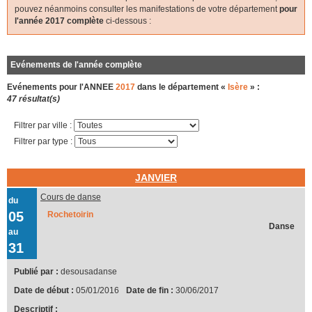
pouvez néanmoins consulter les manifestations de votre département
pour
l'année 2017 complète
ci-dessous :
Evénements de l'année complète
Evénements pour l'ANNEE
2017
dans le département «
Isère
» :
47 résultat(s)
Filtrer par ville :
Filtrer par type :
JANVIER
Cours de danse
du
05
Rochetoirin
Danse
au
31
Publié par :
desousadanse
Date de début :
05/01/2016
Date de fin :
30/06/2017
Descriptif :