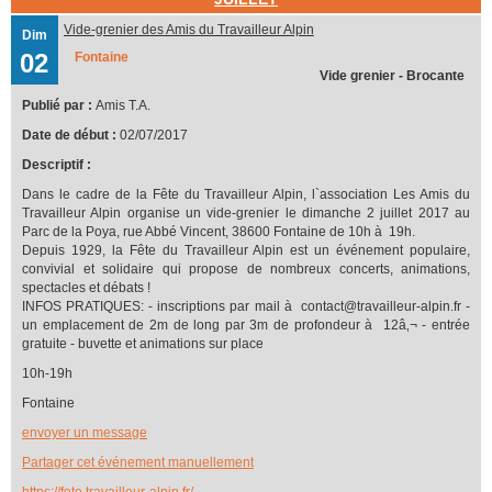
Vide-grenier des Amis du Travailleur Alpin
Dim
02
Fontaine
Vide grenier - Brocante
Publié par :
Amis T.A.
Date de début :
02/07/2017
Descriptif :
Dans le cadre de la Fête du Travailleur Alpin, l`association Les Amis du
Travailleur Alpin organise un vide-grenier le dimanche 2 juillet 2017 au
Parc de la Poya, rue Abbé Vincent, 38600 Fontaine de 10h à 19h.
Depuis 1929, la Fête du Travailleur Alpin est un événement populaire,
convivial et solidaire qui propose de nombreux concerts, animations,
spectacles et débats !
INFOS PRATIQUES: - inscriptions par mail à contact@travailleur-alpin.fr -
un emplacement de 2m de long par 3m de profondeur à 12â‚¬ - entrée
gratuite - buvette et animations sur place
10h-19h
Fontaine
envoyer un message
Partager cet événement manuellement
https://fete.travailleur-alpin.fr/