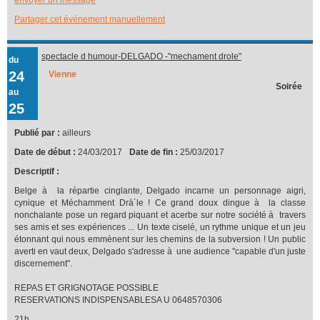
Partager cet événement manuellement
spectacle d humour-DELGADO -"mechament drole"
du
24
Vienne
Soirée
au
25
Publié par :
ailleurs
Date de début :
24/03/2017
Date de fin :
25/03/2017
Descriptif :
Belge à la répartie cinglante, Delgado incarne un personnage aigri,
cynique et Méchamment Drà´le ! Ce grand doux dingue à la classe
nonchalante pose un regard piquant et acerbe sur notre société à travers
ses amis et ses expériences ... Un texte ciselé, un rythme unique et un jeu
étonnant qui nous emmènent sur les chemins de la subversion ! Un public
averti en vaut deux, Delgado s'adresse à une audience "capable d'un juste
discernement".
REPAS ET GRIGNOTAGE POSSIBLE
RESERVATIONS INDISPENSABLESA U 0648570306
21h