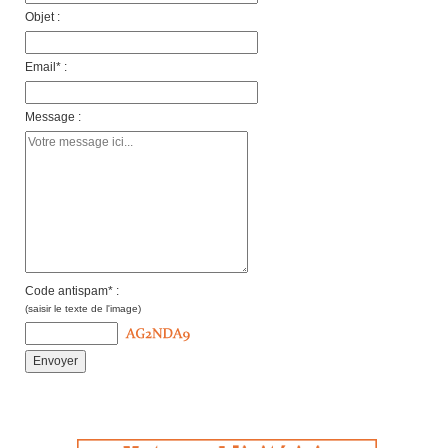
Objet :
Email* :
Message :
Code antispam* :
(saisir le texte de l'image)