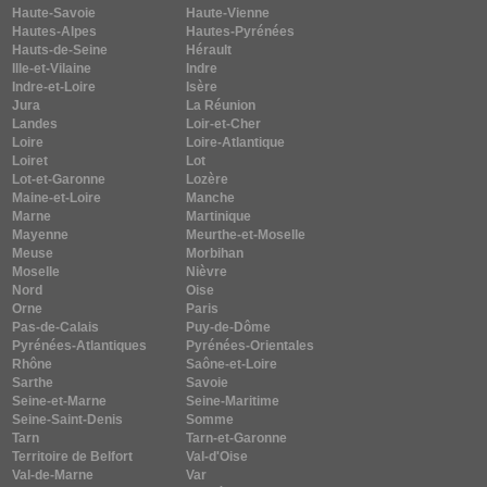
Haute-Savoie
Haute-Vienne
Hautes-Alpes
Hautes-Pyrénées
Hauts-de-Seine
Hérault
Ille-et-Vilaine
Indre
Indre-et-Loire
Isère
Jura
La Réunion
Landes
Loir-et-Cher
Loire
Loire-Atlantique
Loiret
Lot
Lot-et-Garonne
Lozère
Maine-et-Loire
Manche
Marne
Martinique
Mayenne
Meurthe-et-Moselle
Meuse
Morbihan
Moselle
Nièvre
Nord
Oise
Orne
Paris
Pas-de-Calais
Puy-de-Dôme
Pyrénées-Atlantiques
Pyrénées-Orientales
Rhône
Saône-et-Loire
Sarthe
Savoie
Seine-et-Marne
Seine-Maritime
Seine-Saint-Denis
Somme
Tarn
Tarn-et-Garonne
Territoire de Belfort
Val-d'Oise
Val-de-Marne
Var