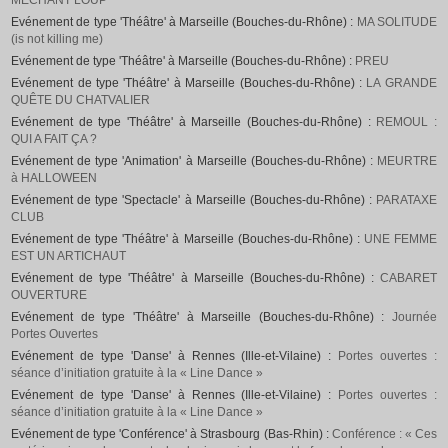
MECHANT LOUP
Evénement de type 'Théâtre' à Marseille (Bouches-du-Rhône) :
MA SOLITUDE
(is not killing me)
Evénement de type 'Théâtre' à Marseille (Bouches-du-Rhône) :
PREU
Evénement de type 'Théâtre' à Marseille (Bouches-du-Rhône) :
LA GRANDE
QUÊTE DU CHATVALIER
Evénement de type 'Théâtre' à Marseille (Bouches-du-Rhône) :
REMOUL :
QUI A FAIT ÇA ?
Evénement de type 'Animation' à Marseille (Bouches-du-Rhône) :
MEURTRE
à HALLOWEEN
Evénement de type 'Spectacle' à Marseille (Bouches-du-Rhône) :
PARATAXE
CLUB
Evénement de type 'Théâtre' à Marseille (Bouches-du-Rhône) :
UNE FEMME
EST UN ARTICHAUT
Evénement de type 'Théâtre' à Marseille (Bouches-du-Rhône) :
CABARET
OUVERTURE
Evénement de type 'Théâtre' à Marseille (Bouches-du-Rhône) :
Journée
Portes Ouvertes
Evénement de type 'Danse' à Rennes (Ille-et-Vilaine) :
Portes ouvertes :
séance d’initiation gratuite à la « Line Dance »
Evénement de type 'Danse' à Rennes (Ille-et-Vilaine) :
Portes ouvertes :
séance d’initiation gratuite à la « Line Dance »
Evénement de type 'Conférence' à Strasbourg (Bas-Rhin) :
Conférence : « Ces