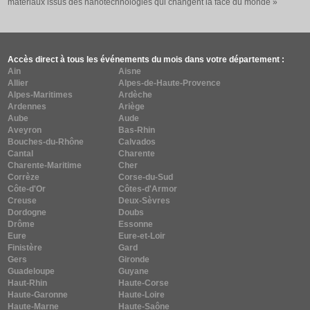
matériaux issus des nanotechnologies qui changent la face du monde »
Accès direct à tous les événements du mois dans votre département :
Ain
Aisne
Allier
Alpes-de-Haute-Provence
Alpes-Maritimes
Ardèche
Ardennes
Ariège
Aube
Aude
Aveyron
Bas-Rhin
Bouches-du-Rhône
Calvados
Cantal
Charente
Charente-Maritime
Cher
Corrèze
Corse-du-Sud
Côte-d'Or
Côtes-d'Armor
Creuse
Deux-Sèvres
Dordogne
Doubs
Drôme
Essonne
Eure
Eure-et-Loir
Finistère
Gard
Gers
Gironde
Guadeloupe
Guyane
Haut-Rhin
Haute-Corse
Haute-Garonne
Haute-Loire
Haute-Marne
Haute-Saône