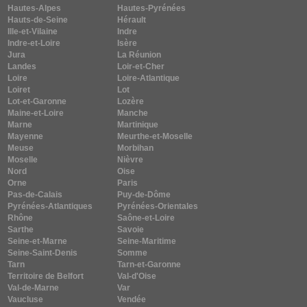
Hautes-Alpes
Hautes-Pyrénées
Hauts-de-Seine
Hérault
Ille-et-Vilaine
Indre
Indre-et-Loire
Isère
Jura
La Réunion
Landes
Loir-et-Cher
Loire
Loire-Atlantique
Loiret
Lot
Lot-et-Garonne
Lozère
Maine-et-Loire
Manche
Marne
Martinique
Mayenne
Meurthe-et-Moselle
Meuse
Morbihan
Moselle
Nièvre
Nord
Oise
Orne
Paris
Pas-de-Calais
Puy-de-Dôme
Pyrénées-Atlantiques
Pyrénées-Orientales
Rhône
Saône-et-Loire
Sarthe
Savoie
Seine-et-Marne
Seine-Maritime
Seine-Saint-Denis
Somme
Tarn
Tarn-et-Garonne
Territoire de Belfort
Val-d'Oise
Val-de-Marne
Var
Vaucluse
Vendée