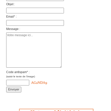
Objet :
Email* :
Message :
Code antispam* :
(saisir le texte de l'image)