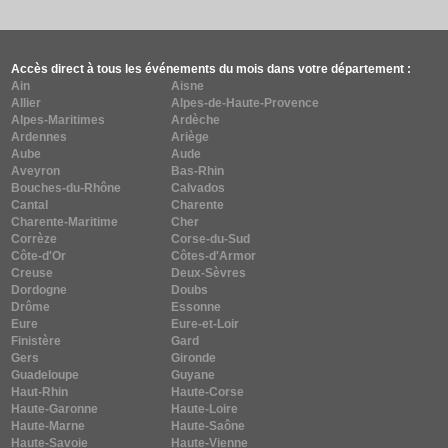
Accès direct à tous les événements du mois dans votre département :
Ain
Aisne
Allier
Alpes-de-Haute-Provence
Alpes-Maritimes
Ardèche
Ardennes
Ariège
Aube
Aude
Aveyron
Bas-Rhin
Bouches-du-Rhône
Calvados
Cantal
Charente
Charente-Maritime
Cher
Corrèze
Corse-du-Sud
Côte-d'Or
Côtes-d'Armor
Creuse
Deux-Sèvres
Dordogne
Doubs
Drôme
Essonne
Eure
Eure-et-Loir
Finistère
Gard
Gers
Gironde
Guadeloupe
Guyane
Haut-Rhin
Haute-Corse
Haute-Garonne
Haute-Loire
Haute-Marne
Haute-Saône
Haute-Savoie
Haute-Vienne