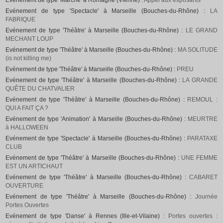
Evénement de type 'Marché' à Romagne (Vienne) :
Appel aux exposants
Evénement de type 'Spectacle' à Marseille (Bouches-du-Rhône) :
LA
FABRIQUE
Evénement de type 'Théâtre' à Marseille (Bouches-du-Rhône) :
LE GRAND
MECHANT LOUP
Evénement de type 'Théâtre' à Marseille (Bouches-du-Rhône) :
MA SOLITUDE
(is not killing me)
Evénement de type 'Théâtre' à Marseille (Bouches-du-Rhône) :
PREU
Evénement de type 'Théâtre' à Marseille (Bouches-du-Rhône) :
LA GRANDE
QUÊTE DU CHATVALIER
Evénement de type 'Théâtre' à Marseille (Bouches-du-Rhône) :
REMOUL :
QUI A FAIT ÇA ?
Evénement de type 'Animation' à Marseille (Bouches-du-Rhône) :
MEURTRE
à HALLOWEEN
Evénement de type 'Spectacle' à Marseille (Bouches-du-Rhône) :
PARATAXE
CLUB
Evénement de type 'Théâtre' à Marseille (Bouches-du-Rhône) :
UNE FEMME
EST UN ARTICHAUT
Evénement de type 'Théâtre' à Marseille (Bouches-du-Rhône) :
CABARET
OUVERTURE
Evénement de type 'Théâtre' à Marseille (Bouches-du-Rhône) :
Journée
Portes Ouvertes
Evénement de type 'Danse' à Rennes (Ille-et-Vilaine) :
Portes ouvertes :