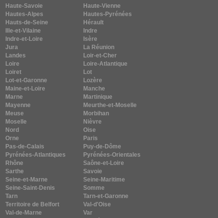
Haute-Savoie
Haute-Vienne
Hautes-Alpes
Hautes-Pyrénées
Hauts-de-Seine
Hérault
Ille-et-Vilaine
Indre
Indre-et-Loire
Isère
Jura
La Réunion
Landes
Loir-et-Cher
Loire
Loire-Atlantique
Loiret
Lot
Lot-et-Garonne
Lozère
Maine-et-Loire
Manche
Marne
Martinique
Mayenne
Meurthe-et-Moselle
Meuse
Morbihan
Moselle
Nièvre
Nord
Oise
Orne
Paris
Pas-de-Calais
Puy-de-Dôme
Pyrénées-Atlantiques
Pyrénées-Orientales
Rhône
Saône-et-Loire
Sarthe
Savoie
Seine-et-Marne
Seine-Maritime
Seine-Saint-Denis
Somme
Tarn
Tarn-et-Garonne
Territoire de Belfort
Val-d'Oise
Val-de-Marne
Var