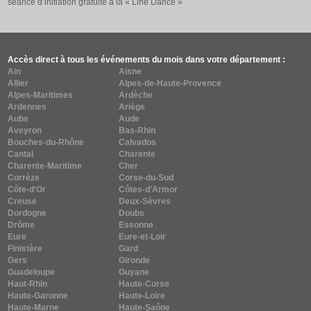
séance d’initiation gratuite à la « Line Dance »
Accès direct à tous les événements du mois dans votre département :
Ain
Aisne
Allier
Alpes-de-Haute-Provence
Alpes-Maritimes
Ardèche
Ardennes
Ariège
Aube
Aude
Aveyron
Bas-Rhin
Bouches-du-Rhône
Calvados
Cantal
Charente
Charente-Maritime
Cher
Corrèze
Corse-du-Sud
Côte-d'Or
Côtes-d'Armor
Creuse
Deux-Sèvres
Dordogne
Doubs
Drôme
Essonne
Eure
Eure-et-Loir
Finistère
Gard
Gers
Gironde
Guadeloupe
Guyane
Haut-Rhin
Haute-Corse
Haute-Garonne
Haute-Loire
Haute-Marne
Haute-Saône