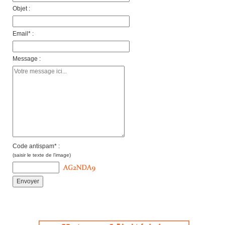
Objet :
Email* :
Message :
Code antispam* :
(saisir le texte de l'image)