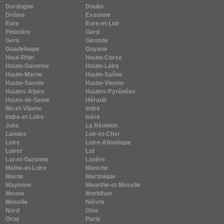
Dordogne
Doubs
Drôme
Essonne
Eure
Eure-et-Loir
Finistère
Gard
Gers
Gironde
Guadeloupe
Guyane
Haut-Rhin
Haute-Corse
Haute-Garonne
Haute-Loire
Haute-Marne
Haute-Saône
Haute-Savoie
Haute-Vienne
Hautes-Alpes
Hautes-Pyrénées
Hauts-de-Seine
Hérault
Ille-et-Vilaine
Indre
Indre-et-Loire
Isère
Jura
La Réunion
Landes
Loir-et-Cher
Loire
Loire-Atlantique
Loiret
Lot
Lot-et-Garonne
Lozère
Maine-et-Loire
Manche
Marne
Martinique
Mayenne
Meurthe-et-Moselle
Meuse
Morbihan
Moselle
Nièvre
Nord
Oise
Orne
Paris