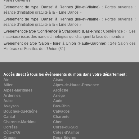
Portes Ouvertes
Evénement de type 'Danse' à Rennes (Ille-et-Vilaine) :
Portes ouvertes :
séance d’initiation gratuite à la « Line Dance »
Evénement de type 'Danse' à Rennes (Ille-et-Vilaine) :
Portes ouvertes :
séance d’initiation gratuite à la « Line Dance »
Evénement de type 'Conférence' à Strasbourg (Bas-Rhin) :
Conférence : « Ces
matériaux issus des nanotechnologies qui changent la face du monde »
Evénement de type 'Salon - foire' à Union (Haute-Garonne) :
24e Salon des
Minéraux et Fossiles de L'Union (31)
Accès direct à tous les événements du mois dans votre département :
Ain
Aisne
Allier
Alpes-de-Haute-Provence
Alpes-Maritimes
Ardèche
Ardennes
Ariège
Aube
Aude
Aveyron
Bas-Rhin
Bouches-du-Rhône
Calvados
Cantal
Charente
Charente-Maritime
Cher
Corrèze
Corse-du-Sud
Côte-d'Or
Côtes-d'Armor
Creuse
Deux-Sèvres