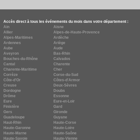
Accès direct à tous les événements du mois dans votre département :
Ain
Aisne
Allier
Alpes-de-Haute-Provence
Alpes-Maritimes
Ardèche
Ardennes
Ariège
Aube
Aude
Aveyron
Bas-Rhin
Bouches-du-Rhône
Calvados
Cantal
Charente
Charente-Maritime
Cher
Corrèze
Corse-du-Sud
Côte-d'Or
Côtes-d'Armor
Creuse
Deux-Sèvres
Dordogne
Doubs
Drôme
Essonne
Eure
Eure-et-Loir
Finistère
Gard
Gers
Gironde
Guadeloupe
Guyane
Haut-Rhin
Haute-Corse
Haute-Garonne
Haute-Loire
Haute-Marne
Haute-Saône
Haute-Savoie
Haute-Vienne