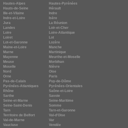
Hautes-Alpes
Hautes-Pyrénées
Hauts-de-Seine
Hérault
Ille-et-Vilaine
Indre
Indre-et-Loire
Isère
Jura
La Réunion
Landes
Loir-et-Cher
Loire
Loire-Atlantique
Loiret
Lot
Lot-et-Garonne
Lozère
Maine-et-Loire
Manche
Marne
Martinique
Mayenne
Meurthe-et-Moselle
Meuse
Morbihan
Moselle
Nièvre
Nord
Oise
Orne
Paris
Pas-de-Calais
Puy-de-Dôme
Pyrénées-Atlantiques
Pyrénées-Orientales
Rhône
Saône-et-Loire
Sarthe
Savoie
Seine-et-Marne
Seine-Maritime
Seine-Saint-Denis
Somme
Tarn
Tarn-et-Garonne
Territoire de Belfort
Val-d'Oise
Val-de-Marne
Var
Vaucluse
Vendée