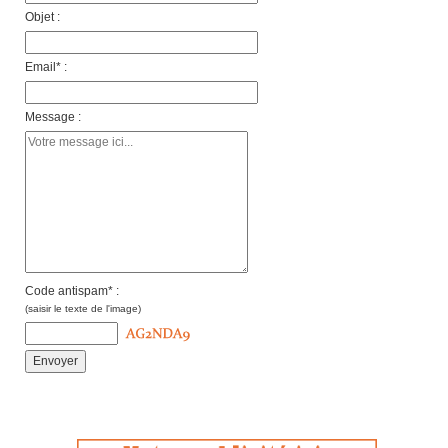
Objet :
Email* :
Message :
Code antispam* :
(saisir le texte de l'image)