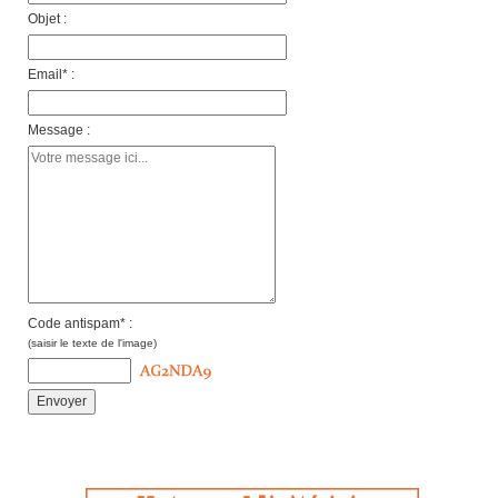
Objet :
Email* :
Message :
Code antispam* :
(saisir le texte de l'image)