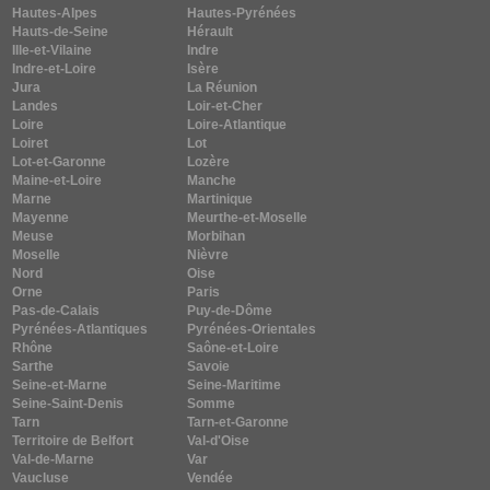
Hautes-Alpes
Hautes-Pyrénées
Hauts-de-Seine
Hérault
Ille-et-Vilaine
Indre
Indre-et-Loire
Isère
Jura
La Réunion
Landes
Loir-et-Cher
Loire
Loire-Atlantique
Loiret
Lot
Lot-et-Garonne
Lozère
Maine-et-Loire
Manche
Marne
Martinique
Mayenne
Meurthe-et-Moselle
Meuse
Morbihan
Moselle
Nièvre
Nord
Oise
Orne
Paris
Pas-de-Calais
Puy-de-Dôme
Pyrénées-Atlantiques
Pyrénées-Orientales
Rhône
Saône-et-Loire
Sarthe
Savoie
Seine-et-Marne
Seine-Maritime
Seine-Saint-Denis
Somme
Tarn
Tarn-et-Garonne
Territoire de Belfort
Val-d'Oise
Val-de-Marne
Var
Vaucluse
Vendée