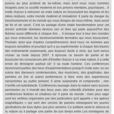
pourvu au plus profond de lui-même, mais dont nous nous sommes
éloignés avec la société moderne et nos prisons mentales, psychiques... Il
invite chacun à retrouver sa vraie nature en bousculant les dogmes et les
idées reà§ues, entre monde matériel et immatériel. Il parle du danger du
transhumanisme et du monde qui nous éloigne de nous-même, mais aussi
de foi et de sacré. C'est un partage d'une totale transformation pour cet
ancien activiste libertaire devenu zen et libre qui parle aujourd'hui des
thèmes aussi différents à chaque fois ... Il évoque tour à tour des mondes
qui nous entourent, les bouleversements terrestres qui nous bousculent,
l'humain ainsi que d'autres compréhensions dont nous ne sommes pas
toujours sensibles et pourtant qu'il a pu expérimenter à chaque fois travers
des événements surprenants, pas toujours facile à vivre, qui sont venus
croiser sa route depuis 2007. Il éprouve ce besoin de parler et de
bousculer les consciences afin d'éveiller chacun à sa vraie nature, il a cette
envie de témoigner partout oà¹ il sa route l'amène. Ces conférences
deviennent parfois des lieux d'expérimentations puisqu'il invite avec lui sur
scène des danseurs contemporains, des musiciens, des graphistes, des
peintres en live et autres performeurs à faire vivre des expériences
sensorielles au public présent. Il aime surprendre et comprendre ; rien
n'arrête cet autodidacte. Conférences sauvage dans la nature sans aucune
permission ou il investit des lieux avec des collectifs d'artistes pour des
conférences festives et créatives oà¹ il parle du monde ; mais plus sage
sont les veillées organisées par des particuliers qu'il appelle « les apéros
magnétiques » qui sont des cercles de paroles mélangeant les jeunes
générations de tous styles aux plus anciens. Ce solitaire aime le silence et
la nature ou il partage une partie de son temps entre Les montagnes de