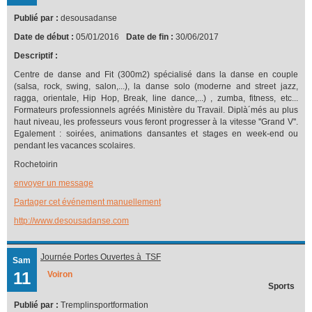
Publié par :
desousadanse
Date de début :
05/01/2016
Date de fin :
30/06/2017
Descriptif :
Centre de danse and Fit (300m2) spécialisé dans la danse en couple
(salsa, rock, swing, salon,...), la danse solo (moderne and street jazz,
ragga, orientale, Hip Hop, Break, line dance,...) , zumba, fitness, etc...
Formateurs professionnels agréés Ministère du Travail. Diplà´més au plus
haut niveau, les professeurs vous feront progresser à la vitesse ''Grand V''.
Egalement : soirées, animations dansantes et stages en week-end ou
pendant les vacances scolaires.
Rochetoirin
envoyer un message
Partager cet événement manuellement
http://www.desousadanse.com
Journée Portes Ouvertes à TSF
Sam
11
Voiron
Sports
Publié par :
Tremplinsportformation