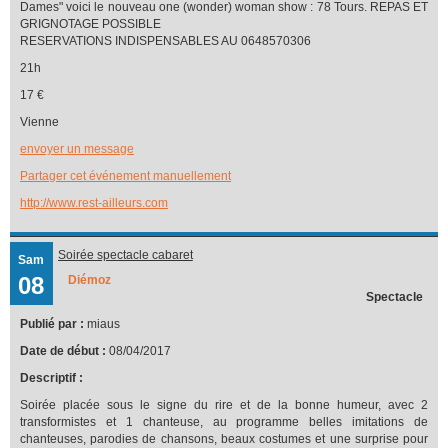
Dames" voici le nouveau one (wonder) woman show : 78 Tours. REPAS ET
GRIGNOTAGE POSSIBLE
RESERVATIONS INDISPENSABLES AU 0648570306
21h
17 €
Vienne
envoyer un message
Partager cet événement manuellement
http://www.rest-ailleurs.com
Soirée spectacle cabaret
Sam
08
Diémoz
Spectacle
Publié par :
miaus
Date de début :
08/04/2017
Descriptif :
Soirée placée sous le signe du rire et de la bonne humeur, avec 2
transformistes et 1 chanteuse, au programme belles imitations de
chanteuses, parodies de chansons, beaux costumes et une surprise pour