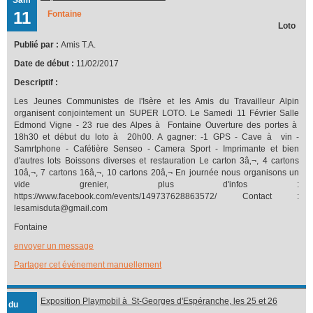
11
Fontaine
Loto
Publié par :
Amis T.A.
Date de début :
11/02/2017
Descriptif :
Les Jeunes Communistes de l'Isère et les Amis du Travailleur Alpin
organisent conjointement un SUPER LOTO. Le Samedi 11 Février Salle
Edmond Vigne - 23 rue des Alpes à Fontaine Ouverture des portes à
18h30 et début du loto à 20h00. A gagner: -1 GPS - Cave à vin -
Samrtphone - Cafétière Senseo - Camera Sport - Imprimante et bien
d'autres lots Boissons diverses et restauration Le carton 3â‚¬, 4 cartons
10â‚¬, 7 cartons 16â‚¬, 10 cartons 20â‚¬ En journée nous organisons un
vide grenier, plus d'infos :
https://www.facebook.com/events/149737628863572/ Contact :
lesamisduta@gmail.com
Fontaine
envoyer un message
Partager cet événement manuellement
Exposition Playmobil à St-Georges d'Espéranche, les 25 et 26
du
février 2017 organisée par l'association cinématographique, La