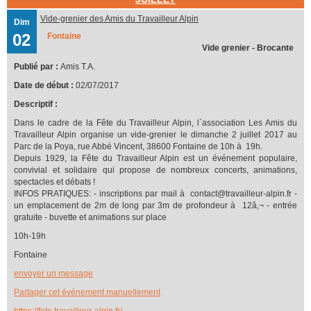
Vide-grenier des Amis du Travailleur Alpin
Dim
02
Fontaine
Vide grenier - Brocante
Publié par :
Amis T.A.
Date de début :
02/07/2017
Descriptif :
Dans le cadre de la Fête du Travailleur Alpin, l`association Les Amis du
Travailleur Alpin organise un vide-grenier le dimanche 2 juillet 2017 au
Parc de la Poya, rue Abbé Vincent, 38600 Fontaine de 10h à 19h.
Depuis 1929, la Fête du Travailleur Alpin est un événement populaire,
convivial et solidaire qui propose de nombreux concerts, animations,
spectacles et débats !
INFOS PRATIQUES: - inscriptions par mail à contact@travailleur-alpin.fr -
un emplacement de 2m de long par 3m de profondeur à 12â‚¬ - entrée
gratuite - buvette et animations sur place
10h-19h
Fontaine
envoyer un message
Partager cet événement manuellement
https://fete.travailleur-alpin.fr/