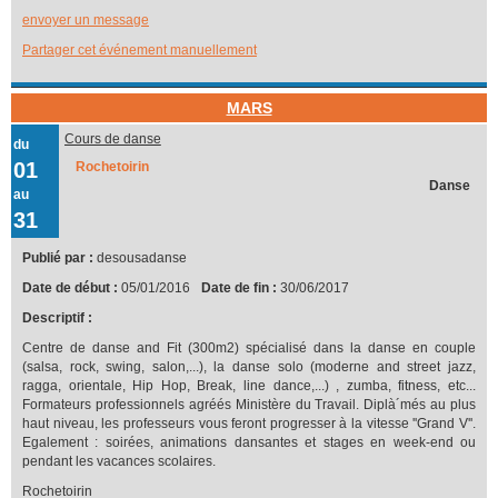
envoyer un message
Partager cet événement manuellement
MARS
Cours de danse
du
01
Rochetoirin
Danse
au
31
Publié par :
desousadanse
Date de début :
05/01/2016
Date de fin :
30/06/2017
Descriptif :
Centre de danse and Fit (300m2) spécialisé dans la danse en couple
(salsa, rock, swing, salon,...), la danse solo (moderne and street jazz,
ragga, orientale, Hip Hop, Break, line dance,...) , zumba, fitness, etc...
Formateurs professionnels agréés Ministère du Travail. Diplà´més au plus
haut niveau, les professeurs vous feront progresser à la vitesse ''Grand V''.
Egalement : soirées, animations dansantes et stages en week-end ou
pendant les vacances scolaires.
Rochetoirin