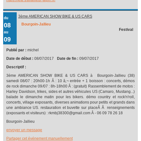
3ème AMERICAN SHOW BIKE & US CARS
du
08
Bourgoin-Jallieu
Festival
au
09
Publié par :
michel
Date de début :
08/07/2017
Date de fin :
09/07/2017
Descriptif :
3ème AMERICAN SHOW BIKE & US CARS à Bourgoin-Jallieu (38)
samedi 08/07 : 20h00-1h Â : 10 â‚¬ entrée + 1 boisson : concerts, démos
de rock dimanche 09/07 : 8h-18h00 Â : (gratuit) Rassemblement de motos :
Harley Davidson, trikes, sides et autres véhicules US (Camaro, Mustang...)
balade le dimanche matin pour les bikers. démo country et rock'n'roll,
concerts, village exposants, diverses animations pour petits et grands dans
une ambiance US. restauration et buvette sur placeÂ Â renseignements
(exposants et visiteurs) : rkmbj38300@gmail.com Â - 06 09 78 26 18
Bourgoin-Jallieu
envoyer un message
Partager cet événement manuellement