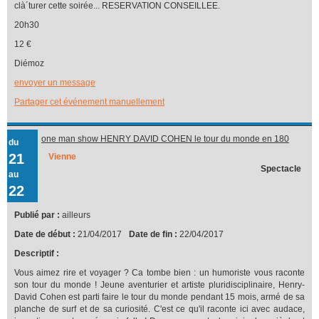
clà´turer cette soirée... RESERVATION CONSEILLEE.
20h30
12 €
Diémoz
envoyer un message
Partager cet événement manuellement
one man show HENRY DAVID COHEN le tour du monde en 180
du
vannes
21
Vienne
Spectacle
au
22
Publié par :
ailleurs
Date de début :
21/04/2017
Date de fin :
22/04/2017
Descriptif :
Vous aimez rire et voyager ? Ca tombe bien : un humoriste vous raconte
son tour du monde ! Jeune aventurier et artiste pluridisciplinaire, Henry-
David Cohen est parti faire le tour du monde pendant 15 mois, armé de sa
planche de surf et de sa curiosité. C'est ce qu'il raconte ici avec audace,