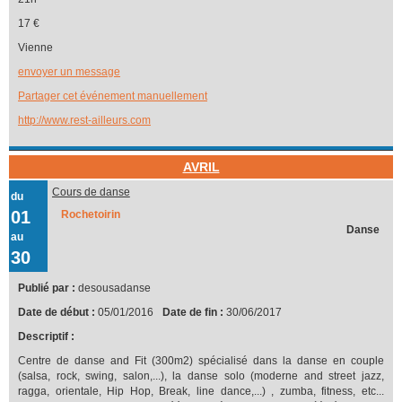
17 €
Vienne
envoyer un message
Partager cet événement manuellement
http://www.rest-ailleurs.com
AVRIL
Cours de danse
du
01
Rochetoirin
Danse
au
30
Publié par :
desousadanse
Date de début :
05/01/2016
Date de fin :
30/06/2017
Descriptif :
Centre de danse and Fit (300m2) spécialisé dans la danse en couple
(salsa, rock, swing, salon,...), la danse solo (moderne and street jazz,
ragga, orientale, Hip Hop, Break, line dance,...) , zumba, fitness, etc...