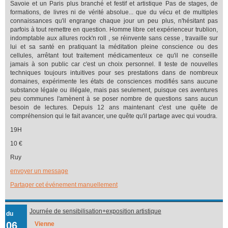
Savoie et un Paris plus branché et festif et artistique Pas de stages, de
formations, de livres ni de vérité absolue... que du vécu et de multiples
connaissances qu'il engrange chaque jour un peu plus, n'hésitant pas
parfois à tout remettre en question. Homme libre cet expérienceur trublion,
indomptable aux allures rock'n roll , se réinvente sans cesse , travaille sur
lui et sa santé en pratiquant la méditation pleine conscience ou des
cellules, arrêtant tout traitement médicamenteux ce qu'il ne conseille
jamais à son public car c'est un choix personnel. Il teste de nouvelles
techniques toujours intuitives pour ses prestations dans de nombreux
domaines, expérimente les états de consciences modifiés sans aucune
substance légale ou illégale, mais pas seulement, puisque ces aventures
peu communes l'amènent à se poser nombre de questions sans aucun
besoin de lectures. Depuis 12 ans maintenant c'est une quête de
compréhension qui le fait avancer, une quête qu'il partage avec qui voudra.
19H
10 €
Ruy
envoyer un message
Partager cet événement manuellement
Journée de sensibilisation+exposition artistique
du
06
Vienne