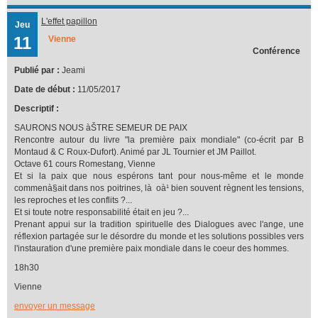
L'effet papillon
Jeu
11
Vienne
Conférence
Publié par :
Jeami
Date de début :
11/05/2017
Descriptif :
SAURONS NOUS àŠTRE SEMEUR DE PAIX
Rencontre autour du livre "la première paix mondiale" (co-écrit par B
Montaud & C Roux-Dufort). Animé par JL Tournier et JM Paillot.
Octave 61 cours Romestang, Vienne
Et si la paix que nous espérons tant pour nous-même et le monde
commenà§ait dans nos poitrines, là oà¹ bien souvent règnent les tensions,
les reproches et les conflits ?...
Et si toute notre responsabilité était en jeu ?...
Prenant appui sur la tradition spirituelle des Dialogues avec l'ange, une
réflexion partagée sur le désordre du monde et les solutions possibles vers
l'instauration d'une première paix mondiale dans le coeur des hommes.
18h30
Vienne
envoyer un message