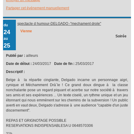
Partager cet événement manuellement
spectacle d humour-DELGADO -"mechament drole"
du
24
Vienne
Soirée
au
25
Publié par :
ailleurs
Date de début :
24/03/2017
Date de fin :
25/03/2017
Descriptif :
Belge à la répartie cinglante, Delgado incarne un personnage aigri,
cynique et Méchamment Drà´le ! Ce grand doux dingue à la classe
nonchalante pose un regard piquant et acerbe sur notre société à travers
ses amis et ses expériences ... Un texte ciselé, un rythme unique et un jeu
étonnant qui nous emmènent sur les chemins de la subversion ! Un public
averti en vaut deux, Delgado s'adresse à une audience "capable d'un juste
discernement".
REPAS ET GRIGNOTAGE POSSIBLE
RESERVATIONS INDISPENSABLESA U 0648570306
21h