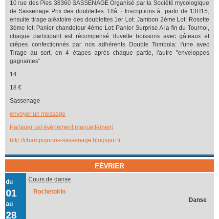
10 rue des Pies 38360 SASSENAGE Organisé par la Société mycologique
de Sassenage Prix des doublettes: 18â‚¬ Inscriptions à partir de 13H15,
ensuite tirage aléatoire des doublettes 1er Lot: Jambon 2ème Lot: Rosette
3ème lot: Panier chandeleur 4ème Lot: Panier Surprise A la fin du Tournoi,
chaque participant est récompensé Buvette boissons avec gâteaux et
crêpes confectionnés par nos adhérents Double Tombola: l'une avec
Tirage au sort, en 4 étapes après chaque partie, l'autre "enveloppes
gagnantes"
14
18 €
Sassenage
envoyer un message
Partager cet événement manuellement
http://champignons-sassenage.blogspot.fr
FÉVRIER
Cours de danse
du
01
Rochetoirin
Danse
au
28