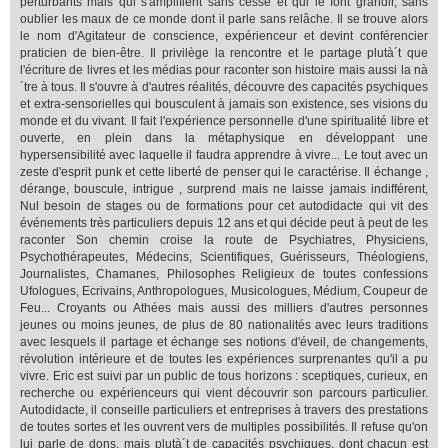
perturbants mais qui s'amplifient sans cesse et qui le font grandir, sans
oublier les maux de ce monde dont il parle sans relâche. Il se trouve alors
le nom d'Agitateur de conscience, expérienceur et devint conférencier
praticien de bien-être. Il privilège la rencontre et le partage plutà´t que
l'écriture de livres et les médias pour raconter son histoire mais aussi la nà
´tre à tous. Il s'ouvre à d'autres réalités, découvre des capacités psychiques
et extra-sensorielles qui bousculent à jamais son existence, ses visions du
monde et du vivant. Il fait l'expérience personnelle d'une spiritualité libre et
ouverte, en plein dans la métaphysique en développant une
hypersensibilité avec laquelle il faudra apprendre à vivre... Le tout avec un
zeste d'esprit punk et cette liberté de penser qui le caractérise. Il échange ,
dérange, bouscule, intrigue , surprend mais ne laisse jamais indifférent,
Nul besoin de stages ou de formations pour cet autodidacte qui vit des
événements très particuliers depuis 12 ans et qui décide peut à peut de les
raconter Son chemin croise la route de Psychiatres, Physiciens,
Psychothérapeutes, Médecins, Scientifiques, Guérisseurs, Théologiens,
Journalistes, Chamanes, Philosophes Religieux de toutes confessions
Ufologues, Ecrivains, Anthropologues, Musicologues, Médium, Coupeur de
Feu... Croyants ou Athées mais aussi des milliers d'autres personnes
jeunes ou moins jeunes, de plus de 80 nationalités avec leurs traditions
avec lesquels il partage et échange ses notions d'éveil, de changements,
révolution intérieure et de toutes les expériences surprenantes qu'il a pu
vivre. Eric est suivi par un public de tous horizons : sceptiques, curieux, en
recherche ou expérienceurs qui vient découvrir son parcours particulier.
Autodidacte, il conseille particuliers et entreprises à travers des prestations
de toutes sortes et les ouvrent vers de multiples possibilités. Il refuse qu'on
lui parle de dons, mais plutà´t de capacités psychiques, dont chacun est