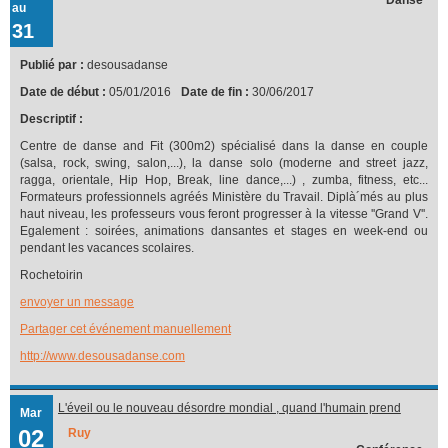
au
31
Publié par :
desousadanse
Date de début :
05/01/2016
Date de fin :
30/06/2017
Descriptif :
Centre de danse and Fit (300m2) spécialisé dans la danse en couple
(salsa, rock, swing, salon,...), la danse solo (moderne and street jazz,
ragga, orientale, Hip Hop, Break, line dance,...) , zumba, fitness, etc...
Formateurs professionnels agréés Ministère du Travail. Diplà´més au plus
haut niveau, les professeurs vous feront progresser à la vitesse ''Grand V''.
Egalement : soirées, animations dansantes et stages en week-end ou
pendant les vacances scolaires.
Rochetoirin
envoyer un message
Partager cet événement manuellement
http://www.desousadanse.com
L'éveil ou le nouveau désordre mondial , quand l'humain prend
Mar
conscience
02
Ruy