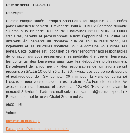
Date de début :
11/02/2017
Descriptif :
Comme chaque année, Tremplin Sport Formation organise ses journées
portes ouvertes le samedi 11 février de 9h00 à 16h00 A l`adresse suivante
: Campus la Brunerie 180 bd de Charavines 38500 VOIRON Futurs
stagiaires, parents et professionnels auront l`opportunité de visiter les
différents équipements du domaine que ce soit la restauration, les
logements et les structures sportives, tout le domaine vous ouvre ses
portes. Cette journée est l`occasion de venir rencontrer nos responsables
de formation qui vous présenterons les modalités d`entrée en formation,
les contenus des formations ainsi que les débouchés professionnels.
Déroulement de la journée : > Nos responsables de formations seront
présents en SALLE 10 de 9h30 à 16h30. > Visite des équipements sportifs
et pédagogique de TSF (compter 30 min pour la visite du domaine)
L`occasion pour vous de tester la restauration: > Â« Formule complète Â»
avec entrée, plat, fromage et dessert à 12â‚¬50 (Réservation avant le
mercredi 8 février à l`adresse mail suivante : standard@tremplinsport.fr) >
Restauration rapide au Â« Chalet Gourmand Â»
9h00 - 16h
Voiron
envoyer un message
Partager cet événement manuellement