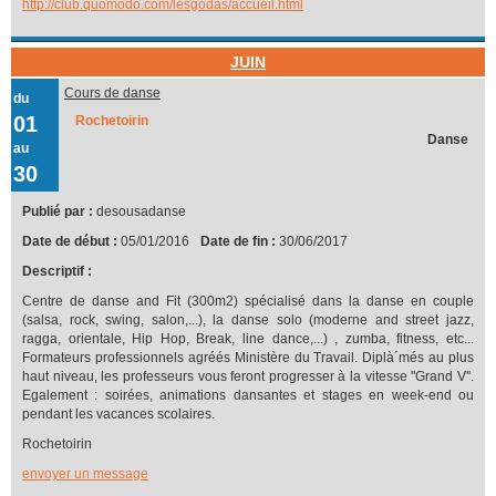
http://club.quomodo.com/lesgodas/accueil.html
JUIN
Cours de danse
du
01
Rochetoirin
Danse
au
30
Publié par :
desousadanse
Date de début :
05/01/2016
Date de fin :
30/06/2017
Descriptif :
Centre de danse and Fit (300m2) spécialisé dans la danse en couple
(salsa, rock, swing, salon,...), la danse solo (moderne and street jazz,
ragga, orientale, Hip Hop, Break, line dance,...) , zumba, fitness, etc...
Formateurs professionnels agréés Ministère du Travail. Diplà´més au plus
haut niveau, les professeurs vous feront progresser à la vitesse ''Grand V''.
Egalement : soirées, animations dansantes et stages en week-end ou
pendant les vacances scolaires.
Rochetoirin
envoyer un message