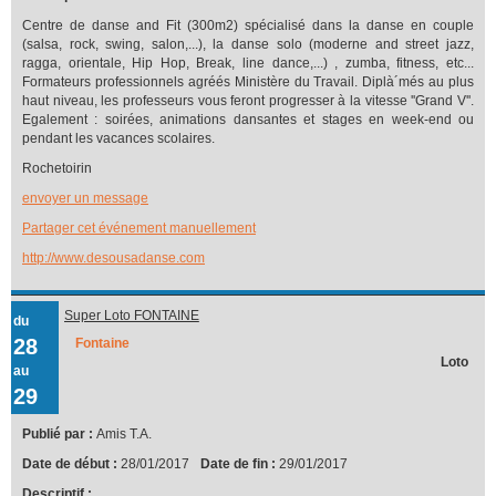
Centre de danse and Fit (300m2) spécialisé dans la danse en couple
(salsa, rock, swing, salon,...), la danse solo (moderne and street jazz,
ragga, orientale, Hip Hop, Break, line dance,...) , zumba, fitness, etc...
Formateurs professionnels agréés Ministère du Travail. Diplà´més au plus
haut niveau, les professeurs vous feront progresser à la vitesse ''Grand V''.
Egalement : soirées, animations dansantes et stages en week-end ou
pendant les vacances scolaires.
Rochetoirin
envoyer un message
Partager cet événement manuellement
http://www.desousadanse.com
Super Loto FONTAINE
du
28
Fontaine
Loto
au
29
Publié par :
Amis T.A.
Date de début :
28/01/2017
Date de fin :
29/01/2017
Descriptif :