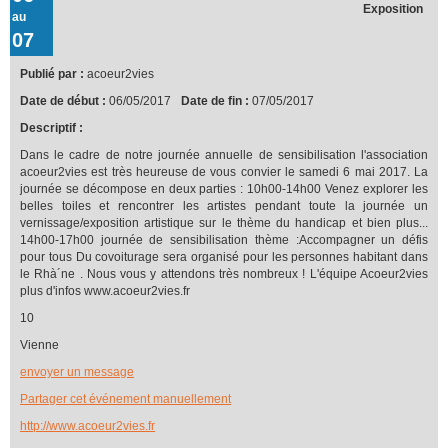
Exposition
au
07
Publié par :
acoeur2vies
Date de début :
06/05/2017
Date de fin :
07/05/2017
Descriptif :
Dans le cadre de notre journée annuelle de sensibilisation l'association
acoeur2vies est très heureuse de vous convier le samedi 6 mai 2017. La
journée se décompose en deux parties : 10h00-14h00 Venez explorer les
belles toiles et rencontrer les artistes pendant toute la journée un
vernissage/exposition artistique sur le thème du handicap et bien plus...
14h00-17h00 journée de sensibilisation thème :Accompagner un défis
pour tous Du covoiturage sera organisé pour les personnes habitant dans
le Rhà´ne . Nous vous y attendons très nombreux ! L'équipe Acoeur2vies
plus d'infos www.acoeur2vies.fr
10
Vienne
envoyer un message
Partager cet événement manuellement
http://www.acoeur2vies.fr