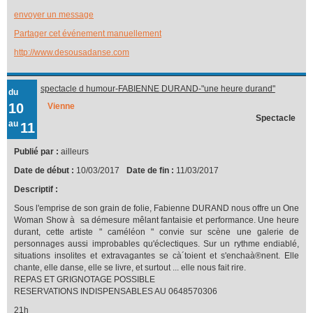
envoyer un message
Partager cet événement manuellement
http://www.desousadanse.com
spectacle d humour-FABIENNE DURAND-"une heure durand"
du
10
Vienne
Spectacle
au
11
Publié par :
ailleurs
Date de début :
10/03/2017
Date de fin :
11/03/2017
Descriptif :
Sous l'emprise de son grain de folie, Fabienne DURAND nous offre un One
Woman Show à sa démesure mêlant fantaisie et performance. Une heure
durant, cette artiste " caméléon " convie sur scène une galerie de
personnages aussi improbables qu'éclectiques. Sur un rythme endiablé,
situations insolites et extravagantes se cà´toient et s'enchaà®nent. Elle
chante, elle danse, elle se livre, et surtout ... elle nous fait rire.
REPAS ET GRIGNOTAGE POSSIBLE
RESERVATIONS INDISPENSABLES AU 0648570306
21h