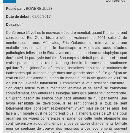
Conférence
Publié par :
BOWERBULL23
Date de début :
02/05/2017
Descriptif :
Conférence L'éveil ou le nouveau désordre mondial, quand l'humain prend
conscience Bio Cette histoire débute vraiment en 2001 suite à de
nombreuses erreurs Médicales, Eric Galardon se retrouve avec une
maladie nosocomiale qui le handicape à vie, mais aussi d'autres
pathologies telles que le Sida, avec en prime opportune un staphylocoque
doré, suivi de paralysie faciale... Son corps se détruit peut à peu et la mort
croise pratiquement sa route. Un long chemin d'errance et de souffrance
qui dure 7 ans jalonné de dépression, tentatives de suicide, et maladies de
toute sortes qui l'auront plongé dans une grande obscurité. Ce garà§on ne
croit en rien et n'attend plus rien du monde ni de la vie quand en 2007 sa
vie est bouleversée totalement. Il commence à voir, ressentir, entendre...
Son corps refuse toute alimentation animale et sa santé se transforme
complètement, son entourage s'éloigne sans qu'il puisse tout comprendre.
Un grand besoin de silence pour cette amateur de nuit parisienne, une
hypra sensibilité se développe. Il se sent connecté à tout, se sent
totalement libre, conscient et pleinement vivant mais se pense aussi fou
face à un monde qu'il ne comprend plus. Il attendra près de 10 ans pour
organiser de vraies conférences et parler de cette route étonnante qui
continue encore aujourd'hui en parlant de véritables changements. Difficile
pour ce septique de trouver des réponses à des événements souvent