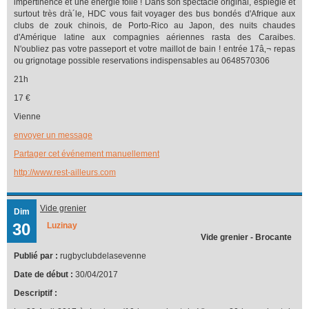
impertinence et une énergie folle ! Dans son spectacle original, espiègle et
surtout très drà´le, HDC vous fait voyager des bus bondés d'Afrique aux
clubs de zouk chinois, de Porto-Rico au Japon, des nuits chaudes
d'Amérique latine aux compagnies aériennes rasta des Caraibes.
N'oubliez pas votre passeport et votre maillot de bain ! entrée 17â‚¬ repas
ou grignotage possible reservations indispensables au 0648570306
21h
17 €
Vienne
envoyer un message
Partager cet événement manuellement
http://www.rest-ailleurs.com
Vide grenier
Dim
30
Luzinay
Vide grenier - Brocante
Publié par :
rugbyclubdelasevenne
Date de début :
30/04/2017
Descriptif :