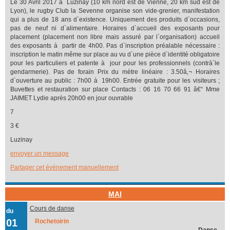
Le 30 Avril 2017 à Luzinay (10 km nord est de Vienne, 20 km sud est de
Lyon), le rugby Club la Sevenne organise son vide-grenier, manifestation
qui a plus de 18 ans d`existence. Uniquement des produits d`occasions,
pas de neuf ni d`alimentaire. Horaires d`accueil des exposants pour
placement (placement non libre mais assuré par l`organisation) accueil
des exposants à partir de 4h00. Pas d`inscription préalable nécessaire :
inscription le matin même sur place au vu d`une pièce d`identité obligatoire
pour les particuliers et patente à jour pour les professionnels (contrà´le
gendarmerie). Pas de forain Prix du mètre linéaire : 3.50â‚¬ Horaires
d`ouverture au public : 7h00 à 19h00. Entrée gratuite pour les visiteurs ;
Buvettes et restauration sur place Contacts : 06 16 70 66 91 â€“ Mme
JAIMET Lydie après 20h00 en jour ouvrable
7
3 €
Luzinay
envoyer un message
Partager cet événement manuellement
MAI
Cours de danse
du
01
Rochetoirin
Danse