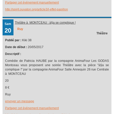
Partager cet événement manuellement
http://spirit.ouvaton.org/article3/l-effet-papillon
Théâtre à MONTCEAU : à§a se complique !
Sam
20
Ruy
Théâtre
Publié par :
Kiki 38
Date de début :
20/05/2017
Descriptif :
Comédie de Patricia HAUBE par la compagnie AnimaFour Les GODAS
Montceau vous proposent une soirée Théâtre avec la pièce "à§a se
complique !" par la compagnie AnimaFour Salle Annequin 26 rue Centrale
à MONTCEAU
20
8 €
Ruy
envoyer un message
Partager cet événement manuellement