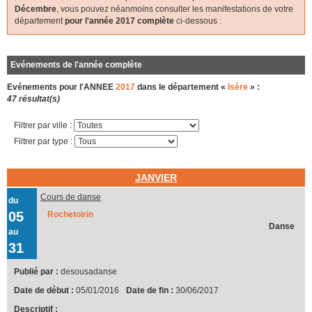
Décembre
, vous pouvez néanmoins consulter les manifestations de votre
département
pour l'année 2017 complète
ci-dessous :
Evénements de l'année complète
Evénements pour l'ANNEE
2017
dans le département «
Isère
» :
47 résultat(s)
Filtrer par ville :
Filtrer par type :
JANVIER
Cours de danse
du
05
Rochetoirin
Danse
au
31
Publié par :
desousadanse
Date de début :
05/01/2016
Date de fin :
30/06/2017
Descriptif :