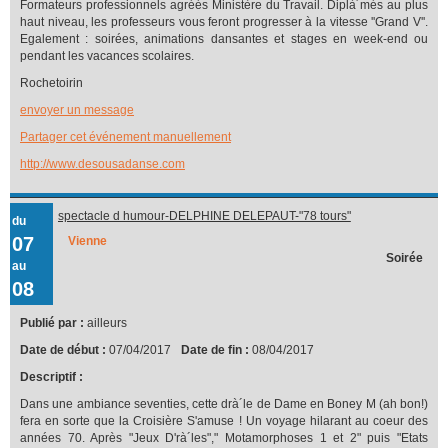
Formateurs professionnels agréés Ministère du Travail. Diplà´més au plus
haut niveau, les professeurs vous feront progresser à la vitesse ''Grand V''.
Egalement : soirées, animations dansantes et stages en week-end ou
pendant les vacances scolaires.
Rochetoirin
envoyer un message
Partager cet événement manuellement
http://www.desousadanse.com
spectacle d humour-DELPHINE DELEPAUT-"78 tours"
du
07
Vienne
Soirée
au
08
Publié par :
ailleurs
Date de début :
07/04/2017
Date de fin :
08/04/2017
Descriptif :
Dans une ambiance seventies, cette drà´le de Dame en Boney M (ah bon!)
fera en sorte que la Croisière S'amuse ! Un voyage hilarant au coeur des
années 70. Après "Jeux D'rà´les"," Motamorphoses 1 et 2" puis "Etats