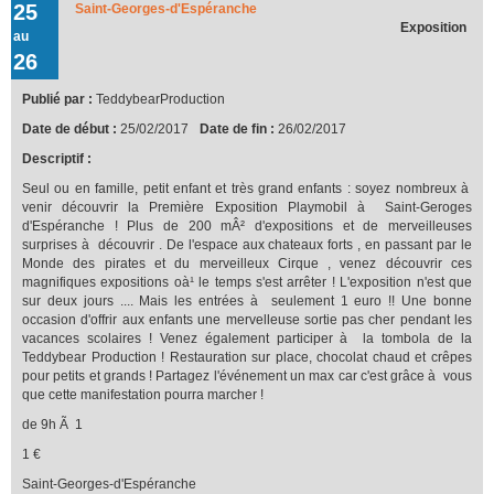
25
Saint-Georges-d'Espéranche
Teddybear Production !!!
Exposition
au
26
Publié par :
TeddybearProduction
Date de début :
25/02/2017
Date de fin :
26/02/2017
Descriptif :
Seul ou en famille, petit enfant et très grand enfants : soyez nombreux à
venir découvrir la Première Exposition Playmobil à Saint-Geroges
d'Espéranche ! Plus de 200 mÂ² d'expositions et de merveilleuses
surprises à découvrir . De l'espace aux chateaux forts , en passant par le
Monde des pirates et du merveilleux Cirque , venez découvrir ces
magnifiques expositions oà¹ le temps s'est arrêter ! L'exposition n'est que
sur deux jours .... Mais les entrées à seulement 1 euro !! Une bonne
occasion d'offrir aux enfants une mervelleuse sortie pas cher pendant les
vacances scolaires ! Venez également participer à la tombola de la
Teddybear Production ! Restauration sur place, chocolat chaud et crêpes
pour petits et grands ! Partagez l'événement un max car c'est grâce à vous
que cette manifestation pourra marcher !
de 9h Ã 1
1 €
Saint-Georges-d'Espéranche