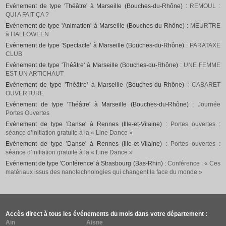
Evénement de type 'Théâtre' à Marseille (Bouches-du-Rhône) :
REMOUL :
QUI A FAIT ÇA ?
Evénement de type 'Animation' à Marseille (Bouches-du-Rhône) :
MEURTRE
à HALLOWEEN
Evénement de type 'Spectacle' à Marseille (Bouches-du-Rhône) :
PARATAXE
CLUB
Evénement de type 'Théâtre' à Marseille (Bouches-du-Rhône) :
UNE FEMME
EST UN ARTICHAUT
Evénement de type 'Théâtre' à Marseille (Bouches-du-Rhône) :
CABARET
OUVERTURE
Evénement de type 'Théâtre' à Marseille (Bouches-du-Rhône) :
Journée
Portes Ouvertes
Evénement de type 'Danse' à Rennes (Ille-et-Vilaine) :
Portes ouvertes :
séance d’initiation gratuite à la « Line Dance »
Evénement de type 'Danse' à Rennes (Ille-et-Vilaine) :
Portes ouvertes :
séance d’initiation gratuite à la « Line Dance »
Evénement de type 'Conférence' à Strasbourg (Bas-Rhin) :
Conférence : « Ces
matériaux issus des nanotechnologies qui changent la face du monde »
Accès direct à tous les événements du mois dans votre département :
Ain
Aisne