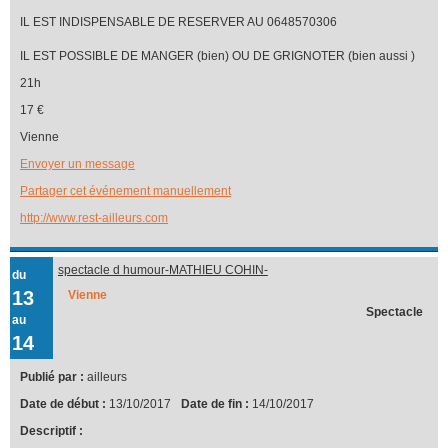
IL EST INDISPENSABLE DE RESERVER AU 0648570306
IL EST POSSIBLE DE MANGER (bien) OU DE GRIGNOTER (bien aussi )
21h
17 €
Vienne
Envoyer un message
Partager cet événement manuellement
http://www.rest-ailleurs.com
spectacle d humour-MATHIEU COHIN-
du
13
Vienne
Spectacle
au
14
Publié par :
ailleurs
Date de début :
13/10/2017
Date de fin :
14/10/2017
Descriptif :