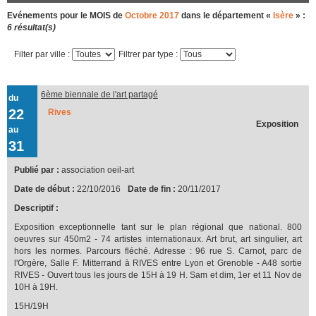
Evénements pour le MOIS de
Octobre 2017
dans le département «
Isère
» :
6 résultat(s)
Filter par ville :
Filtrer par type :
6ème biennale de l'art partagé
du
22
Rives
Exposition
au
31
Publié par :
association oeil-art
Date de début :
22/10/2016
Date de fin :
20/11/2017
Descriptif :
Exposition exceptionnelle tant sur le plan régional que national. 800
oeuvres sur 450m2 - 74 artistes internationaux. Art brut, art singulier, art
hors les normes. Parcours fléché. Adresse : 96 rue S. Carnot, parc de
l'Orgère, Salle F. Mitterrand à RIVES entre Lyon et Grenoble - A48 sortie
RIVES - Ouvert tous les jours de 15H à 19 H. Sam et dim, 1er et 11 Nov de
10H à 19H.
15H/19H