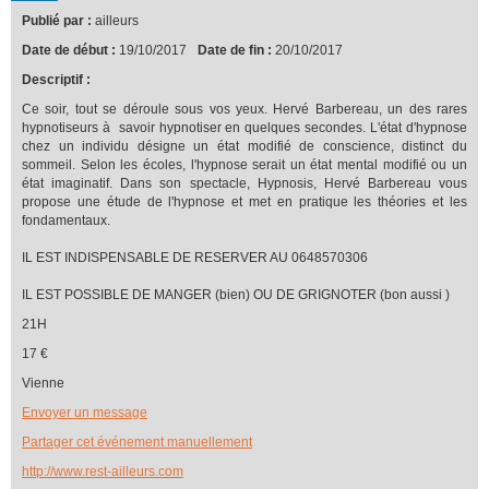
Publié par :
ailleurs
Date de début :
19/10/2017
Date de fin :
20/10/2017
Descriptif :
Ce soir, tout se déroule sous vos yeux. Hervé Barbereau, un des rares
hypnotiseurs à savoir hypnotiser en quelques secondes. L'état d'hypnose
chez un individu désigne un état modifié de conscience, distinct du
sommeil. Selon les écoles, l'hypnose serait un état mental modifié ou un
état imaginatif. Dans son spectacle, Hypnosis, Hervé Barbereau vous
propose une étude de l'hypnose et met en pratique les théories et les
fondamentaux.
IL EST INDISPENSABLE DE RESERVER AU 0648570306
IL EST POSSIBLE DE MANGER (bien) OU DE GRIGNOTER (bon aussi )
21H
17 €
Vienne
Envoyer un message
Partager cet événement manuellement
http://www.rest-ailleurs.com