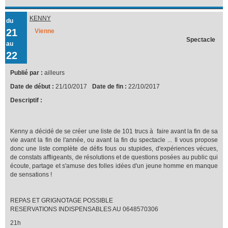
KENNY
du
21
Vienne
Spectacle
au
22
Publié par :
ailleurs
Date de début :
21/10/2017
Date de fin :
22/10/2017
Descriptif :
Kenny a décidé de se créer une liste de 101 trucs à faire avant la fin de sa
vie avant la fin de l'année, ou avant la fin du spectacle ... Il vous propose
donc une liste complète de défis fous ou stupides, d'expériences vécues,
de constats affligeants, de résolutions et de questions posées au public qui
écoute, partage et s'amuse des folles idées d'un jeune homme en manque
de sensations !
REPAS ET GRIGNOTAGE POSSIBLE
RESERVATIONS INDISPENSABLES AU 0648570306
21h