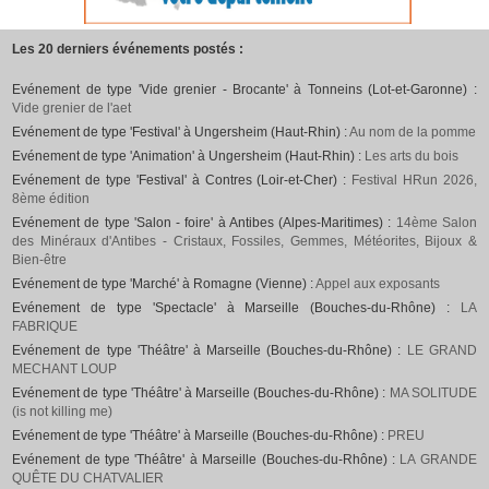
Les 20 derniers événements postés :
Evénement de type 'Vide grenier - Brocante' à Tonneins (Lot-et-Garonne) :
Vide grenier de l'aet
Evénement de type 'Festival' à Ungersheim (Haut-Rhin) :
Au nom de la pomme
Evénement de type 'Animation' à Ungersheim (Haut-Rhin) :
Les arts du bois
Evénement de type 'Festival' à Contres (Loir-et-Cher) :
Festival HRun 2026,
8ème édition
Evénement de type 'Salon - foire' à Antibes (Alpes-Maritimes) :
14ème Salon
des Minéraux d'Antibes - Cristaux, Fossiles, Gemmes, Météorites, Bijoux &
Bien-être
Evénement de type 'Marché' à Romagne (Vienne) :
Appel aux exposants
Evénement de type 'Spectacle' à Marseille (Bouches-du-Rhône) :
LA
FABRIQUE
Evénement de type 'Théâtre' à Marseille (Bouches-du-Rhône) :
LE GRAND
MECHANT LOUP
Evénement de type 'Théâtre' à Marseille (Bouches-du-Rhône) :
MA SOLITUDE
(is not killing me)
Evénement de type 'Théâtre' à Marseille (Bouches-du-Rhône) :
PREU
Evénement de type 'Théâtre' à Marseille (Bouches-du-Rhône) :
LA GRANDE
QUÊTE DU CHATVALIER