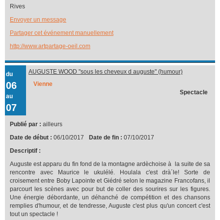
Rives
Envoyer un message
Partager cet événement manuellement
http://www.artpartage-oeil.com
AUGUSTE WOOD "sous les cheveux d auguste" (humour)
du
06
Vienne
Spectacle
au
07
Publié par :
ailleurs
Date de début :
06/10/2017
Date de fin :
07/10/2017
Descriptif :
Auguste est apparu du fin fond de la montagne ardèchoise à la suite de sa
rencontre avec Maurice le ukulélé. Houlala c'est drà´le! Sorte de
croisement entre Boby Lapointe et Giédré selon le magazine Francofans, il
parcourt les scènes avec pour but de coller des sourires sur les figures.
Une énergie débordante, un déhanché de compétition et des chansons
remplies d'humour, et de tendresse, Auguste c'est plus qu'un concert c'est
tout un spectacle !