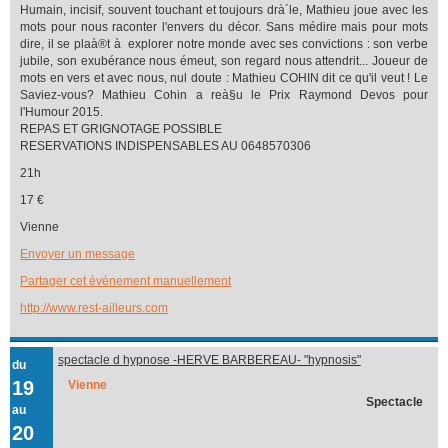
Humain, incisif, souvent touchant et toujours drà´le, Mathieu joue avec les
mots pour nous raconter l'envers du décor. Sans médire mais pour mots
dire, il se plaà®t à explorer notre monde avec ses convictions : son verbe
jubile, son exubérance nous émeut, son regard nous attendrit... Joueur de
mots en vers et avec nous, nul doute : Mathieu COHIN dit ce qu'il veut ! Le
Saviez-vous? Mathieu Cohin a reà§u le Prix Raymond Devos pour
l'Humour 2015.
REPAS ET GRIGNOTAGE POSSIBLE
RESERVATIONS INDISPENSABLES AU 0648570306
21h
17 €
Vienne
Envoyer un message
Partager cet événement manuellement
http://www.rest-ailleurs.com
spectacle d hypnose -HERVE BARBEREAU- "hypnosis"
du
19
Vienne
Spectacle
au
20