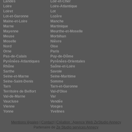
Landes
Loir-et-Cher
Loire
Loire-Atlantique
Loiret
Lot
Lot-et-Garonne
Lozère
Maine-et-Loire
Manche
Marne
Martinique
Mayenne
Meurthe-et-Moselle
Meuse
Morbihan
Moselle
Nièvre
Nord
Oise
Orne
Paris
Pas-de-Calais
Puy-de-Dôme
Pyrénées-Atlantiques
Pyrénées-Orientales
Rhône
Saône-et-Loire
Sarthe
Savoie
Seine-et-Marne
Seine-Maritime
Seine-Saint-Denis
Somme
Tarn
Tarn-et-Garonne
Territoire de Belfort
Val-d'Oise
Val-de-Marne
Var
Vaucluse
Vendée
Vienne
Vosges
Yonne
Yvelines
Mentions légales
|
Contact
|
Création : Agence Web ZeStudio Annecy
Partenaire de
Ze Studio services Annecy