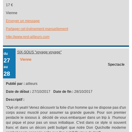
17 €
Vienne
Envoyer un message
Partager cet événement manuellement
http://www.rest-ailleurs.com
SIX-SOUS "voyage voyage"
du
27
Vienne
Spectacle
au
28
Publié par :
ailleurs
Date de début :
27/10/2017
Date de fin :
28/10/2017
Descriptif :
"Oyé oh yeah! Venez découvrir la folie d'un homme qui ne dispose pas d'un
corps assez musclé pour assumer sa grande gueule. Pour son premier
pestacle le sixsous à décidé de vous embarquer dans un trip à l'humour
qui pique et pour pas un sous initiatique. C'est dans ce style si souvent
franc et dans un décors petit budget que notre Don Quichotte moderne