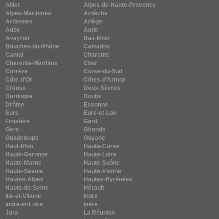
Allier
Alpes-de-Haute-Provence
Alpes-Maritimes
Ardèche
Ardennes
Ariège
Aube
Aude
Aveyron
Bas-Rhin
Bouches-du-Rhône
Calvados
Cantal
Charente
Charente-Maritime
Cher
Corrèze
Corse-du-Sud
Côte-d'Or
Côtes-d'Armor
Creuse
Deux-Sèvres
Dordogne
Doubs
Drôme
Essonne
Eure
Eure-et-Loir
Finistère
Gard
Gers
Gironde
Guadeloupe
Guyane
Haut-Rhin
Haute-Corse
Haute-Garonne
Haute-Loire
Haute-Marne
Haute-Saône
Haute-Savoie
Haute-Vienne
Hautes-Alpes
Hautes-Pyrénées
Hauts-de-Seine
Hérault
Ille-et-Vilaine
Indre
Indre-et-Loire
Isère
Jura
La Réunion