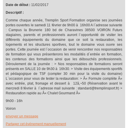
Date de début :
11/02/2017
Descriptif :
Comme chaque année, Tremplin Sport Formation organise ses journées
portes ouvertes le samedi 11 février de 9h00 à 16h00 A l`adresse suivante
: Campus la Brunerie 180 bd de Charavines 38500 VOIRON Futurs
stagiaires, parents et professionnels auront l`opportunité de visiter les
différents équipements du domaine que ce soit la restauration, les
logements et les structures sportives, tout le domaine vous ouvre ses
portes. Cette journée est l`occasion de venir rencontrer nos responsables
de formation qui vous présenterons les modalités d`entrée en formation,
les contenus des formations ainsi que les débouchés professionnels.
Déroulement de la journée : > Nos responsables de formations seront
présents en SALLE 10 de 9h30 à 16h30. > Visite des équipements sportifs
et pédagogique de TSF (compter 30 min pour la visite du domaine)
L`occasion pour vous de tester la restauration: > Â« Formule complète Â»
avec entrée, plat, fromage et dessert à 12â‚¬50 (Réservation avant le
mercredi 8 février à l`adresse mail suivante : standard@tremplinsport.fr) >
Restauration rapide au Â« Chalet Gourmand Â»
9h00 - 16h
Voiron
envoyer un message
Partager cet événement manuellement