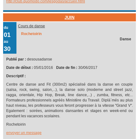
http://club.quomodo.com/lesgodas/accueil.html
JUIN
Cours de danse
du
01
Rochetoirin
Danse
au
30
Publié par :
desousadanse
Date de début :
05/01/2016
Date de fin :
30/06/2017
Descriptif :
Centre de danse and Fit (300m2) spécialisé dans la danse en couple
(salsa, rock, swing, salon,...), la danse solo (moderne and street jazz,
ragga, orientale, Hip Hop, Break, line dance,...) , zumba, fitness, etc...
Formateurs professionnels agréés Ministère du Travail. Diplà´més au plus
haut niveau, les professeurs vous feront progresser à la vitesse ''Grand V''.
Egalement : soirées, animations dansantes et stages en week-end ou
pendant les vacances scolaires.
Rochetoirin
envoyer un message