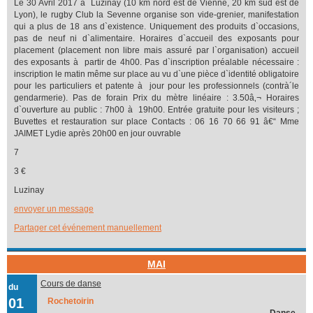
Le 30 Avril 2017 à Luzinay (10 km nord est de Vienne, 20 km sud est de
Lyon), le rugby Club la Sevenne organise son vide-grenier, manifestation
qui a plus de 18 ans d`existence. Uniquement des produits d`occasions,
pas de neuf ni d`alimentaire. Horaires d`accueil des exposants pour
placement (placement non libre mais assuré par l`organisation) accueil
des exposants à partir de 4h00. Pas d`inscription préalable nécessaire :
inscription le matin même sur place au vu d`une pièce d`identité obligatoire
pour les particuliers et patente à jour pour les professionnels (contrà´le
gendarmerie). Pas de forain Prix du mètre linéaire : 3.50â‚¬ Horaires
d`ouverture au public : 7h00 à 19h00. Entrée gratuite pour les visiteurs ;
Buvettes et restauration sur place Contacts : 06 16 70 66 91 â€“ Mme
JAIMET Lydie après 20h00 en jour ouvrable
7
3 €
Luzinay
envoyer un message
Partager cet événement manuellement
MAI
Cours de danse
du
01
Rochetoirin
Danse