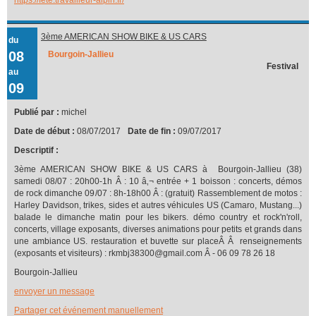
3ème AMERICAN SHOW BIKE & US CARS
du
08
Bourgoin-Jallieu
Festival
au
09
Publié par :
michel
Date de début :
08/07/2017
Date de fin :
09/07/2017
Descriptif :
3ème AMERICAN SHOW BIKE & US CARS à Bourgoin-Jallieu (38)
samedi 08/07 : 20h00-1h Â : 10 â‚¬ entrée + 1 boisson : concerts, démos
de rock dimanche 09/07 : 8h-18h00 Â : (gratuit) Rassemblement de motos :
Harley Davidson, trikes, sides et autres véhicules US (Camaro, Mustang...)
balade le dimanche matin pour les bikers. démo country et rock'n'roll,
concerts, village exposants, diverses animations pour petits et grands dans
une ambiance US. restauration et buvette sur placeÂ Â renseignements
(exposants et visiteurs) : rkmbj38300@gmail.com Â - 06 09 78 26 18
Bourgoin-Jallieu
envoyer un message
Partager cet événement manuellement