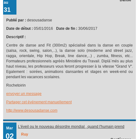
au
31
Publié par :
desousadanse
Date de début :
05/01/2016
Date de fin :
30/06/2017
Descriptif :
Centre de danse and Fit (300m2) spécialisé dans la danse en couple
(salsa, rock, swing, salon,...), la danse solo (moderne and street jazz,
ragga, orientale, Hip Hop, Break, line dance,...) , zumba, fitness, etc...
Formateurs professionnels agréés Ministère du Travail. Diplà´més au plus
haut niveau, les professeurs vous feront progresser à la vitesse ''Grand V''.
Egalement : soirées, animations dansantes et stages en week-end ou
pendant les vacances scolaires.
Rochetoirin
envoyer un message
Partager cet événement manuellement
http://www.desousadanse.com
L'éveil ou le nouveau désordre mondial , quand l'humain prend
Mar
conscience
02
Ruy