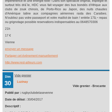
impertinence et une énergie folle ! Dans son spectacle original, espiègle et
surtout très drà´le, HDC vous fait voyager des bus bondés d'Afrique aux
clubs de zouk chinois, de Porto-Rico au Japon, des nuits chaudes
d'Amérique latine aux compagnies aériennes rasta des Caraibes.
N'oubliez pas votre passeport et votre maillot de bain ! entrée 17â‚¬ repas
ou grignotage possible reservations indispensables au 0648570306
21h
17 €
Vienne
envoyer un message
Partager cet événement manuellement
http://www.rest-ailleurs.com
Vide grenier
Dim
30
Luzinay
Vide grenier - Brocante
Publié par :
rugbyclubdelasevenne
Date de début :
30/04/2017
Descriptif :