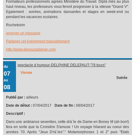
Formateurs professionnels agréés Ministère du Travail. Diplà´més au plus
haut niveau, les professeurs vous feront progresser à la vitesse ''Grand V''.
Egalement : soirées, animations dansantes et stages en week-end ou
pendant les vacances scolaires.
Rochetoirin
envoyer un message
Partager cet événement manuellement
http://www.desousadanse.com
spectacle d humour-DELPHINE DELEPAUT-"78 tours"
du
07
Vienne
Soirée
au
08
Publié par :
ailleurs
Date de début :
07/04/2017
Date de fin :
08/04/2017
Descriptif :
Dans une ambiance seventies, cette drà´le de Dame en Boney M (ah bon!)
fera en sorte que la Croisière S'amuse ! Un voyage hilarant au coeur des
années 70. Après "Jeux D'rà´les"," Motamorphoses 1 et 2" puis "Etats