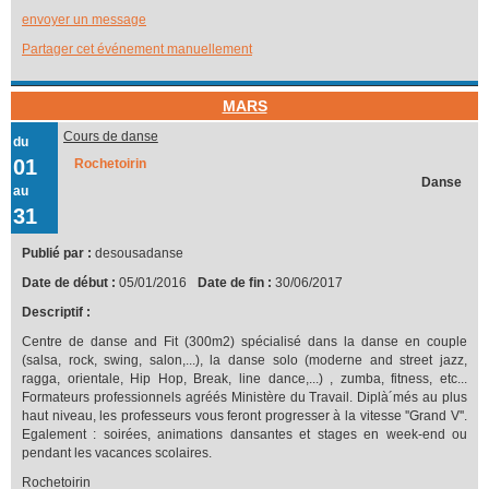
envoyer un message
Partager cet événement manuellement
MARS
Cours de danse
du
01
Rochetoirin
Danse
au
31
Publié par :
desousadanse
Date de début :
05/01/2016
Date de fin :
30/06/2017
Descriptif :
Centre de danse and Fit (300m2) spécialisé dans la danse en couple
(salsa, rock, swing, salon,...), la danse solo (moderne and street jazz,
ragga, orientale, Hip Hop, Break, line dance,...) , zumba, fitness, etc...
Formateurs professionnels agréés Ministère du Travail. Diplà´més au plus
haut niveau, les professeurs vous feront progresser à la vitesse ''Grand V''.
Egalement : soirées, animations dansantes et stages en week-end ou
pendant les vacances scolaires.
Rochetoirin