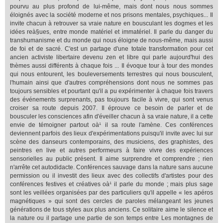
pourvu au plus profond de lui-même, mais dont nous nous sommes
éloignés avec la société moderne et nos prisons mentales, psychiques... Il
invite chacun à retrouver sa vraie nature en bousculant les dogmes et les
idées reà§ues, entre monde matériel et immatériel. Il parle du danger du
transhumanisme et du monde qui nous éloigne de nous-même, mais aussi
de foi et de sacré. C'est un partage d'une totale transformation pour cet
ancien activiste libertaire devenu zen et libre qui parle aujourd'hui des
thèmes aussi différents à chaque fois ... Il évoque tour à tour des mondes
qui nous entourent, les bouleversements terrestres qui nous bousculent,
l'humain ainsi que d'autres compréhensions dont nous ne sommes pas
toujours sensibles et pourtant qu'il a pu expérimenter à chaque fois travers
des événements surprenants, pas toujours facile à vivre, qui sont venus
croiser sa route depuis 2007. Il éprouve ce besoin de parler et de
bousculer les consciences afin d'éveiller chacun à sa vraie nature, il a cette
envie de témoigner partout oà¹ il sa route l'amène. Ces conférences
deviennent parfois des lieux d'expérimentations puisqu'il invite avec lui sur
scène des danseurs contemporains, des musiciens, des graphistes, des
peintres en live et autres performeurs à faire vivre des expériences
sensorielles au public présent. Il aime surprendre et comprendre ; rien
n'arrête cet autodidacte. Conférences sauvage dans la nature sans aucune
permission ou il investit des lieux avec des collectifs d'artistes pour des
conférences festives et créatives oà¹ il parle du monde ; mais plus sage
sont les veillées organisées par des particuliers qu'il appelle « les apéros
magnétiques » qui sont des cercles de paroles mélangeant les jeunes
générations de tous styles aux plus anciens. Ce solitaire aime le silence et
la nature ou il partage une partie de son temps entre Les montagnes de