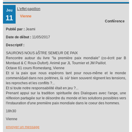
L'effet papillon
Jeu
11
Vienne
Conférence
Publié par :
Jeami
Date de début :
11/05/2017
Descriptif :
SAURONS NOUS àŠTRE SEMEUR DE PAIX
Rencontre autour du livre "la première paix mondiale" (co-écrit par B
Montaud & C Roux-Dufort). Animé par JL Tournier et JM Paillot.
Octave 61 cours Romestang, Vienne
Et si la paix que nous espérons tant pour nous-même et le monde
commenà§ait dans nos poitrines, là oà¹ bien souvent règnent les tensions,
les reproches et les conflits ?...
Et si toute notre responsabilité était en jeu ?...
Prenant appui sur la tradition spirituelle des Dialogues avec l'ange, une
réflexion partagée sur le désordre du monde et les solutions possibles vers
l'instauration d'une première paix mondiale dans le coeur des hommes.
18h30
Vienne
envoyer un message