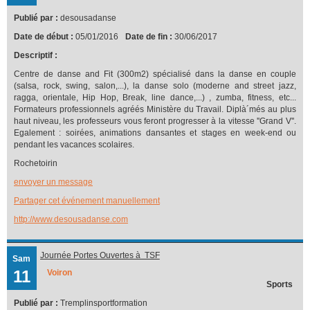
Publié par :
desousadanse
Date de début :
05/01/2016
Date de fin :
30/06/2017
Descriptif :
Centre de danse and Fit (300m2) spécialisé dans la danse en couple
(salsa, rock, swing, salon,...), la danse solo (moderne and street jazz,
ragga, orientale, Hip Hop, Break, line dance,...) , zumba, fitness, etc...
Formateurs professionnels agréés Ministère du Travail. Diplà´més au plus
haut niveau, les professeurs vous feront progresser à la vitesse ''Grand V''.
Egalement : soirées, animations dansantes et stages en week-end ou
pendant les vacances scolaires.
Rochetoirin
envoyer un message
Partager cet événement manuellement
http://www.desousadanse.com
Journée Portes Ouvertes à TSF
Sam
11
Voiron
Sports
Publié par :
Tremplinsportformation