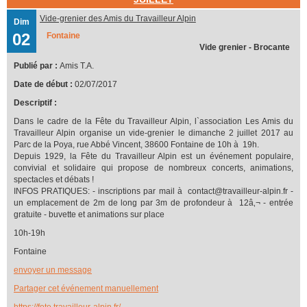
Vide-grenier des Amis du Travailleur Alpin
Dim
02
Fontaine
Vide grenier - Brocante
Publié par :
Amis T.A.
Date de début :
02/07/2017
Descriptif :
Dans le cadre de la Fête du Travailleur Alpin, l`association Les Amis du
Travailleur Alpin organise un vide-grenier le dimanche 2 juillet 2017 au
Parc de la Poya, rue Abbé Vincent, 38600 Fontaine de 10h à 19h.
Depuis 1929, la Fête du Travailleur Alpin est un événement populaire,
convivial et solidaire qui propose de nombreux concerts, animations,
spectacles et débats !
INFOS PRATIQUES: - inscriptions par mail à contact@travailleur-alpin.fr -
un emplacement de 2m de long par 3m de profondeur à 12â‚¬ - entrée
gratuite - buvette et animations sur place
10h-19h
Fontaine
envoyer un message
Partager cet événement manuellement
https://fete.travailleur-alpin.fr/