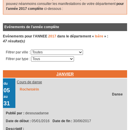
pouvez néanmoins consulter les manifestations de votre département
pour
l'année 2017 complète
ci-dessous :
Evénements de l'année complète
Evénements pour l'ANNEE
2017
dans le département «
Isère
» :
47 résultat(s)
Filtrer par ville :
Filtrer par type :
JANVIER
Cours de danse
du
05
Rochetoirin
Danse
au
31
Publié par :
desousadanse
Date de début :
05/01/2016
Date de fin :
30/06/2017
Descriptif :