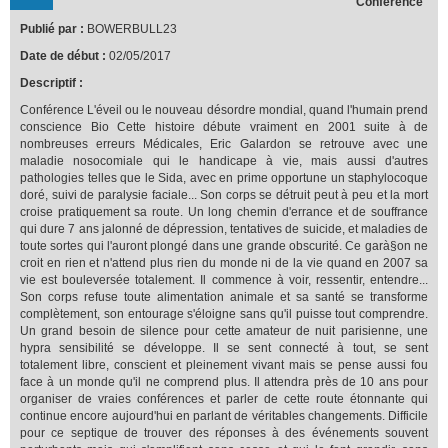
Conférence
Publié par :
BOWERBULL23
Date de début :
02/05/2017
Descriptif :
Conférence L'éveil ou le nouveau désordre mondial, quand l'humain prend
conscience Bio Cette histoire débute vraiment en 2001 suite à de
nombreuses erreurs Médicales, Eric Galardon se retrouve avec une
maladie nosocomiale qui le handicape à vie, mais aussi d'autres
pathologies telles que le Sida, avec en prime opportune un staphylocoque
doré, suivi de paralysie faciale... Son corps se détruit peut à peu et la mort
croise pratiquement sa route. Un long chemin d'errance et de souffrance
qui dure 7 ans jalonné de dépression, tentatives de suicide, et maladies de
toute sortes qui l'auront plongé dans une grande obscurité. Ce garà§on ne
croit en rien et n'attend plus rien du monde ni de la vie quand en 2007 sa
vie est bouleversée totalement. Il commence à voir, ressentir, entendre...
Son corps refuse toute alimentation animale et sa santé se transforme
complètement, son entourage s'éloigne sans qu'il puisse tout comprendre.
Un grand besoin de silence pour cette amateur de nuit parisienne, une
hypra sensibilité se développe. Il se sent connecté à tout, se sent
totalement libre, conscient et pleinement vivant mais se pense aussi fou
face à un monde qu'il ne comprend plus. Il attendra près de 10 ans pour
organiser de vraies conférences et parler de cette route étonnante qui
continue encore aujourd'hui en parlant de véritables changements. Difficile
pour ce septique de trouver des réponses à des événements souvent