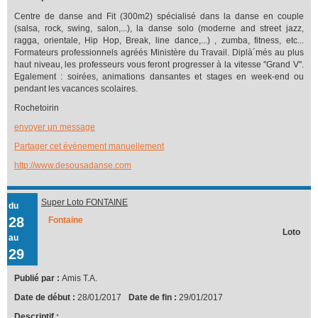
Centre de danse and Fit (300m2) spécialisé dans la danse en couple
(salsa, rock, swing, salon,...), la danse solo (moderne and street jazz,
ragga, orientale, Hip Hop, Break, line dance,...) , zumba, fitness, etc...
Formateurs professionnels agréés Ministère du Travail. Diplà´més au plus
haut niveau, les professeurs vous feront progresser à la vitesse ''Grand V''.
Egalement : soirées, animations dansantes et stages en week-end ou
pendant les vacances scolaires.
Rochetoirin
envoyer un message
Partager cet événement manuellement
http://www.desousadanse.com
Super Loto FONTAINE
du
28
Fontaine
Loto
au
29
Publié par :
Amis T.A.
Date de début :
28/01/2017
Date de fin :
29/01/2017
Descriptif :