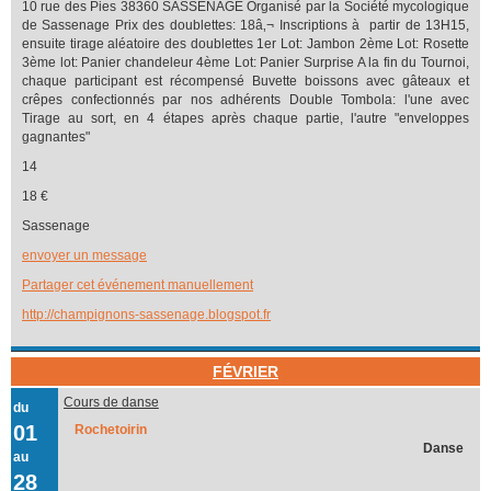
10 rue des Pies 38360 SASSENAGE Organisé par la Société mycologique
de Sassenage Prix des doublettes: 18â‚¬ Inscriptions à partir de 13H15,
ensuite tirage aléatoire des doublettes 1er Lot: Jambon 2ème Lot: Rosette
3ème lot: Panier chandeleur 4ème Lot: Panier Surprise A la fin du Tournoi,
chaque participant est récompensé Buvette boissons avec gâteaux et
crêpes confectionnés par nos adhérents Double Tombola: l'une avec
Tirage au sort, en 4 étapes après chaque partie, l'autre "enveloppes
gagnantes"
14
18 €
Sassenage
envoyer un message
Partager cet événement manuellement
http://champignons-sassenage.blogspot.fr
FÉVRIER
Cours de danse
du
01
Rochetoirin
Danse
au
28