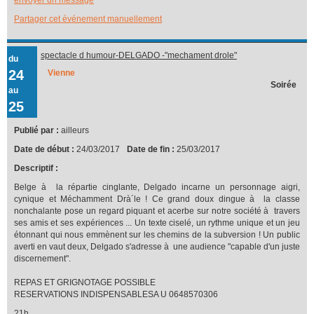
Partager cet événement manuellement
spectacle d humour-DELGADO -"mechament drole"
du
24
Vienne
Soirée
au
25
Publié par :
ailleurs
Date de début :
24/03/2017
Date de fin :
25/03/2017
Descriptif :
Belge à la répartie cinglante, Delgado incarne un personnage aigri,
cynique et Méchamment Drà´le ! Ce grand doux dingue à la classe
nonchalante pose un regard piquant et acerbe sur notre société à travers
ses amis et ses expériences ... Un texte ciselé, un rythme unique et un jeu
étonnant qui nous emmènent sur les chemins de la subversion ! Un public
averti en vaut deux, Delgado s'adresse à une audience "capable d'un juste
discernement".
REPAS ET GRIGNOTAGE POSSIBLE
RESERVATIONS INDISPENSABLESA U 0648570306
21h