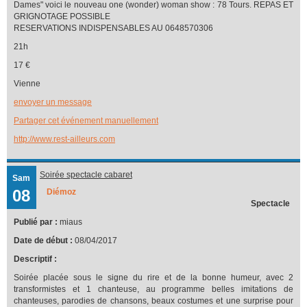
Dames" voici le nouveau one (wonder) woman show : 78 Tours. REPAS ET
GRIGNOTAGE POSSIBLE
RESERVATIONS INDISPENSABLES AU 0648570306
21h
17 €
Vienne
envoyer un message
Partager cet événement manuellement
http://www.rest-ailleurs.com
Soirée spectacle cabaret
Sam
08
Diémoz
Spectacle
Publié par :
miaus
Date de début :
08/04/2017
Descriptif :
Soirée placée sous le signe du rire et de la bonne humeur, avec 2
transformistes et 1 chanteuse, au programme belles imitations de
chanteuses, parodies de chansons, beaux costumes et une surprise pour