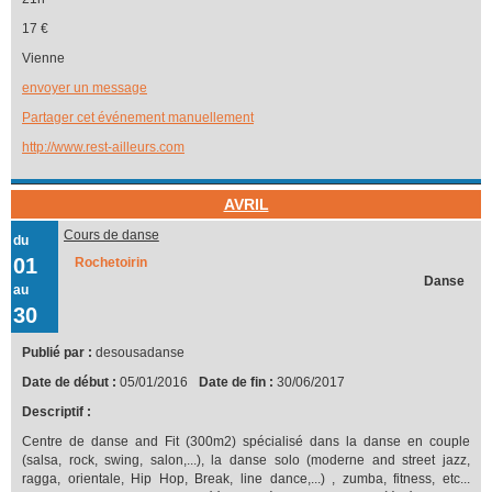
17 €
Vienne
envoyer un message
Partager cet événement manuellement
http://www.rest-ailleurs.com
AVRIL
Cours de danse
du
01
Rochetoirin
Danse
au
30
Publié par :
desousadanse
Date de début :
05/01/2016
Date de fin :
30/06/2017
Descriptif :
Centre de danse and Fit (300m2) spécialisé dans la danse en couple
(salsa, rock, swing, salon,...), la danse solo (moderne and street jazz,
ragga, orientale, Hip Hop, Break, line dance,...) , zumba, fitness, etc...