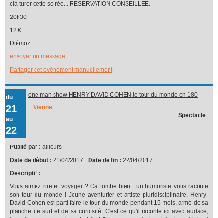
clà´turer cette soirée... RESERVATION CONSEILLEE.
20h30
12 €
Diémoz
envoyer un message
Partager cet événement manuellement
one man show HENRY DAVID COHEN le tour du monde en 180
du
vannes
21
Vienne
Spectacle
au
22
Publié par :
ailleurs
Date de début :
21/04/2017
Date de fin :
22/04/2017
Descriptif :
Vous aimez rire et voyager ? Ca tombe bien : un humoriste vous raconte
son tour du monde ! Jeune aventurier et artiste pluridisciplinaire, Henry-
David Cohen est parti faire le tour du monde pendant 15 mois, armé de sa
planche de surf et de sa curiosité. C'est ce qu'il raconte ici avec audace,