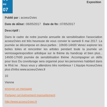
Exposition
au
07
Publié par :
acoeur2vies
Date de début :
06/05/2017
Date de fin :
07/05/2017
Descriptif :
Dans le cadre de notre journée annuelle de sensibilisation l'association
acoeur2vies est très heureuse de vous convier le samedi 6 mai 2017. La
journée se décompose en deux parties : 10h00-14h00 Venez explorer les
belles toiles et rencontrer les artistes pendant toute la journée un
vernissage/exposition artistique sur le thème du handicap et bien plus...
14h00-17h00 journée de sensibilisation thème :Accompagner un défis
pour tous Du covoiturage sera organisé pour les personnes habitant dans
le Rhà´ne . Nous vous y attendons très nombreux ! L'équipe Acoeur2vies
plus d'infos www.acoeur2vies.fr
10
Vienne
envoyer un message
Partager cet événement manuellement
http://www.acoeur2vies.fr