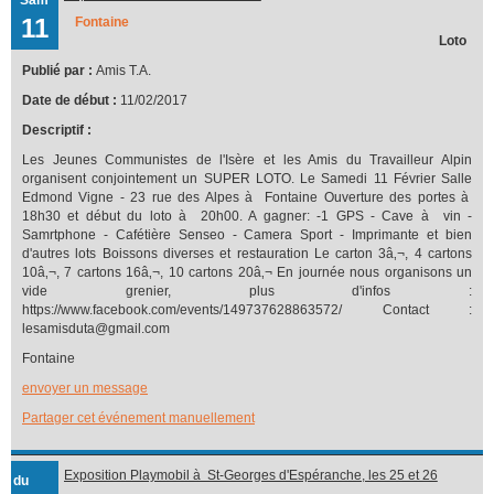
11
Fontaine
Loto
Publié par :
Amis T.A.
Date de début :
11/02/2017
Descriptif :
Les Jeunes Communistes de l'Isère et les Amis du Travailleur Alpin
organisent conjointement un SUPER LOTO. Le Samedi 11 Février Salle
Edmond Vigne - 23 rue des Alpes à Fontaine Ouverture des portes à
18h30 et début du loto à 20h00. A gagner: -1 GPS - Cave à vin -
Samrtphone - Cafétière Senseo - Camera Sport - Imprimante et bien
d'autres lots Boissons diverses et restauration Le carton 3â‚¬, 4 cartons
10â‚¬, 7 cartons 16â‚¬, 10 cartons 20â‚¬ En journée nous organisons un
vide grenier, plus d'infos :
https://www.facebook.com/events/149737628863572/ Contact :
lesamisduta@gmail.com
Fontaine
envoyer un message
Partager cet événement manuellement
Exposition Playmobil à St-Georges d'Espéranche, les 25 et 26
du
février 2017 organisée par l'association cinématographique, La