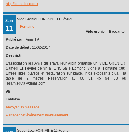
http://tremplinsport.fr
Vide Grenier FONTAINE 11 Février
Sam
11
Fontaine
Vide grenier - Brocante
Publié par :
Amis T.A.
Date de début :
11/02/2017
Descriptif :
L'association les Amis du Travailleur Alpin organise un VIDE GRENIER.
Samedi 11 Février de 9h à 17h, Salle Edmond Vigne à Fontaine (38).
Entrée libre, buvette et restauration sur place. Infos exposants : 6â‚¬ la
table de 2 mètres Réservation au 06 31 45 94 33 ou
lesamisduta@gmail.com
9h
Fontaine
envoyer un message
Partager cet événement manuellement
Super Loto FONTAINE 11 Février
Sam