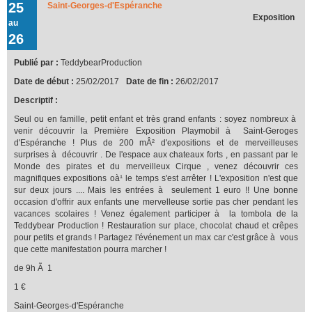
25
Saint-Georges-d'Espéranche
Teddybear Production !!!
Exposition
au
26
Publié par :
TeddybearProduction
Date de début :
25/02/2017
Date de fin :
26/02/2017
Descriptif :
Seul ou en famille, petit enfant et très grand enfants : soyez nombreux à
venir découvrir la Première Exposition Playmobil à Saint-Geroges
d'Espéranche ! Plus de 200 mÂ² d'expositions et de merveilleuses
surprises à découvrir . De l'espace aux chateaux forts , en passant par le
Monde des pirates et du merveilleux Cirque , venez découvrir ces
magnifiques expositions oà¹ le temps s'est arrêter ! L'exposition n'est que
sur deux jours .... Mais les entrées à seulement 1 euro !! Une bonne
occasion d'offrir aux enfants une mervelleuse sortie pas cher pendant les
vacances scolaires ! Venez également participer à la tombola de la
Teddybear Production ! Restauration sur place, chocolat chaud et crêpes
pour petits et grands ! Partagez l'événement un max car c'est grâce à vous
que cette manifestation pourra marcher !
de 9h Ã 1
1 €
Saint-Georges-d'Espéranche