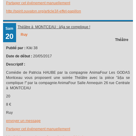
Partager cet événement manuellement
http://spirit.ouvaton.org/article3/l-effet-papillon
Théâtre à MONTCEAU : à§a se complique !
Sam
20
Ruy
Théâtre
Publié par :
Kiki 38
Date de début :
20/05/2017
Descriptif :
Comédie de Patricia HAUBE par la compagnie AnimaFour Les GODAS
Montceau vous proposent une soirée Théâtre avec la pièce "à§a se
complique !" par la compagnie AnimaFour Salle Annequin 26 rue Centrale
à MONTCEAU
20
8 €
Ruy
envoyer un message
Partager cet événement manuellement