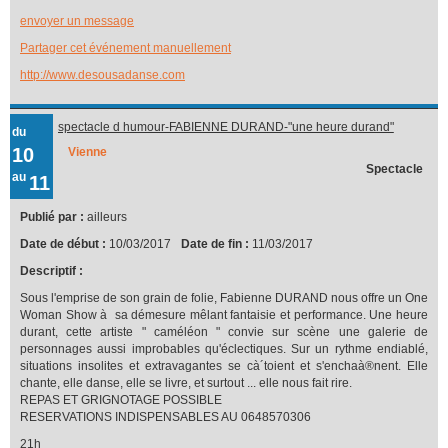
envoyer un message
Partager cet événement manuellement
http://www.desousadanse.com
spectacle d humour-FABIENNE DURAND-"une heure durand"
du
10
Vienne
Spectacle
au
11
Publié par :
ailleurs
Date de début :
10/03/2017
Date de fin :
11/03/2017
Descriptif :
Sous l'emprise de son grain de folie, Fabienne DURAND nous offre un One
Woman Show à sa démesure mêlant fantaisie et performance. Une heure
durant, cette artiste " caméléon " convie sur scène une galerie de
personnages aussi improbables qu'éclectiques. Sur un rythme endiablé,
situations insolites et extravagantes se cà´toient et s'enchaà®nent. Elle
chante, elle danse, elle se livre, et surtout ... elle nous fait rire.
REPAS ET GRIGNOTAGE POSSIBLE
RESERVATIONS INDISPENSABLES AU 0648570306
21h