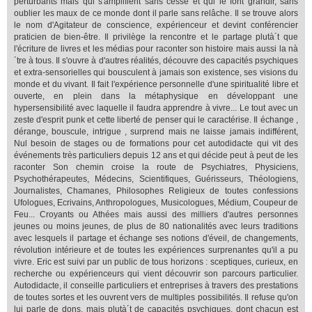
perturbants mais qui s'amplifient sans cesse et qui le font grandir, sans
oublier les maux de ce monde dont il parle sans relâche. Il se trouve alors
le nom d'Agitateur de conscience, expérienceur et devint conférencier
praticien de bien-être. Il privilège la rencontre et le partage plutà´t que
l'écriture de livres et les médias pour raconter son histoire mais aussi la nà
´tre à tous. Il s'ouvre à d'autres réalités, découvre des capacités psychiques
et extra-sensorielles qui bousculent à jamais son existence, ses visions du
monde et du vivant. Il fait l'expérience personnelle d'une spiritualité libre et
ouverte, en plein dans la métaphysique en développant une
hypersensibilité avec laquelle il faudra apprendre à vivre... Le tout avec un
zeste d'esprit punk et cette liberté de penser qui le caractérise. Il échange ,
dérange, bouscule, intrigue , surprend mais ne laisse jamais indifférent,
Nul besoin de stages ou de formations pour cet autodidacte qui vit des
événements très particuliers depuis 12 ans et qui décide peut à peut de les
raconter Son chemin croise la route de Psychiatres, Physiciens,
Psychothérapeutes, Médecins, Scientifiques, Guérisseurs, Théologiens,
Journalistes, Chamanes, Philosophes Religieux de toutes confessions
Ufologues, Ecrivains, Anthropologues, Musicologues, Médium, Coupeur de
Feu... Croyants ou Athées mais aussi des milliers d'autres personnes
jeunes ou moins jeunes, de plus de 80 nationalités avec leurs traditions
avec lesquels il partage et échange ses notions d'éveil, de changements,
révolution intérieure et de toutes les expériences surprenantes qu'il a pu
vivre. Eric est suivi par un public de tous horizons : sceptiques, curieux, en
recherche ou expérienceurs qui vient découvrir son parcours particulier.
Autodidacte, il conseille particuliers et entreprises à travers des prestations
de toutes sortes et les ouvrent vers de multiples possibilités. Il refuse qu'on
lui parle de dons, mais plutà´t de capacités psychiques, dont chacun est