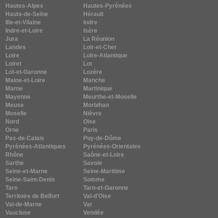
Hautes-Alpes
Hautes-Pyrénées
Hauts-de-Seine
Hérault
Ille-et-Vilaine
Indre
Indre-et-Loire
Isère
Jura
La Réunion
Landes
Loir-et-Cher
Loire
Loire-Atlantique
Loiret
Lot
Lot-et-Garonne
Lozère
Maine-et-Loire
Manche
Marne
Martinique
Mayenne
Meurthe-et-Moselle
Meuse
Morbihan
Moselle
Nièvre
Nord
Oise
Orne
Paris
Pas-de-Calais
Puy-de-Dôme
Pyrénées-Atlantiques
Pyrénées-Orientales
Rhône
Saône-et-Loire
Sarthe
Savoie
Seine-et-Marne
Seine-Maritime
Seine-Saint-Denis
Somme
Tarn
Tarn-et-Garonne
Territoire de Belfort
Val-d'Oise
Val-de-Marne
Var
Vaucluse
Vendée