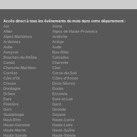
Accès direct à tous les événements du mois dans votre département :
Ain
Aisne
Allier
Alpes-de-Haute-Provence
Alpes-Maritimes
Ardèche
Ardennes
Ariège
Aube
Aude
Aveyron
Bas-Rhin
Bouches-du-Rhône
Calvados
Cantal
Charente
Charente-Maritime
Cher
Corrèze
Corse-du-Sud
Côte-d'Or
Côtes-d'Armor
Creuse
Deux-Sèvres
Dordogne
Doubs
Drôme
Essonne
Eure
Eure-et-Loir
Finistère
Gard
Gers
Gironde
Guadeloupe
Guyane
Haut-Rhin
Haute-Corse
Haute-Garonne
Haute-Loire
Haute-Marne
Haute-Saône
Haute-Savoie
Haute-Vienne