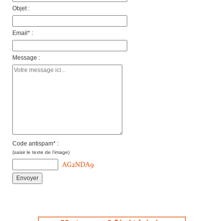
Objet :
Email* :
Message :
Code antispam* :
(saisir le texte de l'image)