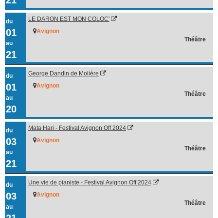
LE DARON EST MON COLOC'
du
01
Avignon
Théâtre
au
21
George Dandin de Molière
du
01
Avignon
Théâtre
au
20
Mata Hari - Festival Avignon Off 2024
du
03
Avignon
Théâtre
au
21
Une vie de pianiste - Festival Avignon Off 2024
du
03
Avignon
Théâtre
au
21