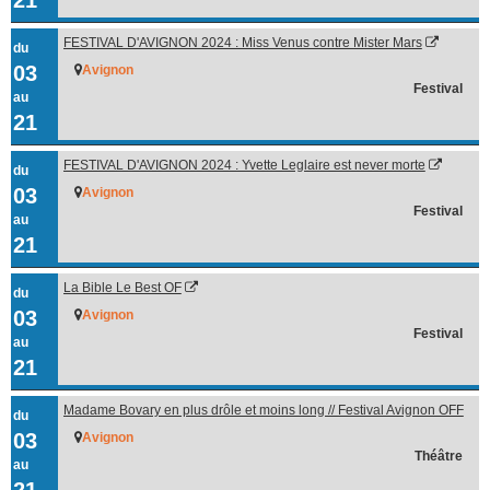
FESTIVAL D'AVIGNON 2024 : Miss Venus contre Mister Mars
du
03
Avignon
Festival
au
21
FESTIVAL D'AVIGNON 2024 : Yvette Leglaire est never morte
du
03
Avignon
Festival
au
21
La Bible Le Best OF
du
03
Avignon
Festival
au
21
Madame Bovary en plus drôle et moins long // Festival Avignon OFF
du
2024
03
Avignon
Théâtre
au
21