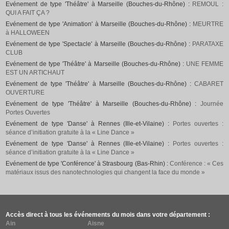
Evénement de type 'Théâtre' à Marseille (Bouches-du-Rhône) :
REMOUL :
QUI A FAIT ÇA ?
Evénement de type 'Animation' à Marseille (Bouches-du-Rhône) :
MEURTRE
à HALLOWEEN
Evénement de type 'Spectacle' à Marseille (Bouches-du-Rhône) :
PARATAXE
CLUB
Evénement de type 'Théâtre' à Marseille (Bouches-du-Rhône) :
UNE FEMME
EST UN ARTICHAUT
Evénement de type 'Théâtre' à Marseille (Bouches-du-Rhône) :
CABARET
OUVERTURE
Evénement de type 'Théâtre' à Marseille (Bouches-du-Rhône) :
Journée
Portes Ouvertes
Evénement de type 'Danse' à Rennes (Ille-et-Vilaine) :
Portes ouvertes :
séance d’initiation gratuite à la « Line Dance »
Evénement de type 'Danse' à Rennes (Ille-et-Vilaine) :
Portes ouvertes :
séance d’initiation gratuite à la « Line Dance »
Evénement de type 'Conférence' à Strasbourg (Bas-Rhin) :
Conférence : « Ces
matériaux issus des nanotechnologies qui changent la face du monde »
Accès direct à tous les événements du mois dans votre département :
Ain
Aisne