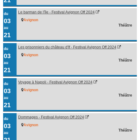
Le barman de l'île - Festival Avignon Off 2024
du
03
Avignon
Théâtre
au
21
Les prisonniers du château d'If - Festival Avignon Off 2024
du
03
Avignon
Théâtre
au
21
Voyage à Napoli - Festival Avignon Off 2024
du
03
Avignon
Théâtre
au
21
Dommages - Festival Avignon Off 2024
du
03
Avignon
Théâtre
au
21