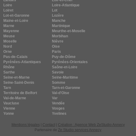
Landes
Loir-et-Cher
Loire
Loire-Atlantique
Loiret
Lot
Lot-et-Garonne
Lozère
Maine-et-Loire
Manche
Marne
Martinique
Mayenne
Meurthe-et-Moselle
Meuse
Morbihan
Moselle
Nièvre
Nord
Oise
Orne
Paris
Pas-de-Calais
Puy-de-Dôme
Pyrénées-Atlantiques
Pyrénées-Orientales
Rhône
Saône-et-Loire
Sarthe
Savoie
Seine-et-Marne
Seine-Maritime
Seine-Saint-Denis
Somme
Tarn
Tarn-et-Garonne
Territoire de Belfort
Val-d'Oise
Val-de-Marne
Var
Vaucluse
Vendée
Vienne
Vosges
Yonne
Yvelines
Mentions légales
|
Contact
|
Création : Agence Web ZeStudio Annecy
Partenaire de
Ze Studio services Annecy