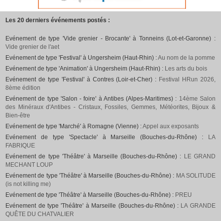
Les 20 derniers événements postés :
Evénement de type 'Vide grenier - Brocante' à Tonneins (Lot-et-Garonne) :
Vide grenier de l'aet
Evénement de type 'Festival' à Ungersheim (Haut-Rhin) :
Au nom de la pomme
Evénement de type 'Animation' à Ungersheim (Haut-Rhin) :
Les arts du bois
Evénement de type 'Festival' à Contres (Loir-et-Cher) :
Festival HRun 2026,
8ème édition
Evénement de type 'Salon - foire' à Antibes (Alpes-Maritimes) :
14ème Salon
des Minéraux d'Antibes - Cristaux, Fossiles, Gemmes, Météorites, Bijoux &
Bien-être
Evénement de type 'Marché' à Romagne (Vienne) :
Appel aux exposants
Evénement de type 'Spectacle' à Marseille (Bouches-du-Rhône) :
LA
FABRIQUE
Evénement de type 'Théâtre' à Marseille (Bouches-du-Rhône) :
LE GRAND
MECHANT LOUP
Evénement de type 'Théâtre' à Marseille (Bouches-du-Rhône) :
MA SOLITUDE
(is not killing me)
Evénement de type 'Théâtre' à Marseille (Bouches-du-Rhône) :
PREU
Evénement de type 'Théâtre' à Marseille (Bouches-du-Rhône) :
LA GRANDE
QUÊTE DU CHATVALIER