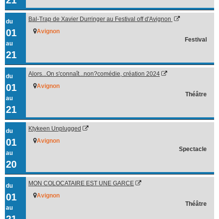
Bal-Trap de Xavier Durringer au Festival off d'Avignon
du
01
Avignon
Festival
au
21
Alors...On s'connaît...non?comédie, création 2024
du
01
Avignon
Théâtre
au
21
Ktykeen Unplugged
du
01
Avignon
Spectacle
au
20
MON COLOCATAIRE EST UNE GARCE
du
01
Avignon
Théâtre
au
21