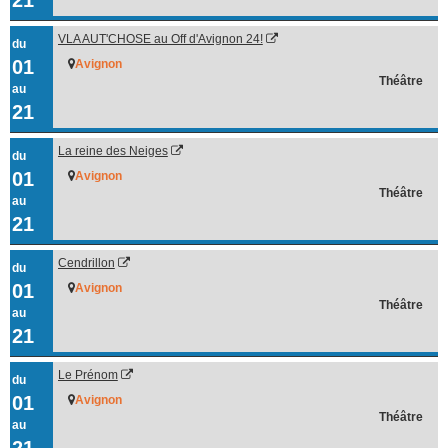
VLA AUT'CHOSE au Off d'Avignon 24!
du
01
Avignon
Théâtre
au
21
La reine des Neiges
du
01
Avignon
Théâtre
au
21
Cendrillon
du
01
Avignon
Théâtre
au
21
Le Prénom
du
01
Avignon
Théâtre
au
21