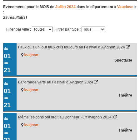
Evénements pour le MOIS de
Juillet 2024
dans le département «
Vaucluse
»
:
29 résultat(s)
Filter par ville :
Filtrer par type :
Faux culs un jour faux culs toujours au Festival d’Avignon 2024
du
01
Avignon
Spectacle
au
21
La tornade verte au Festival d’Avignon 2024
du
01
Avignon
Théâtre
au
21
Même les cons ont droit au Bonheur! -Off Avignon 2024!
du
01
Avignon
Théâtre
au
21