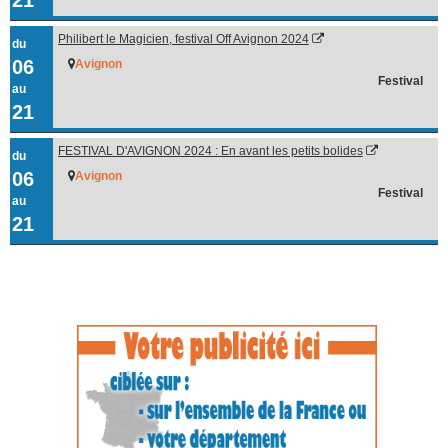
Philibert le Magicien, festival Off Avignon 2024
du
06
Avignon
Festival
au
21
FESTIVAL D'AVIGNON 2024 : En avant les petits bolides
du
06
Avignon
Festival
au
21