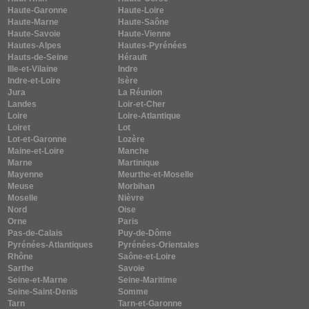
Haute-Garonne
Haute-Loire
Haute-Marne
Haute-Saône
Haute-Savoie
Haute-Vienne
Hautes-Alpes
Hautes-Pyrénées
Hauts-de-Seine
Hérault
Ille-et-Vilaine
Indre
Indre-et-Loire
Isère
Jura
La Réunion
Landes
Loir-et-Cher
Loire
Loire-Atlantique
Loiret
Lot
Lot-et-Garonne
Lozère
Maine-et-Loire
Manche
Marne
Martinique
Mayenne
Meurthe-et-Moselle
Meuse
Morbihan
Moselle
Nièvre
Nord
Oise
Orne
Paris
Pas-de-Calais
Puy-de-Dôme
Pyrénées-Atlantiques
Pyrénées-Orientales
Rhône
Saône-et-Loire
Sarthe
Savoie
Seine-et-Marne
Seine-Maritime
Seine-Saint-Denis
Somme
Tarn
Tarn-et-Garonne