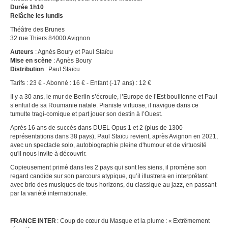
Durée 1h10
Relâche les lundis
Théâtre des Brunes
32 rue Thiers 84000 Avignon
Auteurs
: Agnès Boury et Paul Staïcu
Mise en scène
: Agnès Boury
Distribution
: Paul Staïcu
Tarifs : 23 € - Abonné : 16 € - Enfant (-17 ans) : 12 €
Il y a 30 ans, le mur de Berlin s’écroule, l’Europe de l’Est bouillonne et Paul
s’enfuit de sa Roumanie natale. Pianiste virtuose, il navigue dans ce
tumulte tragi-comique et part jouer son destin à l’Ouest.
Après 16 ans de succès dans DUEL Opus 1 et 2 (plus de 1300
représentations dans 38 pays), Paul Staïcu revient, après Avignon en 2021,
avec un spectacle solo, autobiographie pleine d'humour et de virtuosité
qu'il nous invite à découvrir.
Copieusement primé dans les 2 pays qui sont les siens, il promène son
regard candide sur son parcours atypique, qu’il illustrera en interprétant
avec brio des musiques de tous horizons, du classique au jazz, en passant
par la variété internationale.
FRANCE INTER
: Coup de cœur du Masque et la plume : « Extrêmement