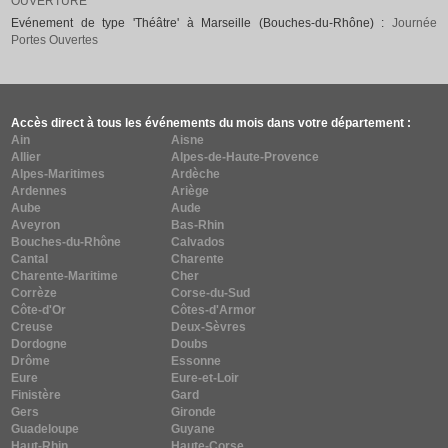
OUVERTURE
Evénement de type 'Théâtre' à Marseille (Bouches-du-Rhône) :
Journée
Portes Ouvertes
Accès direct à tous les événements du mois dans votre département :
Ain
Aisne
Allier
Alpes-de-Haute-Provence
Alpes-Maritimes
Ardèche
Ardennes
Ariège
Aube
Aude
Aveyron
Bas-Rhin
Bouches-du-Rhône
Calvados
Cantal
Charente
Charente-Maritime
Cher
Corrèze
Corse-du-Sud
Côte-d'Or
Côtes-d'Armor
Creuse
Deux-Sèvres
Dordogne
Doubs
Drôme
Essonne
Eure
Eure-et-Loir
Finistère
Gard
Gers
Gironde
Guadeloupe
Guyane
Haut-Rhin
Haute-Corse