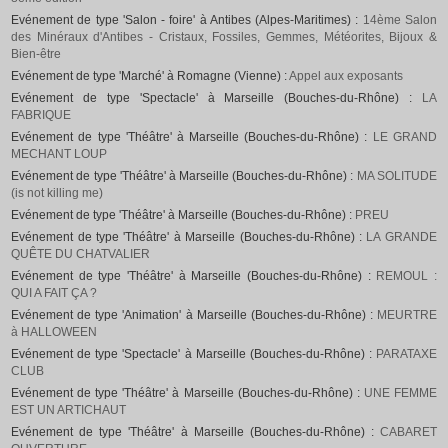
Evénement de type 'Salon - foire' à Antibes (Alpes-Maritimes) :
14ème Salon
des Minéraux d'Antibes - Cristaux, Fossiles, Gemmes, Météorites, Bijoux &
Bien-être
Evénement de type 'Marché' à Romagne (Vienne) :
Appel aux exposants
Evénement de type 'Spectacle' à Marseille (Bouches-du-Rhône) :
LA
FABRIQUE
Evénement de type 'Théâtre' à Marseille (Bouches-du-Rhône) :
LE GRAND
MECHANT LOUP
Evénement de type 'Théâtre' à Marseille (Bouches-du-Rhône) :
MA SOLITUDE
(is not killing me)
Evénement de type 'Théâtre' à Marseille (Bouches-du-Rhône) :
PREU
Evénement de type 'Théâtre' à Marseille (Bouches-du-Rhône) :
LA GRANDE
QUÊTE DU CHATVALIER
Evénement de type 'Théâtre' à Marseille (Bouches-du-Rhône) :
REMOUL :
QUI A FAIT ÇA ?
Evénement de type 'Animation' à Marseille (Bouches-du-Rhône) :
MEURTRE
à HALLOWEEN
Evénement de type 'Spectacle' à Marseille (Bouches-du-Rhône) :
PARATAXE
CLUB
Evénement de type 'Théâtre' à Marseille (Bouches-du-Rhône) :
UNE FEMME
EST UN ARTICHAUT
Evénement de type 'Théâtre' à Marseille (Bouches-du-Rhône) :
CABARET