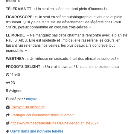
réussi ! »
TÉLÉRAMA TT
: « Un seul en scène musical plein d’humour ! »
FIGAROSCOPE
: « Un seul en scène autobiographique virtuose et plein
d'humour. Qu'il y a de fantaisie, de détachement, de légèreté chez Paul
Staïcu, joyeux bonhomme en costume trois-pièces. »
LE MONDE
: « Ne manquez pas cette charmante rencontre avec le pianiste
Paul STAICU. Elle est modeste et limpide, elle rassérène les cœurs, en
faisant ruisseler dans nos veines, les plus beaux airs dont rêve tout
pianophile. »
WEBTHEA
: « Un virtuose en croisade. Il fait des étincelles sonores ! »
FROGGYS DELIGHT
: « Un vrai showman ! Un talent impressionnant »
11h40
23
Avignon
Publié par :
mayaz
Envoyer un message
Partager cet événement manuellement
https://www.theatredesbrunes.fr/uneviedepianiste2024
Ouvrir dans une nouvelle fenêtre