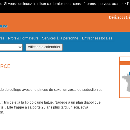
e. Si vous continuez à utiliser ce dernier, nous considérerons que vous acceptez l'u
Déjà 20381 
vés
Profs & Formateurs
Services à la personne
Entreprises locales
ARCE
ade de collège avec une pincée de sexe, un zeste de séduction et
ïf, timide et a la libido d'une laitue. Nadège a un plan diabolique
ite... Elle frappe à sa porte 25 ans plus tard, un soir, et va
on.