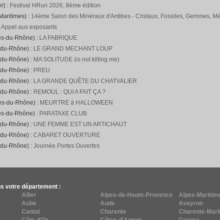
r) :
Festival HRun 2026, 8ème édition
Maritimes) :
14ème Salon des Minéraux d'Antibes - Cristaux, Fossiles, Gemmes, Mét
:
Appel aux exposants
es-du-Rhône) :
LA FABRIQUE
-du-Rhône) :
LE GRAND MECHANT LOUP
-du-Rhône) :
MA SOLITUDE (is not killing me)
-du-Rhône) :
PREU
-du-Rhône) :
LA GRANDE QUÊTE DU CHATVALIER
-du-Rhône) :
REMOUL : QUI A FAIT ÇA ?
hes-du-Rhône) :
MEURTRE à HALLOWEEN
es-du-Rhône) :
PARATAXE CLUB
-du-Rhône) :
UNE FEMME EST UN ARTICHAUT
-du-Rhône) :
CABARET OUVERTURE
-du-Rhône) :
Journée Portes Ouvertes
s votre département :
Allier
Alpes-de-Haute-Provence
Alpes-Maritim
Aube
Aude
Aveyron
Cantal
Charente
Charente-Mari