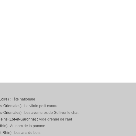
Loire) :
Fête nationale
s-Orientales) :
Le vilain petit canard
s-Orientales) :
Les aventures de Gulliver le chat
neins (Lot-et-Garonne) :
Vide grenier de l'aet
hin) :
Au nom de la pomme
t-Rhin) :
Les arts du bois