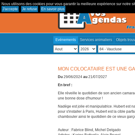
Nous utilisons des cookies pour vous garantir la meilleure expérience sur notre sit
J'accepte
Je refuse
En savoir plus
Evénements
Services animaliers
Objets trou
MON COLOCATAIRE EST UNE G
Du
29/06/2024
au
21/07/2027
En bref :
Elle réveille le quotidien de son ancien camar
une bonne dose d'humour !
Nadège est jolie et manipulatrice. Hubert est na
pour s'installer à Paris, Hubert est la cible parfa
chambouler ainsi le quotidien de ce vieux garç
Auteur : Fabrice Blind, Michel Delgado