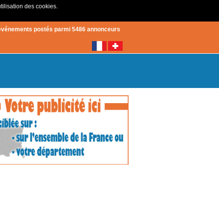
tilisation des cookies.
Créer un compte
|
Connexion
événements postés parmi 5486 annonceurs