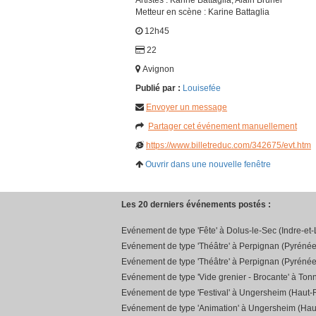
Artistes : Karine Battaglia, Alain Brunel
Metteur en scène : Karine Battaglia
12h45
22
Avignon
Publié par :
Louisefée
Envoyer un message
Partager cet événement manuellement
https://www.billetreduc.com/342675/evt.htm
Ouvrir dans une nouvelle fenêtre
Les 20 derniers événements postés :
Evénement de type 'Fête' à Dolus-le-Sec (Indre-et-
Evénement de type 'Théâtre' à Perpignan (Pyrénée
Evénement de type 'Théâtre' à Perpignan (Pyrénée
Evénement de type 'Vide grenier - Brocante' à Ton
Evénement de type 'Festival' à Ungersheim (Haut-R
Evénement de type 'Animation' à Ungersheim (Hau