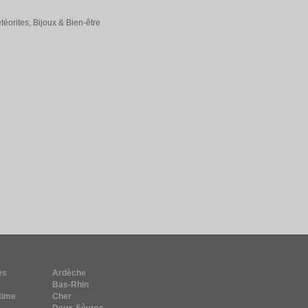
éorites, Bijoux & Bien-être
es
Ardèche
Bas-Rhin
time
Cher