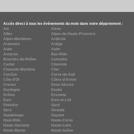
Accès direct à tous les événements du mois dans votre département :
Ain
Aisne
Allier
Alpes-de-Haute-Provence
Alpes-Maritimes
Ardèche
Ardennes
Ariège
Aube
Aude
Aveyron
Bas-Rhin
Bouches-du-Rhône
Calvados
Cantal
Charente
Charente-Maritime
Cher
Corrèze
Corse-du-Sud
Côte-d'Or
Côtes-d'Armor
Creuse
Deux-Sèvres
Dordogne
Doubs
Drôme
Essonne
Eure
Eure-et-Loir
Finistère
Gard
Gers
Gironde
Guadeloupe
Guyane
Haut-Rhin
Haute-Corse
Haute-Garonne
Haute-Loire
Haute-Marne
Haute-Saône