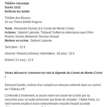
Théâtre classique
Durée 1h15
Relâche les lundis
Théâtre des Brunes
32 rue Thiers 84000 Avignon
Texte
: Alexandre Dumas
(Le Comte de Monte Cristo)
Artistes
: Gabriel Laborde, Thibault Truffert en alternance avec Félix
Rivière, Emeric Bellamoli, Nicolas Giraudi
Metteur en scène
: Gabriel Laborde
Tarif plein : 22 €
Abonné / Réduit (chômeur, intermittent, -26 ans) : 15 €
Enfant (-12 ans) : 12 €
Venez découvrir comment est née la légende du Comte de Monte-Cristo
!
Edmond Dantès, victime d'un complot se retrouve enfermé dans un cachot
du Château d'If.
Confronté à l'isolement, le jeune marin est sauvé de la folie par sa
rencontre avec un autre prisonnier qui tente de s'évader : l'Abbé Faria. Le
vieil homme érudit et d'une extraordinaire vivacité d'esprit accepte