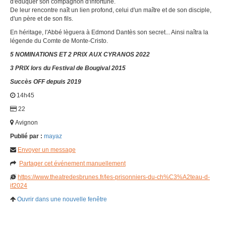
d'éduquer son compagnon d'infortune.
De leur rencontre naît un lien profond, celui d'un maître et de son disciple,
d'un père et de son fils.
En héritage, l'Abbé lèguera à Edmond Dantès son secret... Ainsi naîtra la
légende du Comte de Monte-Cristo.
5 NOMINATIONS ET 2 PRIX AUX CYRANOS 2022
3 PRIX lors du Festival de Bougival 2015
Succès OFF depuis 2019
14h45
22
Avignon
Publié par :
mayaz
Envoyer un message
Partager cet événement manuellement
https://www.theatredesbrunes.fr/les-prisonniers-du-ch%C3%A2teau-d-
if2024
Ouvrir dans une nouvelle fenêtre