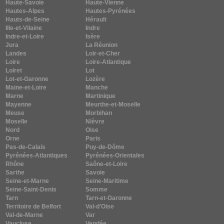
Haute-Savoie
Haute-Vienne
Hautes-Alpes
Hautes-Pyrénées
Hauts-de-Seine
Hérault
Ille-et-Vilaine
Indre
Indre-et-Loire
Isère
Jura
La Réunion
Landes
Loir-et-Cher
Loire
Loire-Atlantique
Loiret
Lot
Lot-et-Garonne
Lozère
Maine-et-Loire
Manche
Marne
Martinique
Mayenne
Meurthe-et-Moselle
Meuse
Morbihan
Moselle
Nièvre
Nord
Oise
Orne
Paris
Pas-de-Calais
Puy-de-Dôme
Pyrénées-Atlantiques
Pyrénées-Orientales
Rhône
Saône-et-Loire
Sarthe
Savoie
Seine-et-Marne
Seine-Maritime
Seine-Saint-Denis
Somme
Tarn
Tarn-et-Garonne
Territoire de Belfort
Val-d'Oise
Val-de-Marne
Var
Vaucluse
Vendée