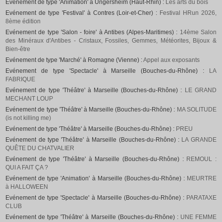
Evénement de type 'Animation' à Ungersheim (Haut-Rhin) :
Les arts du bois
Evénement de type 'Festival' à Contres (Loir-et-Cher) :
Festival HRun 2026,
8ème édition
Evénement de type 'Salon - foire' à Antibes (Alpes-Maritimes) :
14ème Salon
des Minéraux d'Antibes - Cristaux, Fossiles, Gemmes, Météorites, Bijoux &
Bien-être
Evénement de type 'Marché' à Romagne (Vienne) :
Appel aux exposants
Evénement de type 'Spectacle' à Marseille (Bouches-du-Rhône) :
LA
FABRIQUE
Evénement de type 'Théâtre' à Marseille (Bouches-du-Rhône) :
LE GRAND
MECHANT LOUP
Evénement de type 'Théâtre' à Marseille (Bouches-du-Rhône) :
MA SOLITUDE
(is not killing me)
Evénement de type 'Théâtre' à Marseille (Bouches-du-Rhône) :
PREU
Evénement de type 'Théâtre' à Marseille (Bouches-du-Rhône) :
LA GRANDE
QUÊTE DU CHATVALIER
Evénement de type 'Théâtre' à Marseille (Bouches-du-Rhône) :
REMOUL :
QUI A FAIT ÇA ?
Evénement de type 'Animation' à Marseille (Bouches-du-Rhône) :
MEURTRE
à HALLOWEEN
Evénement de type 'Spectacle' à Marseille (Bouches-du-Rhône) :
PARATAXE
CLUB
Evénement de type 'Théâtre' à Marseille (Bouches-du-Rhône) :
UNE FEMME