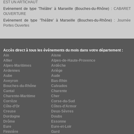
EST UN ARTICHAUT
Evénement de type 'Théâtre' à Marseille (Bouches-du-Rhône) :
CABARET
OUVERTURE
Evénement de type 'Théâtre' à Marseille (Bouches-du-Rhône) :
Journée
Portes Ouvertes
Accès direct à tous les événements du mois dans votre département :
Ain
Aisne
Allier
Alpes-de-Haute-Provence
Alpes-Maritimes
Ardèche
Ardennes
Ariège
Aube
Aude
Aveyron
Bas-Rhin
Bouches-du-Rhône
Calvados
Cantal
Charente
Charente-Maritime
Cher
Corrèze
Corse-du-Sud
Côte-d'Or
Côtes-d'Armor
Creuse
Deux-Sèvres
Dordogne
Doubs
Drôme
Essonne
Eure
Eure-et-Loir
Finistère
Gard