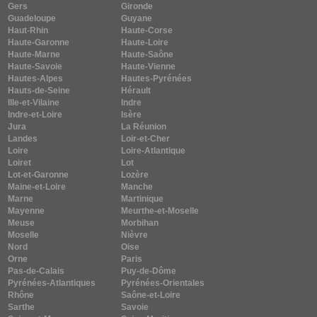
Gers
Gironde
Guadeloupe
Guyane
Haut-Rhin
Haute-Corse
Haute-Garonne
Haute-Loire
Haute-Marne
Haute-Saône
Haute-Savoie
Haute-Vienne
Hautes-Alpes
Hautes-Pyrénées
Hauts-de-Seine
Hérault
Ille-et-Vilaine
Indre
Indre-et-Loire
Isère
Jura
La Réunion
Landes
Loir-et-Cher
Loire
Loire-Atlantique
Loiret
Lot
Lot-et-Garonne
Lozère
Maine-et-Loire
Manche
Marne
Martinique
Mayenne
Meurthe-et-Moselle
Meuse
Morbihan
Moselle
Nièvre
Nord
Oise
Orne
Paris
Pas-de-Calais
Puy-de-Dôme
Pyrénées-Atlantiques
Pyrénées-Orientales
Rhône
Saône-et-Loire
Sarthe
Savoie