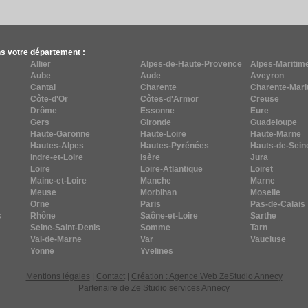
s votre département :
Allier
Alpes-de-Haute-Provence
Alpes-Maritim
Aube
Aude
Aveyron
Cantal
Charente
Charente-Mari
Côte-d'Or
Côtes-d'Armor
Creuse
Drôme
Essonne
Eure
Gers
Gironde
Guadeloupe
Haute-Garonne
Haute-Loire
Haute-Marne
Hautes-Alpes
Hautes-Pyrénées
Hauts-de-Sein
Indre-et-Loire
Isère
Jura
Loire
Loire-Atlantique
Loiret
Maine-et-Loire
Manche
Marne
Meuse
Morbihan
Moselle
Orne
Paris
Pas-de-Calais
s
Rhône
Saône-et-Loire
Sarthe
Seine-Saint-Denis
Somme
Tarn
Val-de-Marne
Var
Vaucluse
Yonne
Yvelines
Mentions légales
|
Contact
|
Création : Agence Web ZeStudio Annecy
Partenaire de
Ze Studio services Annecy