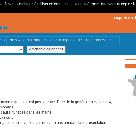
e. Si vous continuez à utiliser ce dernier, nous considérerons que vous acceptez l'u
Déjà 20381 
vés
Profs & Formateurs
Services à la personne
Entreprises locales
raconte que ce n'est pas si grave d'être de la génération Y, même X,
 monde !
auf si tu tapes dans tes mains.
cas où...
e ça comme tu vaux, mais ne parle pas pendant la représentation.