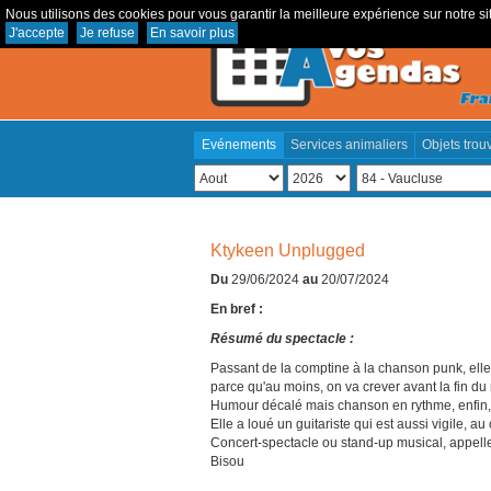
Nous utilisons des cookies pour vous garantir la meilleure expérience sur notre sit
J'accepte
Je refuse
En savoir plus
Evénements
Services animaliers
Objets trou
Ktykeen Unplugged
Du
29/06/2024
au
20/07/2024
En bref :
Résumé du spectacle :
Passant de la comptine à la chanson punk, elle 
parce qu'au moins, on va crever avant la fin du
Humour décalé mais chanson en rythme, enfin, s
Elle a loué un guitariste qui est aussi vigile, au 
Concert-spectacle ou stand-up musical, appell
Bisou