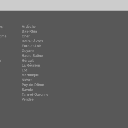
es
Ardèche
Bas-Rhin
time
Cher
Deux-Sèvres
Eure-et-Loir
Guyane
Haute-Saône
e
Hérault
La Réunion
Lot
Martinique
Nièvre
Puy-de-Dôme
Savoie
Tarn-et-Garonne
Vendée