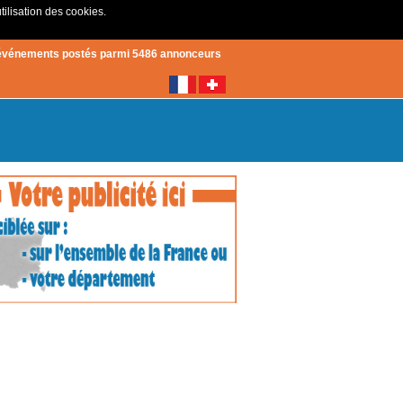
tilisation des cookies.
Créer un compte
|
Connexion
événements postés parmi 5486 annonceurs