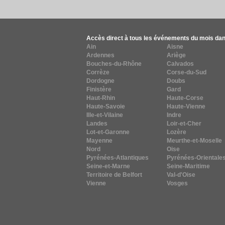
Accès direct à tous les événements du mois dan
Ain
Aisne
Ardennes
Ariège
Bouches-du-Rhône
Calvados
Corrèze
Corse-du-Sud
Dordogne
Doubs
Finistère
Gard
Haut-Rhin
Haute-Corse
Haute-Savoie
Haute-Vienne
Ille-et-Vilaine
Indre
Landes
Loir-et-Cher
Lot-et-Garonne
Lozère
Mayenne
Meurthe-et-Moselle
Nord
Oise
Pyrénées-Atlantiques
Pyrénées-Orientale
Seine-et-Marne
Seine-Maritime
Territoire de Belfort
Val-d'Oise
Vienne
Vosges