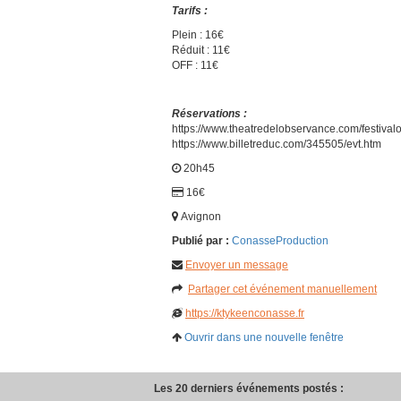
Tarifs :
Plein : 16€
Réduit : 11€
OFF : 11€
Réservations :
https://www.theatredelobservance.com/festiva
https://www.billetreduc.com/345505/evt.htm
20h45
16€
Avignon
Publié par :
ConasseProduction
Envoyer un message
Partager cet événement manuellement
https://ktykeenconasse.fr
Ouvrir dans une nouvelle fenêtre
Les 20 derniers événements postés :