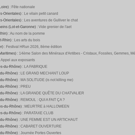
Loire) :
Fête nationale
s-Orientales) :
Le vilain petit canard
s-Orientales) :
Les aventures de Gulliver le chat
neins (Lot-et-Garonne) :
Vide grenier de l'aet
hin) :
Au nom de la pomme
t-Rhin) :
Les arts du bois
r) :
Festival HRun 2026, 8ème édition
Maritimes) :
14ème Salon des Minéraux d'Antibes - Cristaux, Fossiles, Gemmes, Mét
:
Appel aux exposants
es-du-Rhône) :
LA FABRIQUE
-du-Rhône) :
LE GRAND MECHANT LOUP
-du-Rhône) :
MA SOLITUDE (is not killing me)
-du-Rhône) :
PREU
-du-Rhône) :
LA GRANDE QUÊTE DU CHATVALIER
-du-Rhône) :
REMOUL : QUI A FAIT ÇA ?
hes-du-Rhône) :
MEURTRE à HALLOWEEN
es-du-Rhône) :
PARATAXE CLUB
-du-Rhône) :
UNE FEMME EST UN ARTICHAUT
-du-Rhône) :
CABARET OUVERTURE
-du-Rhône) :
Journée Portes Ouvertes