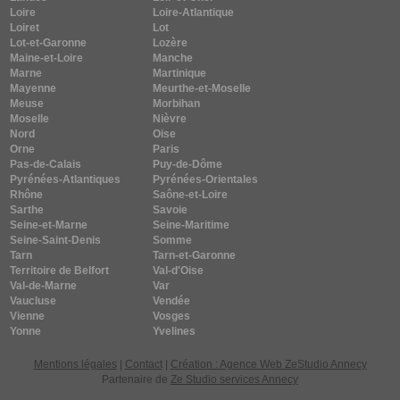
Loire
Loire-Atlantique
Loiret
Lot
Lot-et-Garonne
Lozère
Maine-et-Loire
Manche
Marne
Martinique
Mayenne
Meurthe-et-Moselle
Meuse
Morbihan
Moselle
Nièvre
Nord
Oise
Orne
Paris
Pas-de-Calais
Puy-de-Dôme
Pyrénées-Atlantiques
Pyrénées-Orientales
Rhône
Saône-et-Loire
Sarthe
Savoie
Seine-et-Marne
Seine-Maritime
Seine-Saint-Denis
Somme
Tarn
Tarn-et-Garonne
Territoire de Belfort
Val-d'Oise
Val-de-Marne
Var
Vaucluse
Vendée
Vienne
Vosges
Yonne
Yvelines
Mentions légales
|
Contact
|
Création : Agence Web ZeStudio Annecy
Partenaire de
Ze Studio services Annecy