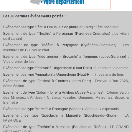
Les 20 derniers événements postés :
Evénement de type 'Fête' à Dolus-le-Sec (Indre-et-Loire) :
Fête nationale
Evénement de type 'Théâtre' à Perpignan (Pyrénées-Orientales) :
Le vilain
petit canard
Evénement de type 'Théâtre' à Perpignan (Pyrénées-Orientales) :
Les
aventures de Gulliver le chat
Evénement de type 'Vide grenier - Brocante' à Tonneins (Lot-et-Garonne) :
Vide grenier de l'aet
Evénement de type 'Festival' à Ungersheim (Haut-Rhin) :
Au nom de la pomme
Evénement de type 'Animation' à Ungersheim (Haut-Rhin) :
Les arts du bois
Evénement de type 'Festival' à Contres (Loir-et-Cher) :
Festival HRun 2026,
8ème édition
Evénement de type 'Salon - foire' à Antibes (Alpes-Maritimes) :
14ème Salon
des Minéraux d'Antibes - Cristaux, Fossiles, Gemmes, Météorites, Bijoux &
Bien-être
Evénement de type 'Marché' à Romagne (Vienne) :
Appel aux exposants
Evénement de type 'Spectacle' à Marseille (Bouches-du-Rhône) :
LA
FABRIQUE
Evénement de type 'Théâtre' à Marseille (Bouches-du-Rhône) :
LE GRAND