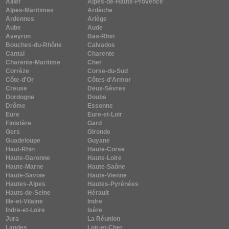
Allier
Alpes-de-Haute-Provence
Alpes-Maritimes
Ardèche
Ardennes
Ariège
Aube
Aude
Aveyron
Bas-Rhin
Bouches-du-Rhône
Calvados
Cantal
Charente
Charente-Maritime
Cher
Corrèze
Corse-du-Sud
Côte-d'Or
Côtes-d'Armor
Creuse
Deux-Sèvres
Dordogne
Doubs
Drôme
Essonne
Eure
Eure-et-Loir
Finistère
Gard
Gers
Gironde
Guadeloupe
Guyane
Haut-Rhin
Haute-Corse
Haute-Garonne
Haute-Loire
Haute-Marne
Haute-Saône
Haute-Savoie
Haute-Vienne
Hautes-Alpes
Hautes-Pyrénées
Hauts-de-Seine
Hérault
Ille-et-Vilaine
Indre
Indre-et-Loire
Isère
Jura
La Réunion
Landes
Loir-et-Cher