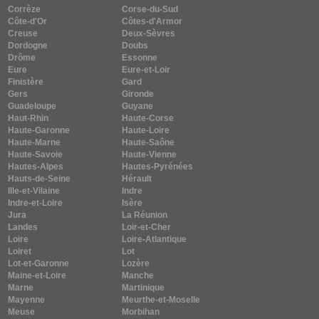
Corrèze
Corse-du-Sud
Côte-d'Or
Côtes-d'Armor
Creuse
Deux-Sèvres
Dordogne
Doubs
Drôme
Essonne
Eure
Eure-et-Loir
Finistère
Gard
Gers
Gironde
Guadeloupe
Guyane
Haut-Rhin
Haute-Corse
Haute-Garonne
Haute-Loire
Haute-Marne
Haute-Saône
Haute-Savoie
Haute-Vienne
Hautes-Alpes
Hautes-Pyrénées
Hauts-de-Seine
Hérault
Ille-et-Vilaine
Indre
Indre-et-Loire
Isère
Jura
La Réunion
Landes
Loir-et-Cher
Loire
Loire-Atlantique
Loiret
Lot
Lot-et-Garonne
Lozère
Maine-et-Loire
Manche
Marne
Martinique
Mayenne
Meurthe-et-Moselle
Meuse
Morbihan