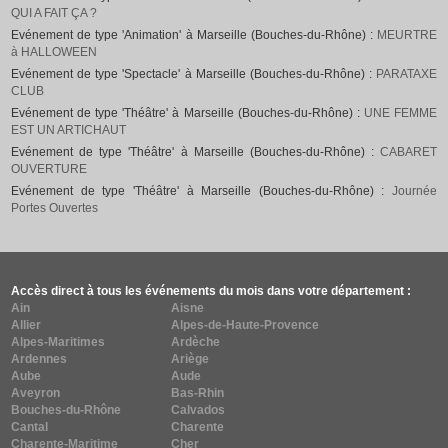
QUI A FAIT ÇA ?
Evénement de type 'Animation' à Marseille (Bouches-du-Rhône) :
MEURTRE
à HALLOWEEN
Evénement de type 'Spectacle' à Marseille (Bouches-du-Rhône) :
PARATAXE
CLUB
Evénement de type 'Théâtre' à Marseille (Bouches-du-Rhône) :
UNE FEMME
EST UN ARTICHAUT
Evénement de type 'Théâtre' à Marseille (Bouches-du-Rhône) :
CABARET
OUVERTURE
Evénement de type 'Théâtre' à Marseille (Bouches-du-Rhône) :
Journée
Portes Ouvertes
Accès direct à tous les événements du mois dans votre département :
Ain
Aisne
Allier
Alpes-de-Haute-Provence
Alpes-Maritimes
Ardèche
Ardennes
Ariège
Aube
Aude
Aveyron
Bas-Rhin
Bouches-du-Rhône
Calvados
Cantal
Charente
Charente-Maritime
Cher