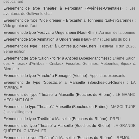
petit canard
Evénement de type 'Théâtre' à Perpignan (Pyrénées-Orientales) :
Les
aventures de Gulliver le chat
Evénement de type 'Vide grenier - Brocante' à Tonneins (Lot-et-Garonne) :
Vide grenier de l'aet
Evénement de type 'Festival' à Ungersheim (Haut-Rhin) :
Au nom de la pomme
Evénement de type 'Animation' à Ungersheim (Haut-Rhin) :
Les arts du bois
Evénement de type 'Festival' à Contres (Loir-et-Cher) :
Festival HRun 2026,
8ème édition
Evénement de type 'Salon - foire' à Antibes (Alpes-Maritimes) :
14ème Salon
des Minéraux d'Antibes - Cristaux, Fossiles, Gemmes, Météorites, Bijoux &
Bien-être
Evénement de type 'Marché' à Romagne (Vienne) :
Appel aux exposants
Evénement de type 'Spectacle' à Marseille (Bouches-du-Rhône) :
LA
FABRIQUE
Evénement de type 'Théâtre' à Marseille (Bouches-du-Rhône) :
LE GRAND
MECHANT LOUP
Evénement de type 'Théâtre' à Marseille (Bouches-du-Rhône) :
MA SOLITUDE
(is not killing me)
Evénement de type 'Théâtre' à Marseille (Bouches-du-Rhône) :
PREU
Evénement de type 'Théâtre' à Marseille (Bouches-du-Rhône) :
LA GRANDE
QUÊTE DU CHATVALIER
Evénement de type 'Théâtre' à Marseille (Bouches-du-Rhône) :
REMOUL :