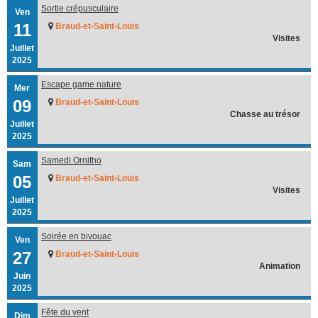
Sortie crépusculaire
Ven
11
Braud-et-Saint-Louis
Visites
Juillet
2025
Escape game nature
Mer
09
Braud-et-Saint-Louis
Chasse au trésor
Juillet
2025
Samedi Ornitho
Sam
05
Braud-et-Saint-Louis
Visites
Juillet
2025
Soirée en bivouac
Ven
27
Braud-et-Saint-Louis
Animation
Juin
2025
Fête du vent
Dim