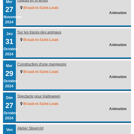
Oiseau en fil tendu
Mer
27
Braud-et-Saint-Louis
Animation
Novembre
2024
Sur les traces des animaux
Jeu
31
Braud-et-Saint-Louis
Animation
Octobre
2024
Construction d'une mangeoire
Mar
29
Braud-et-Saint-Louis
Animation
Octobre
2024
Spectacle pour Halloween
Dim
27
Braud-et-Saint-Louis
Animation
Octobre
2024
Atelier Street Art
Ven