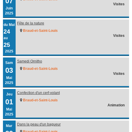
07
Visites
Juin
2025
Fête de la nature
du
Mai
24
Braud-et-Saint-Louis
Visites
au
25
2025
Samedi Ornitho
Sam
03
Braud-et-Saint-Louis
Visites
Mai
2025
Confection d'un cerf-volant
Jeu
01
Braud-et-Saint-Louis
Animation
Mai
2025
Dans la peau d'un bagueur
Mar
Braud-et-Saint-Louis