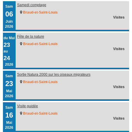
Samedi comptage
Sam
06
Braud-et-Saint-Louis
Visites
Juin
2026
Fête de la nature
du
Mai
23
Braud-et-Saint-Louis
Visites
au
24
2026
Sortie Natura 2000 sur les oiseaux migrateurs
Sam
23
Braud-et-Saint-Louis
Visites
Mai
2026
Visite guidée
Sam
16
Braud-et-Saint-Louis
Visites
Mai
2026