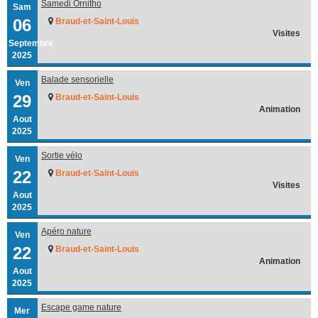
Samedi Ornitho
Sam
06
Braud-et-Saint-Louis
Visites
Septembre
2025
Balade sensorielle
Ven
29
Braud-et-Saint-Louis
Animation
Aout
2025
Sortie vélo
Ven
22
Braud-et-Saint-Louis
Visites
Aout
2025
Apéro nature
Ven
22
Braud-et-Saint-Louis
Animation
Aout
2025
Escape game nature
Mer