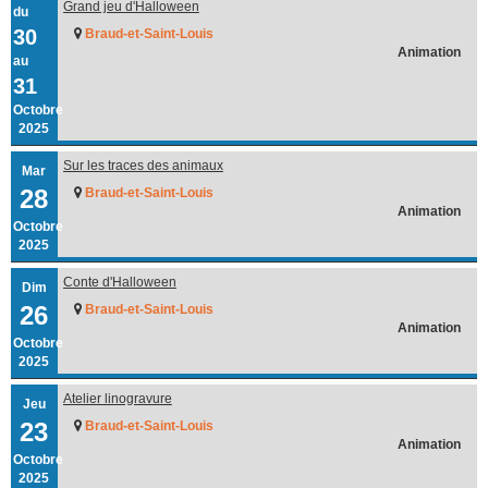
Grand jeu d'Halloween
du
30
Braud-et-Saint-Louis
Animation
au
31
Octobre
2025
Sur les traces des animaux
Mar
28
Braud-et-Saint-Louis
Animation
Octobre
2025
Conte d'Halloween
Dim
26
Braud-et-Saint-Louis
Animation
Octobre
2025
Atelier linogravure
Jeu
23
Braud-et-Saint-Louis
Animation
Octobre
2025