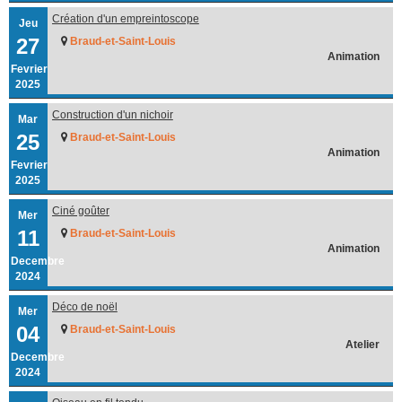
Création d'un empreintoscope
Jeu
27
Braud-et-Saint-Louis
Animation
Fevrier
2025
Construction d'un nichoir
Mar
25
Braud-et-Saint-Louis
Animation
Fevrier
2025
Ciné goûter
Mer
11
Braud-et-Saint-Louis
Animation
Decembre
2024
Déco de noël
Mer
04
Braud-et-Saint-Louis
Atelier
Decembre
2024