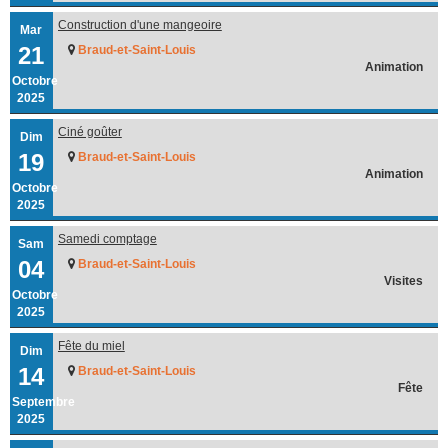
Construction d'une mangeoire
Mar
21
Braud-et-Saint-Louis
Animation
Octobre
2025
Ciné goûter
Dim
19
Braud-et-Saint-Louis
Animation
Octobre
2025
Samedi comptage
Sam
04
Braud-et-Saint-Louis
Visites
Octobre
2025
Fête du miel
Dim
14
Braud-et-Saint-Louis
Fête
Septembre
2025