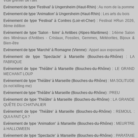
Vide grenier de l'aet
Evénement de type 'Festival' à Ungersheim (Haut-Rhin) :
Au nom de la pomme
Evénement de type 'Animation' à Ungersheim (Haut-Rhin) :
Les arts du bois
Evénement de type 'Festival' à Contres (Loir-et-Cher) :
Festival HRun 2026,
8ème édition
Evénement de type 'Salon - foire' à Antibes (Alpes-Maritimes) :
14ème Salon
des Minéraux d'Antibes - Cristaux, Fossiles, Gemmes, Météorites, Bijoux &
Bien-être
Evénement de type 'Marché' à Romagne (Vienne) :
Appel aux exposants
Evénement de type 'Spectacle' à Marseille (Bouches-du-Rhône) :
LA
FABRIQUE
Evénement de type 'Théâtre' à Marseille (Bouches-du-Rhône) :
LE GRAND
MECHANT LOUP
Evénement de type 'Théâtre' à Marseille (Bouches-du-Rhône) :
MA SOLITUDE
(is not killing me)
Evénement de type 'Théâtre' à Marseille (Bouches-du-Rhône) :
PREU
Evénement de type 'Théâtre' à Marseille (Bouches-du-Rhône) :
LA GRANDE
QUÊTE DU CHATVALIER
Evénement de type 'Théâtre' à Marseille (Bouches-du-Rhône) :
REMOUL :
QUI A FAIT ÇA ?
Evénement de type 'Animation' à Marseille (Bouches-du-Rhône) :
MEURTRE
à HALLOWEEN
Evénement de type 'Spectacle' à Marseille (Bouches-du-Rhône) :
PARATAXE