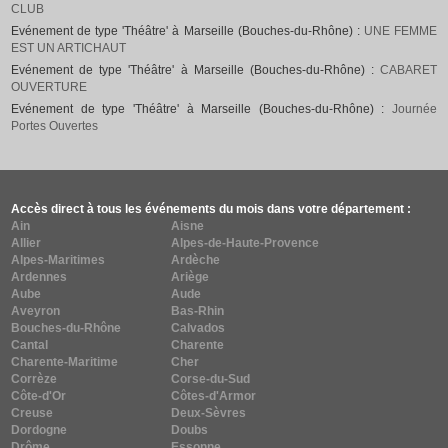
CLUB
Evénement de type 'Théâtre' à Marseille (Bouches-du-Rhône) :
UNE FEMME
EST UN ARTICHAUT
Evénement de type 'Théâtre' à Marseille (Bouches-du-Rhône) :
CABARET
OUVERTURE
Evénement de type 'Théâtre' à Marseille (Bouches-du-Rhône) :
Journée
Portes Ouvertes
Accès direct à tous les événements du mois dans votre département :
Ain
Aisne
Allier
Alpes-de-Haute-Provence
Alpes-Maritimes
Ardèche
Ardennes
Ariège
Aube
Aude
Aveyron
Bas-Rhin
Bouches-du-Rhône
Calvados
Cantal
Charente
Charente-Maritime
Cher
Corrèze
Corse-du-Sud
Côte-d'Or
Côtes-d'Armor
Creuse
Deux-Sèvres
Dordogne
Doubs
Drôme
Essonne