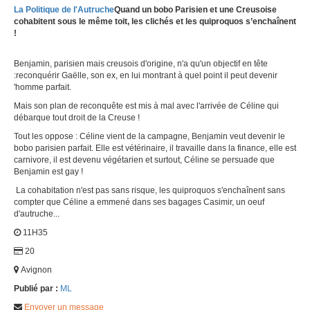
La Politique de l'Autruche
Quand un bobo Parisien et une Creusoise
cohabitent sous le même toit, les clichés et les quiproquos s’enchaînent
!
Benjamin, parisien mais creusois d'origine, n'a qu'un objectif en tête
:reconquérir Gaëlle, son ex, en lui montrant à quel point il peut devenir
'homme parfait.
Mais son plan de reconquête est mis à mal avec l'arrivée de Céline qui
débarque tout droit de la Creuse !
Tout les oppose : Céline vient de la campagne, Benjamin veut devenir le
bobo parisien parfait. Elle est vétérinaire, il travaille dans la finance, elle est
carnivore, il est devenu végétarien et surtout, Céline se persuade que
Benjamin est gay !
La cohabitation n'est pas sans risque, les quiproquos s'enchaînent sans
compter que Céline a emmené dans ses bagages Casimir, un oeuf
d'autruche...
11H35
20
Avignon
Publié par :
ML
Envoyer un message