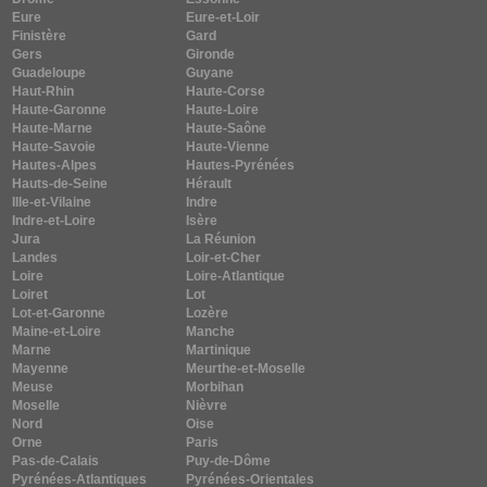
Eure
Eure-et-Loir
Finistère
Gard
Gers
Gironde
Guadeloupe
Guyane
Haut-Rhin
Haute-Corse
Haute-Garonne
Haute-Loire
Haute-Marne
Haute-Saône
Haute-Savoie
Haute-Vienne
Hautes-Alpes
Hautes-Pyrénées
Hauts-de-Seine
Hérault
Ille-et-Vilaine
Indre
Indre-et-Loire
Isère
Jura
La Réunion
Landes
Loir-et-Cher
Loire
Loire-Atlantique
Loiret
Lot
Lot-et-Garonne
Lozère
Maine-et-Loire
Manche
Marne
Martinique
Mayenne
Meurthe-et-Moselle
Meuse
Morbihan
Moselle
Nièvre
Nord
Oise
Orne
Paris
Pas-de-Calais
Puy-de-Dôme
Pyrénées-Atlantiques
Pyrénées-Orientales