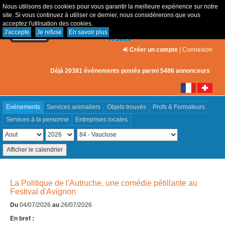
Nous utilisons des cookies pour vous garantir la meilleure expérience sur notre
site. Si vous continuez à utiliser ce dernier, nous considérerons que vous
acceptez l'utilisation des cookies.
J'accepte
Je refuse
En savoir plus
Créer un compte
|
Connexion
Déjà 20381 événements postés parmi 5486 annonceurs
Evénements
Services animaliers
Objets trouvés
Profs & Formateurs
Services à la personne
Entreprises locales
La Politique de l'Autruche, une comédie pétillante au
Festival d'Avignon
Du
04/07/2026
au
26/07/2026
En bref :