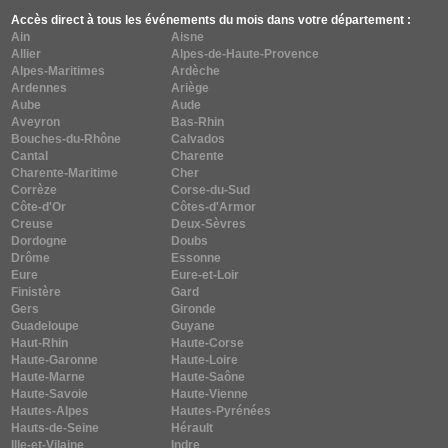
Accès direct à tous les événements du mois dans votre département :
Ain
Aisne
Allier
Alpes-de-Haute-Provence
Alpes-Maritimes
Ardèche
Ardennes
Ariège
Aube
Aude
Aveyron
Bas-Rhin
Bouches-du-Rhône
Calvados
Cantal
Charente
Charente-Maritime
Cher
Corrèze
Corse-du-Sud
Côte-d'Or
Côtes-d'Armor
Creuse
Deux-Sèvres
Dordogne
Doubs
Drôme
Essonne
Eure
Eure-et-Loir
Finistère
Gard
Gers
Gironde
Guadeloupe
Guyane
Haut-Rhin
Haute-Corse
Haute-Garonne
Haute-Loire
Haute-Marne
Haute-Saône
Haute-Savoie
Haute-Vienne
Hautes-Alpes
Hautes-Pyrénées
Hauts-de-Seine
Hérault
Ille-et-Vilaine
Indre