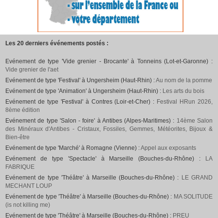
Les 20 derniers événements postés :
Evénement de type 'Vide grenier - Brocante' à Tonneins (Lot-et-Garonne) :
Vide grenier de l'aet
Evénement de type 'Festival' à Ungersheim (Haut-Rhin) :
Au nom de la pomme
Evénement de type 'Animation' à Ungersheim (Haut-Rhin) :
Les arts du bois
Evénement de type 'Festival' à Contres (Loir-et-Cher) :
Festival HRun 2026,
8ème édition
Evénement de type 'Salon - foire' à Antibes (Alpes-Maritimes) :
14ème Salon
des Minéraux d'Antibes - Cristaux, Fossiles, Gemmes, Météorites, Bijoux &
Bien-être
Evénement de type 'Marché' à Romagne (Vienne) :
Appel aux exposants
Evénement de type 'Spectacle' à Marseille (Bouches-du-Rhône) :
LA
FABRIQUE
Evénement de type 'Théâtre' à Marseille (Bouches-du-Rhône) :
LE GRAND
MECHANT LOUP
Evénement de type 'Théâtre' à Marseille (Bouches-du-Rhône) :
MA SOLITUDE
(is not killing me)
Evénement de type 'Théâtre' à Marseille (Bouches-du-Rhône) :
PREU