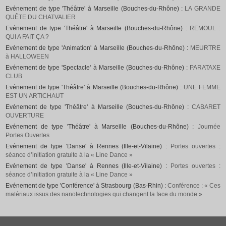
Evénement de type 'Théâtre' à Marseille (Bouches-du-Rhône) :
LA GRANDE
QUÊTE DU CHATVALIER
Evénement de type 'Théâtre' à Marseille (Bouches-du-Rhône) :
REMOUL :
QUI A FAIT ÇA ?
Evénement de type 'Animation' à Marseille (Bouches-du-Rhône) :
MEURTRE
à HALLOWEEN
Evénement de type 'Spectacle' à Marseille (Bouches-du-Rhône) :
PARATAXE
CLUB
Evénement de type 'Théâtre' à Marseille (Bouches-du-Rhône) :
UNE FEMME
EST UN ARTICHAUT
Evénement de type 'Théâtre' à Marseille (Bouches-du-Rhône) :
CABARET
OUVERTURE
Evénement de type 'Théâtre' à Marseille (Bouches-du-Rhône) :
Journée
Portes Ouvertes
Evénement de type 'Danse' à Rennes (Ille-et-Vilaine) :
Portes ouvertes :
séance d’initiation gratuite à la « Line Dance »
Evénement de type 'Danse' à Rennes (Ille-et-Vilaine) :
Portes ouvertes :
séance d’initiation gratuite à la « Line Dance »
Evénement de type 'Conférence' à Strasbourg (Bas-Rhin) :
Conférence : « Ces
matériaux issus des nanotechnologies qui changent la face du monde »