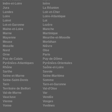
Indre-et-Loire
Isère
Jura
La Réunion
Landes
Loir-et-Cher
Loire
Loire-Atlantique
Loiret
Lot
Lot-et-Garonne
Lozère
Maine-et-Loire
Manche
Marne
Martinique
Mayenne
Meurthe-et-Moselle
Meuse
Morbihan
Moselle
Nièvre
Nord
Oise
Orne
Paris
Pas-de-Calais
Puy-de-Dôme
Pyrénées-Atlantiques
Pyrénées-Orientales
Rhône
Saône-et-Loire
Sarthe
Savoie
Seine-et-Marne
Seine-Maritime
Seine-Saint-Denis
Somme
Tarn
Tarn-et-Garonne
Territoire de Belfort
Val-d'Oise
Val-de-Marne
Var
Vaucluse
Vendée
Vienne
Vosges
Yonne
Yvelines