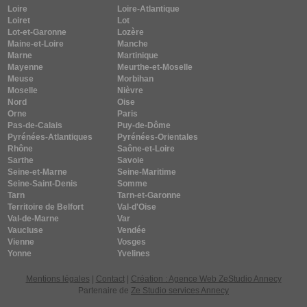
Loire
Loire-Atlantique
Loiret
Lot
Lot-et-Garonne
Lozère
Maine-et-Loire
Manche
Marne
Martinique
Mayenne
Meurthe-et-Moselle
Meuse
Morbihan
Moselle
Nièvre
Nord
Oise
Orne
Paris
Pas-de-Calais
Puy-de-Dôme
Pyrénées-Atlantiques
Pyrénées-Orientales
Rhône
Saône-et-Loire
Sarthe
Savoie
Seine-et-Marne
Seine-Maritime
Seine-Saint-Denis
Somme
Tarn
Tarn-et-Garonne
Territoire de Belfort
Val-d'Oise
Val-de-Marne
Var
Vaucluse
Vendée
Vienne
Vosges
Yonne
Yvelines
Mentions légales
|
Contact
|
Création : Agence Web ZeStudio Annecy
Partenaire de
Ze Studio services Annecy