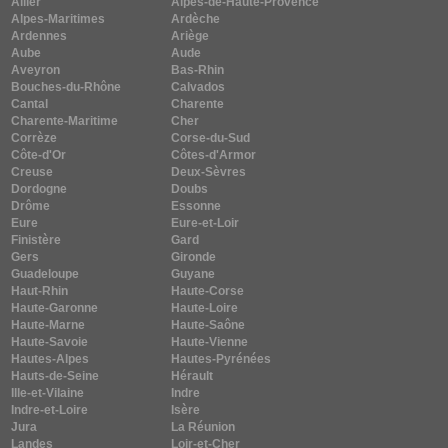
Allier
Alpes-de-Haute-Provence
Alpes-Maritimes
Ardèche
Ardennes
Ariège
Aube
Aude
Aveyron
Bas-Rhin
Bouches-du-Rhône
Calvados
Cantal
Charente
Charente-Maritime
Cher
Corrèze
Corse-du-Sud
Côte-d'Or
Côtes-d'Armor
Creuse
Deux-Sèvres
Dordogne
Doubs
Drôme
Essonne
Eure
Eure-et-Loir
Finistère
Gard
Gers
Gironde
Guadeloupe
Guyane
Haut-Rhin
Haute-Corse
Haute-Garonne
Haute-Loire
Haute-Marne
Haute-Saône
Haute-Savoie
Haute-Vienne
Hautes-Alpes
Hautes-Pyrénées
Hauts-de-Seine
Hérault
Ille-et-Vilaine
Indre
Indre-et-Loire
Isère
Jura
La Réunion
Landes
Loir-et-Cher