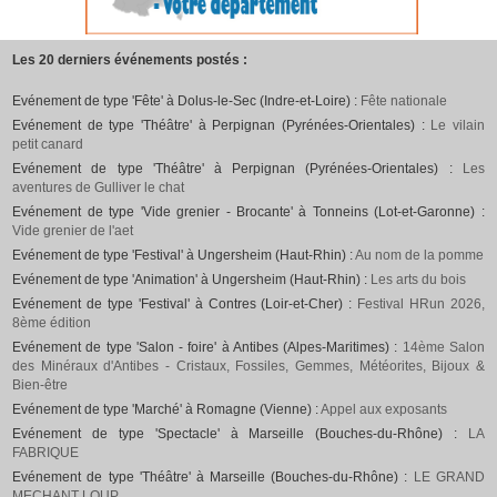
Les 20 derniers événements postés :
Evénement de type 'Fête' à Dolus-le-Sec (Indre-et-Loire) :
Fête nationale
Evénement de type 'Théâtre' à Perpignan (Pyrénées-Orientales) :
Le vilain
petit canard
Evénement de type 'Théâtre' à Perpignan (Pyrénées-Orientales) :
Les
aventures de Gulliver le chat
Evénement de type 'Vide grenier - Brocante' à Tonneins (Lot-et-Garonne) :
Vide grenier de l'aet
Evénement de type 'Festival' à Ungersheim (Haut-Rhin) :
Au nom de la pomme
Evénement de type 'Animation' à Ungersheim (Haut-Rhin) :
Les arts du bois
Evénement de type 'Festival' à Contres (Loir-et-Cher) :
Festival HRun 2026,
8ème édition
Evénement de type 'Salon - foire' à Antibes (Alpes-Maritimes) :
14ème Salon
des Minéraux d'Antibes - Cristaux, Fossiles, Gemmes, Météorites, Bijoux &
Bien-être
Evénement de type 'Marché' à Romagne (Vienne) :
Appel aux exposants
Evénement de type 'Spectacle' à Marseille (Bouches-du-Rhône) :
LA
FABRIQUE
Evénement de type 'Théâtre' à Marseille (Bouches-du-Rhône) :
LE GRAND
MECHANT LOUP