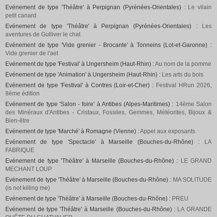
Evénement de type 'Théâtre' à Perpignan (Pyrénées-Orientales) :
Le vilain
petit canard
Evénement de type 'Théâtre' à Perpignan (Pyrénées-Orientales) :
Les
aventures de Gulliver le chat
Evénement de type 'Vide grenier - Brocante' à Tonneins (Lot-et-Garonne) :
Vide grenier de l'aet
Evénement de type 'Festival' à Ungersheim (Haut-Rhin) :
Au nom de la pomme
Evénement de type 'Animation' à Ungersheim (Haut-Rhin) :
Les arts du bois
Evénement de type 'Festival' à Contres (Loir-et-Cher) :
Festival HRun 2026,
8ème édition
Evénement de type 'Salon - foire' à Antibes (Alpes-Maritimes) :
14ème Salon
des Minéraux d'Antibes - Cristaux, Fossiles, Gemmes, Météorites, Bijoux &
Bien-être
Evénement de type 'Marché' à Romagne (Vienne) :
Appel aux exposants
Evénement de type 'Spectacle' à Marseille (Bouches-du-Rhône) :
LA
FABRIQUE
Evénement de type 'Théâtre' à Marseille (Bouches-du-Rhône) :
LE GRAND
MECHANT LOUP
Evénement de type 'Théâtre' à Marseille (Bouches-du-Rhône) :
MA SOLITUDE
(is not killing me)
Evénement de type 'Théâtre' à Marseille (Bouches-du-Rhône) :
PREU
Evénement de type 'Théâtre' à Marseille (Bouches-du-Rhône) :
LA GRANDE