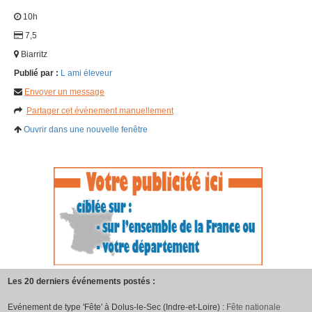
10h
7,5
Biarritz
Publié par :
L ami éleveur
Envoyer un message
Partager cet événement manuellement
Ouvrir dans une nouvelle fenêtre
Les 20 derniers événements postés :
Evénement de type 'Fête' à Dolus-le-Sec (Indre-et-Loire) :
Fête nationale