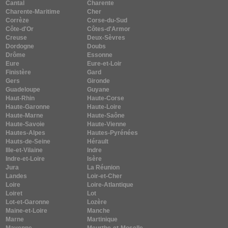
Cantal
Charente
Charente-Maritime
Cher
Corrèze
Corse-du-Sud
Côte-d'Or
Côtes-d'Armor
Creuse
Deux-Sèvres
Dordogne
Doubs
Drôme
Essonne
Eure
Eure-et-Loir
Finistère
Gard
Gers
Gironde
Guadeloupe
Guyane
Haut-Rhin
Haute-Corse
Haute-Garonne
Haute-Loire
Haute-Marne
Haute-Saône
Haute-Savoie
Haute-Vienne
Hautes-Alpes
Hautes-Pyrénées
Hauts-de-Seine
Hérault
Ille-et-Vilaine
Indre
Indre-et-Loire
Isère
Jura
La Réunion
Landes
Loir-et-Cher
Loire
Loire-Atlantique
Loiret
Lot
Lot-et-Garonne
Lozère
Maine-et-Loire
Manche
Marne
Martinique