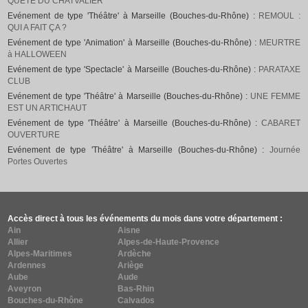
QUÊTE DU CHATVALIER
Evénement de type 'Théâtre' à Marseille (Bouches-du-Rhône) :
REMOUL :
QUI A FAIT ÇA ?
Evénement de type 'Animation' à Marseille (Bouches-du-Rhône) :
MEURTRE
à HALLOWEEN
Evénement de type 'Spectacle' à Marseille (Bouches-du-Rhône) :
PARATAXE
CLUB
Evénement de type 'Théâtre' à Marseille (Bouches-du-Rhône) :
UNE FEMME
EST UN ARTICHAUT
Evénement de type 'Théâtre' à Marseille (Bouches-du-Rhône) :
CABARET
OUVERTURE
Evénement de type 'Théâtre' à Marseille (Bouches-du-Rhône) :
Journée
Portes Ouvertes
Accès direct à tous les événements du mois dans votre département :
Ain
Aisne
Allier
Alpes-de-Haute-Provence
Alpes-Maritimes
Ardèche
Ardennes
Ariège
Aube
Aude
Aveyron
Bas-Rhin
Bouches-du-Rhône
Calvados