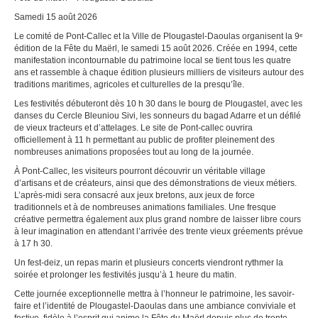
Samedi 15 août 2026
Le comité de Pont-Callec et la Ville de Plougastel-Daoulas organisent la 9ᵉ
édition de la Fête du Maërl, le samedi 15 août 2026. Créée en 1994, cette
manifestation incontournable du patrimoine local se tient tous les quatre
ans et rassemble à chaque édition plusieurs milliers de visiteurs autour des
traditions maritimes, agricoles et culturelles de la presqu’île.
Les festivités débuteront dès 10 h 30 dans le bourg de Plougastel, avec les
danses du Cercle Bleuniou Sivi, les sonneurs du bagad Adarre et un défilé
de vieux tracteurs et d’attelages. Le site de Pont-callec ouvrira
officiellement à 11 h permettant au public de profiter pleinement des
nombreuses animations proposées tout au long de la journée.
À Pont-Callec, les visiteurs pourront découvrir un véritable village
d’artisans et de créateurs, ainsi que des démonstrations de vieux métiers.
L’après-midi sera consacré aux jeux bretons, aux jeux de force
traditionnels et à de nombreuses animations familiales. Une fresque
créative permettra également aux plus grand nombre de laisser libre cours
à leur imagination en attendant l’arrivée des trente vieux gréements prévue
à 17 h 30.
Un fest-deiz, un repas marin et plusieurs concerts viendront rythmer la
soirée et prolonger les festivités jusqu’à 1 heure du matin.
Cette journée exceptionnelle mettra à l’honneur le patrimoine, les savoir-
faire et l’identité de Plougastel-Daoulas dans une ambiance conviviale et
festive, fidèle à l’esprit qui anime la Fête du Maërl depuis plus de trente