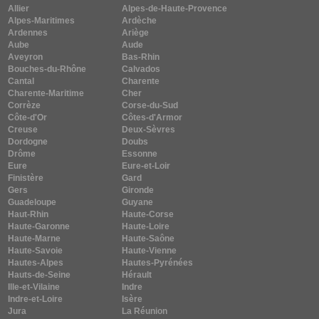
Allier
Alpes-de-Haute-Provence
Alpes-Maritimes
Ardèche
Ardennes
Ariège
Aube
Aude
Aveyron
Bas-Rhin
Bouches-du-Rhône
Calvados
Cantal
Charente
Charente-Maritime
Cher
Corrèze
Corse-du-Sud
Côte-d'Or
Côtes-d'Armor
Creuse
Deux-Sèvres
Dordogne
Doubs
Drôme
Essonne
Eure
Eure-et-Loir
Finistère
Gard
Gers
Gironde
Guadeloupe
Guyane
Haut-Rhin
Haute-Corse
Haute-Garonne
Haute-Loire
Haute-Marne
Haute-Saône
Haute-Savoie
Haute-Vienne
Hautes-Alpes
Hautes-Pyrénées
Hauts-de-Seine
Hérault
Ille-et-Vilaine
Indre
Indre-et-Loire
Isère
Jura
La Réunion