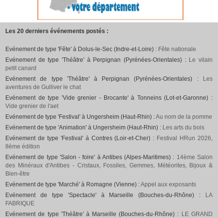
Les 20 derniers événements postés :
Evénement de type 'Fête' à Dolus-le-Sec (Indre-et-Loire) :
Fête nationale
Evénement de type 'Théâtre' à Perpignan (Pyrénées-Orientales) :
Le vilain
petit canard
Evénement de type 'Théâtre' à Perpignan (Pyrénées-Orientales) :
Les
aventures de Gulliver le chat
Evénement de type 'Vide grenier - Brocante' à Tonneins (Lot-et-Garonne) :
Vide grenier de l'aet
Evénement de type 'Festival' à Ungersheim (Haut-Rhin) :
Au nom de la pomme
Evénement de type 'Animation' à Ungersheim (Haut-Rhin) :
Les arts du bois
Evénement de type 'Festival' à Contres (Loir-et-Cher) :
Festival HRun 2026,
8ème édition
Evénement de type 'Salon - foire' à Antibes (Alpes-Maritimes) :
14ème Salon
des Minéraux d'Antibes - Cristaux, Fossiles, Gemmes, Météorites, Bijoux &
Bien-être
Evénement de type 'Marché' à Romagne (Vienne) :
Appel aux exposants
Evénement de type 'Spectacle' à Marseille (Bouches-du-Rhône) :
LA
FABRIQUE
Evénement de type 'Théâtre' à Marseille (Bouches-du-Rhône) :
LE GRAND