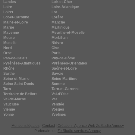
Landes
Loir-et-Cher
Loire
Loire-Atlantique
Loiret
Lot
Lot-et-Garonne
Lozère
Maine-et-Loire
Manche
Marne
Martinique
Mayenne
Meurthe-et-Moselle
Meuse
Morbihan
Moselle
Nièvre
Nord
Oise
Orne
Paris
Pas-de-Calais
Puy-de-Dôme
Pyrénées-Atlantiques
Pyrénées-Orientales
Rhône
Saône-et-Loire
Sarthe
Savoie
Seine-et-Marne
Seine-Maritime
Seine-Saint-Denis
Somme
Tarn
Tarn-et-Garonne
Territoire de Belfort
Val-d'Oise
Val-de-Marne
Var
Vaucluse
Vendée
Vienne
Vosges
Yonne
Yvelines
Mentions légales
|
Contact
|
Création : Agence Web ZeStudio Annecy
Partenaire de
Ze Studio services Annecy