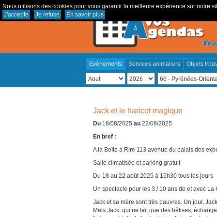
Nous utilisons des cookies pour vous garantir la meilleure expérience sur notre sit
J'accepte
Je refuse
En savoir plus
Evénements
Services animaliers
Objets trou
Jack et le haricot magique
Du
18/08/2025
au
22/08/2025
En bref :
A la Boîte à Rire 113 avenue du palais des expo
Salle climatisée et parking gratuit
Du 18 au 22 août 2025 à 15h30 tous les jours
Un spectacle pour les 3 / 10 ans de et avec 
Jack et sa mère sont très pauvres. Un jour, Jac
Mais Jack, qui ne fait que des bêtises, échange