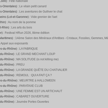
Loire) :
Fête nationale
s-Orientales) :
Le vilain petit canard
s-Orientales) :
Les aventures de Gulliver le chat
neins (Lot-et-Garonne) :
Vide grenier de l'aet
hin) :
Au nom de la pomme
t-Rhin) :
Les arts du bois
r) :
Festival HRun 2026, 8ème édition
Maritimes) :
14ème Salon des Minéraux d'Antibes - Cristaux, Fossiles, Gemmes, Mét
:
Appel aux exposants
es-du-Rhône) :
LA FABRIQUE
-du-Rhône) :
LE GRAND MECHANT LOUP
-du-Rhône) :
MA SOLITUDE (is not killing me)
-du-Rhône) :
PREU
-du-Rhône) :
LA GRANDE QUÊTE DU CHATVALIER
-du-Rhône) :
REMOUL : QUI A FAIT ÇA ?
hes-du-Rhône) :
MEURTRE à HALLOWEEN
es-du-Rhône) :
PARATAXE CLUB
-du-Rhône) :
UNE FEMME EST UN ARTICHAUT
-du-Rhône) :
CABARET OUVERTURE
-du-Rhône) :
Journée Portes Ouvertes