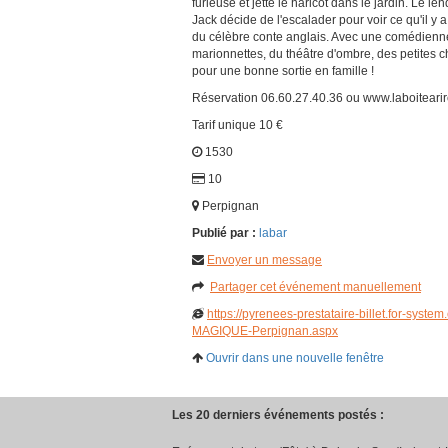
furieuse et jette le haricot dans le jardin. Le l
Jack décide de l'escalader pour voir ce qu'il y
du célèbre conte anglais. Avec une comédienn
marionnettes, du théâtre d'ombre, des petites 
pour une bonne sortie en famille !
Réservation 06.60.27.40.36 ou www.laboitearire
Tarif unique 10 €
1530
10
Perpignan
Publié par :
labar
Envoyer un message
Partager cet événement manuellement
https://pyrenees-prestataire-billet.for-
MAGIQUE-Perpignan.aspx
Ouvrir dans une nouvelle fenêtre
Les 20 derniers événements postés :