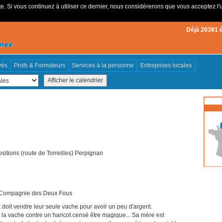
e. Si vous continuez à utiliser ce dernier, nous considérerons que vous acceptez l'u
Déjà 20381 
vés
Profs & Formateurs
Services à la personne
Entreprises locales
sitions (route de Torreilles) Perpignan
La Compagnie des Deux Fous
k doit vendre leur seule vache pour avoir un peu d'argent.
 la vache contre un haricot censé être magique... Sa mère est