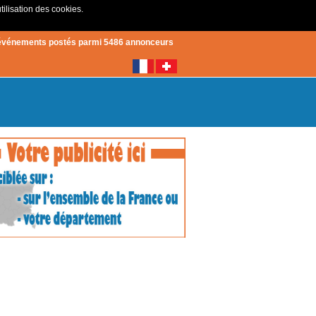
tilisation des cookies.
Créer un compte
|
Connexion
événements postés parmi 5486 annonceurs