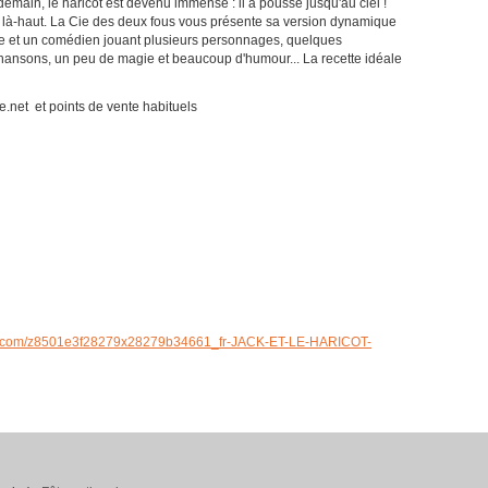
endemain, le haricot est devenu immense : il a poussé jusqu'au ciel !
 a là-haut. La Cie des deux fous vous présente sa version dynamique
e et un comédien jouant plusieurs personnages, quelques
chansons, un peu de magie et beaucoup d'humour... La recette idéale
.net et points de vente habituels
system.com/z8501e3f28279x28279b34661_fr-JACK-ET-LE-HARICOT-