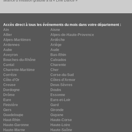
séance d’initiation gratuite à la « Line Dance »
Accès direct à tous les événements du mois dans votre département :
Ain
Aisne
Allier
Alpes-de-Haute-Provence
Alpes-Maritimes
Ardèche
Ardennes
Ariège
Aube
Aude
Aveyron
Bas-Rhin
Bouches-du-Rhône
Calvados
Cantal
Charente
Charente-Maritime
Cher
Corrèze
Corse-du-Sud
Côte-d'Or
Côtes-d'Armor
Creuse
Deux-Sèvres
Dordogne
Doubs
Drôme
Essonne
Eure
Eure-et-Loir
Finistère
Gard
Gers
Gironde
Guadeloupe
Guyane
Haut-Rhin
Haute-Corse
Haute-Garonne
Haute-Loire
Haute-Marne
Haute-Saône