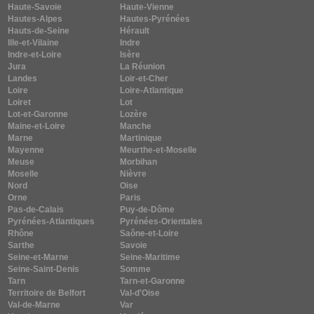
Haute-Savoie
Haute-Vienne
Hautes-Alpes
Hautes-Pyrénées
Hauts-de-Seine
Hérault
Ille-et-Vilaine
Indre
Indre-et-Loire
Isère
Jura
La Réunion
Landes
Loir-et-Cher
Loire
Loire-Atlantique
Loiret
Lot
Lot-et-Garonne
Lozère
Maine-et-Loire
Manche
Marne
Martinique
Mayenne
Meurthe-et-Moselle
Meuse
Morbihan
Moselle
Nièvre
Nord
Oise
Orne
Paris
Pas-de-Calais
Puy-de-Dôme
Pyrénées-Atlantiques
Pyrénées-Orientales
Rhône
Saône-et-Loire
Sarthe
Savoie
Seine-et-Marne
Seine-Maritime
Seine-Saint-Denis
Somme
Tarn
Tarn-et-Garonne
Territoire de Belfort
Val-d'Oise
Val-de-Marne
Var