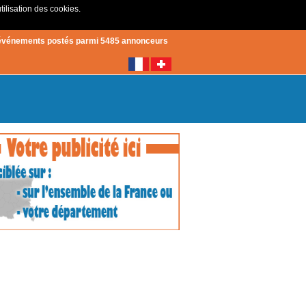
tilisation des cookies.
Créer un compte
|
Connexion
événements postés parmi 5485 annonceurs