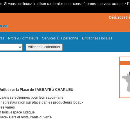
e. Si vous continuez à utiliser ce dernier, nous considérerons que vous acceptez l'u
Déjà 20378 
vés
Profs & Formateurs
Services à la personne
Entreprises locales
illet
sur la Place de l'ABBAYE à CHARLIEU
sans sélectionnés pour leur savoir-faire
rroir et restauration sur place par les producteurs locaux
s variés
n bois, espace ludique
ce- Bars et restaurants ouverts-