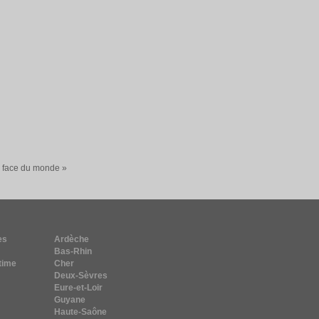
a face du monde »
es
Ardèche
Bas-Rhin
time
Cher
Deux-Sèvres
Eure-et-Loir
Guyane
Haute-Saône