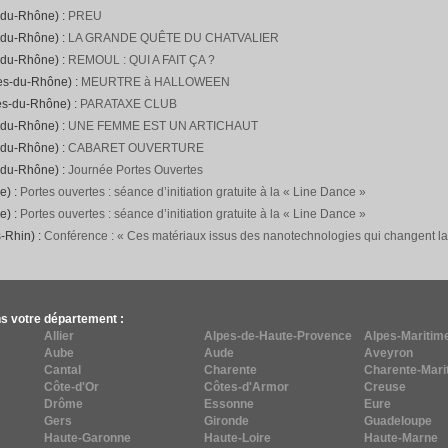
-du-Rhône) :
PREU
-du-Rhône) :
LA GRANDE QUÊTE DU CHATVALIER
-du-Rhône) :
REMOUL : QUI A FAIT ÇA ?
hes-du-Rhône) :
MEURTRE à HALLOWEEN
es-du-Rhône) :
PARATAXE CLUB
-du-Rhône) :
UNE FEMME EST UN ARTICHAUT
-du-Rhône) :
CABARET OUVERTURE
-du-Rhône) :
Journée Portes Ouvertes
e) :
Portes ouvertes : séance d’initiation gratuite à la « Line Dance »
e) :
Portes ouvertes : séance d’initiation gratuite à la « Line Dance »
-Rhin) :
Conférence : « Ces matériaux issus des nanotechnologies qui changent l
s votre département :
Allier
Alpes-de-Haute-Provence
Alpes-Maritim
Aube
Aude
Aveyron
Cantal
Charente
Charente-Mari
Côte-d'Or
Côtes-d'Armor
Creuse
Drôme
Essonne
Eure
Gers
Gironde
Guadeloupe
Haute-Garonne
Haute-Loire
Haute-Marne