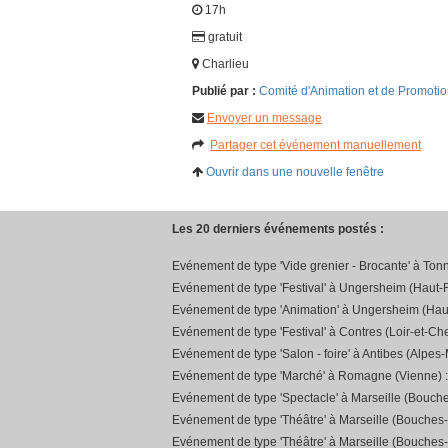
17h
gratuit
Charlieu
Publié par :
Comité d'Animation et de Promotio
Envoyer un message
Partager cet événement manuellement
Ouvrir dans une nouvelle fenêtre
Les 20 derniers événements postés :
Evénement de type 'Vide grenier - Brocante' à Ton
Evénement de type 'Festival' à Ungersheim (Haut-R
Evénement de type 'Animation' à Ungersheim (Hau
Evénement de type 'Festival' à Contres (Loir-et-Che
Evénement de type 'Salon - foire' à Antibes (Alpes-
Evénement de type 'Marché' à Romagne (Vienne) 
Evénement de type 'Spectacle' à Marseille (Bouch
Evénement de type 'Théâtre' à Marseille (Bouches
Evénement de type 'Théâtre' à Marseille (Bouches