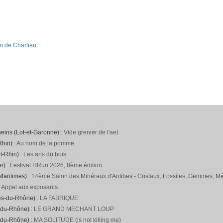
n de Charlieu
neins (Lot-et-Garonne) :
Vide grenier de l'aet
hin) :
Au nom de la pomme
t-Rhin) :
Les arts du bois
r) :
Festival HRun 2026, 8ème édition
Maritimes) :
14ème Salon des Minéraux d'Antibes - Cristaux, Fossiles, Gemmes, Mét
:
Appel aux exposants
es-du-Rhône) :
LA FABRIQUE
-du-Rhône) :
LE GRAND MECHANT LOUP
-du-Rhône) :
MA SOLITUDE (is not killing me)