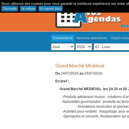
Nous utilisons des cookies pour vous garantir la meilleure expérience sur notre sit
J'accepte
Je refuse
En savoir plus
Evénements
Services animaliers
Objets trou
Grand Marché Médiéval
Du
24/07/2026
au
26/07/2026
En bref :
Grand Marché MEDIEVAL les 24-25 et 26 Ju
-Produits artisanaux locaux : créations d’arti
-Spécialités gourmandes : produits du te
- Animations musicales et spectacle
-Activités pour enfants : maquillage, jeux e
-Spectacles et concerts -Restauration sur pla