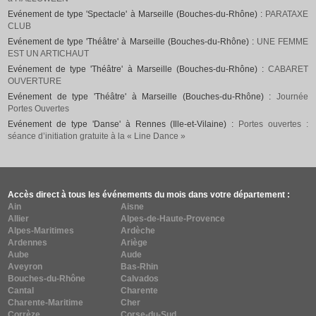
Evénement de type 'Spectacle' à Marseille (Bouches-du-Rhône) :
PARATAXE
CLUB
Evénement de type 'Théâtre' à Marseille (Bouches-du-Rhône) :
UNE FEMME
EST UN ARTICHAUT
Evénement de type 'Théâtre' à Marseille (Bouches-du-Rhône) :
CABARET
OUVERTURE
Evénement de type 'Théâtre' à Marseille (Bouches-du-Rhône) :
Journée
Portes Ouvertes
Evénement de type 'Danse' à Rennes (Ille-et-Vilaine) :
Portes ouvertes :
séance d’initiation gratuite à la « Line Dance »
Accès direct à tous les événements du mois dans votre département :
Ain
Aisne
Allier
Alpes-de-Haute-Provence
Alpes-Maritimes
Ardèche
Ardennes
Ariège
Aube
Aude
Aveyron
Bas-Rhin
Bouches-du-Rhône
Calvados
Cantal
Charente
Charente-Maritime
Cher
Corrèze
Corse-du-Sud