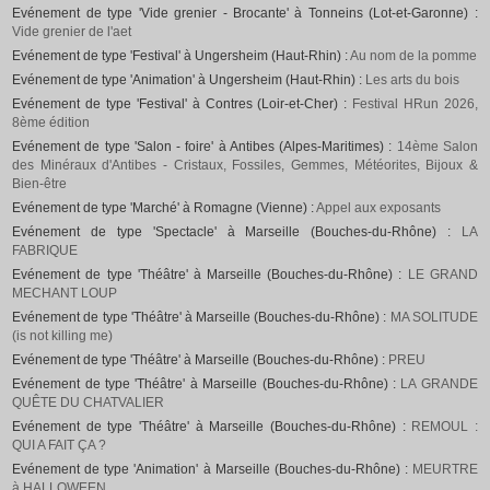
Evénement de type 'Vide grenier - Brocante' à Tonneins (Lot-et-Garonne) :
Vide grenier de l'aet
Evénement de type 'Festival' à Ungersheim (Haut-Rhin) :
Au nom de la pomme
Evénement de type 'Animation' à Ungersheim (Haut-Rhin) :
Les arts du bois
Evénement de type 'Festival' à Contres (Loir-et-Cher) :
Festival HRun 2026,
8ème édition
Evénement de type 'Salon - foire' à Antibes (Alpes-Maritimes) :
14ème Salon
des Minéraux d'Antibes - Cristaux, Fossiles, Gemmes, Météorites, Bijoux &
Bien-être
Evénement de type 'Marché' à Romagne (Vienne) :
Appel aux exposants
Evénement de type 'Spectacle' à Marseille (Bouches-du-Rhône) :
LA
FABRIQUE
Evénement de type 'Théâtre' à Marseille (Bouches-du-Rhône) :
LE GRAND
MECHANT LOUP
Evénement de type 'Théâtre' à Marseille (Bouches-du-Rhône) :
MA SOLITUDE
(is not killing me)
Evénement de type 'Théâtre' à Marseille (Bouches-du-Rhône) :
PREU
Evénement de type 'Théâtre' à Marseille (Bouches-du-Rhône) :
LA GRANDE
QUÊTE DU CHATVALIER
Evénement de type 'Théâtre' à Marseille (Bouches-du-Rhône) :
REMOUL :
QUI A FAIT ÇA ?
Evénement de type 'Animation' à Marseille (Bouches-du-Rhône) :
MEURTRE
à HALLOWEEN