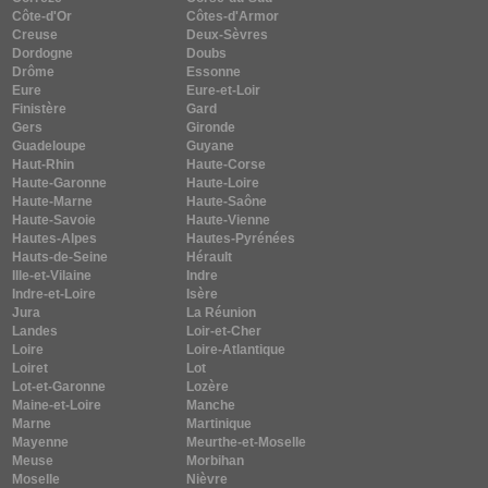
Côte-d'Or
Côtes-d'Armor
Creuse
Deux-Sèvres
Dordogne
Doubs
Drôme
Essonne
Eure
Eure-et-Loir
Finistère
Gard
Gers
Gironde
Guadeloupe
Guyane
Haut-Rhin
Haute-Corse
Haute-Garonne
Haute-Loire
Haute-Marne
Haute-Saône
Haute-Savoie
Haute-Vienne
Hautes-Alpes
Hautes-Pyrénées
Hauts-de-Seine
Hérault
Ille-et-Vilaine
Indre
Indre-et-Loire
Isère
Jura
La Réunion
Landes
Loir-et-Cher
Loire
Loire-Atlantique
Loiret
Lot
Lot-et-Garonne
Lozère
Maine-et-Loire
Manche
Marne
Martinique
Mayenne
Meurthe-et-Moselle
Meuse
Morbihan
Moselle
Nièvre