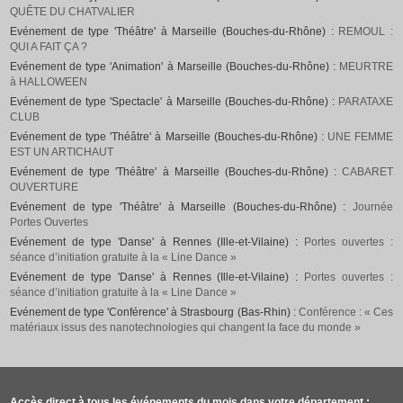
QUÊTE DU CHATVALIER
Evénement de type 'Théâtre' à Marseille (Bouches-du-Rhône) :
REMOUL :
QUI A FAIT ÇA ?
Evénement de type 'Animation' à Marseille (Bouches-du-Rhône) :
MEURTRE
à HALLOWEEN
Evénement de type 'Spectacle' à Marseille (Bouches-du-Rhône) :
PARATAXE
CLUB
Evénement de type 'Théâtre' à Marseille (Bouches-du-Rhône) :
UNE FEMME
EST UN ARTICHAUT
Evénement de type 'Théâtre' à Marseille (Bouches-du-Rhône) :
CABARET
OUVERTURE
Evénement de type 'Théâtre' à Marseille (Bouches-du-Rhône) :
Journée
Portes Ouvertes
Evénement de type 'Danse' à Rennes (Ille-et-Vilaine) :
Portes ouvertes :
séance d’initiation gratuite à la « Line Dance »
Evénement de type 'Danse' à Rennes (Ille-et-Vilaine) :
Portes ouvertes :
séance d’initiation gratuite à la « Line Dance »
Evénement de type 'Conférence' à Strasbourg (Bas-Rhin) :
Conférence : « Ces
matériaux issus des nanotechnologies qui changent la face du monde »
Accès direct à tous les événements du mois dans votre département :