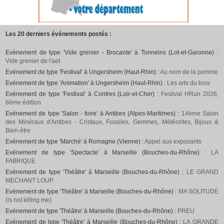
Les 20 derniers événements postés :
Evénement de type 'Vide grenier - Brocante' à Tonneins (Lot-et-Garonne) :
Vide grenier de l'aet
Evénement de type 'Festival' à Ungersheim (Haut-Rhin) :
Au nom de la pomme
Evénement de type 'Animation' à Ungersheim (Haut-Rhin) :
Les arts du bois
Evénement de type 'Festival' à Contres (Loir-et-Cher) :
Festival HRun 2026,
8ème édition
Evénement de type 'Salon - foire' à Antibes (Alpes-Maritimes) :
14ème Salon
des Minéraux d'Antibes - Cristaux, Fossiles, Gemmes, Météorites, Bijoux &
Bien-être
Evénement de type 'Marché' à Romagne (Vienne) :
Appel aux exposants
Evénement de type 'Spectacle' à Marseille (Bouches-du-Rhône) :
LA
FABRIQUE
Evénement de type 'Théâtre' à Marseille (Bouches-du-Rhône) :
LE GRAND
MECHANT LOUP
Evénement de type 'Théâtre' à Marseille (Bouches-du-Rhône) :
MA SOLITUDE
(is not killing me)
Evénement de type 'Théâtre' à Marseille (Bouches-du-Rhône) :
PREU
Evénement de type 'Théâtre' à Marseille (Bouches-du-Rhône) :
LA GRANDE