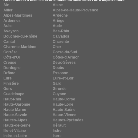
Ain
Aisne
Allier
Alpes-de-Haute-Provence
Alpes-Maritimes
Ardèche
Ardennes
Ariège
Aube
Aude
Aveyron
Bas-Rhin
Bouches-du-Rhône
Calvados
Cantal
Charente
Charente-Maritime
Cher
Corrèze
Corse-du-Sud
Côte-d'Or
Côtes-d'Armor
Creuse
Deux-Sèvres
Dordogne
Doubs
Drôme
Essonne
Eure
Eure-et-Loir
Finistère
Gard
Gers
Gironde
Guadeloupe
Guyane
Haut-Rhin
Haute-Corse
Haute-Garonne
Haute-Loire
Haute-Marne
Haute-Saône
Haute-Savoie
Haute-Vienne
Hautes-Alpes
Hautes-Pyrénées
Hauts-de-Seine
Hérault
Ille-et-Vilaine
Indre
Indre-et-Loire
Isère