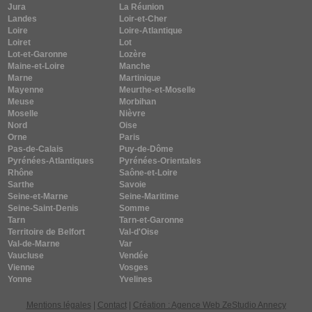
Jura
La Réunion
Landes
Loir-et-Cher
Loire
Loire-Atlantique
Loiret
Lot
Lot-et-Garonne
Lozère
Maine-et-Loire
Manche
Marne
Martinique
Mayenne
Meurthe-et-Moselle
Meuse
Morbihan
Moselle
Nièvre
Nord
Oise
Orne
Paris
Pas-de-Calais
Puy-de-Dôme
Pyrénées-Atlantiques
Pyrénées-Orientales
Rhône
Saône-et-Loire
Sarthe
Savoie
Seine-et-Marne
Seine-Maritime
Seine-Saint-Denis
Somme
Tarn
Tarn-et-Garonne
Territoire de Belfort
Val-d'Oise
Val-de-Marne
Var
Vaucluse
Vendée
Vienne
Vosges
Yonne
Yvelines
Mentions légales
|
Contact
|
Création : Agence Web ZeStudio Annecy