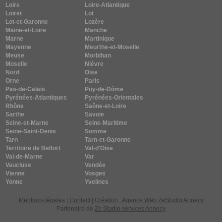
Loire
Loire-Atlantique
Loiret
Lot
Lot-et-Garonne
Lozère
Maine-et-Loire
Manche
Marne
Martinique
Mayenne
Meurthe-et-Moselle
Meuse
Morbihan
Moselle
Nièvre
Nord
Oise
Orne
Paris
Pas-de-Calais
Puy-de-Dôme
Pyrénées-Atlantiques
Pyrénées-Orientales
Rhône
Saône-et-Loire
Sarthe
Savoie
Seine-et-Marne
Seine-Maritime
Seine-Saint-Denis
Somme
Tarn
Tarn-et-Garonne
Territoire de Belfort
Val-d'Oise
Val-de-Marne
Var
Vaucluse
Vendée
Vienne
Vosges
Yonne
Yvelines
Mentions légales
|
Contact
|
Création : Agence Web ZeStudio Annecy
Partenaire de
Ze Studio services Annecy