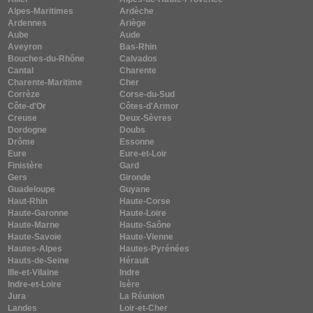
Alpes-Maritimes
Ardèche
Ardennes
Ariège
Aube
Aude
Aveyron
Bas-Rhin
Bouches-du-Rhône
Calvados
Cantal
Charente
Charente-Maritime
Cher
Corrèze
Corse-du-Sud
Côte-d'Or
Côtes-d'Armor
Creuse
Deux-Sèvres
Dordogne
Doubs
Drôme
Essonne
Eure
Eure-et-Loir
Finistère
Gard
Gers
Gironde
Guadeloupe
Guyane
Haut-Rhin
Haute-Corse
Haute-Garonne
Haute-Loire
Haute-Marne
Haute-Saône
Haute-Savoie
Haute-Vienne
Hautes-Alpes
Hautes-Pyrénées
Hauts-de-Seine
Hérault
Ille-et-Vilaine
Indre
Indre-et-Loire
Isère
Jura
La Réunion
Landes
Loir-et-Cher