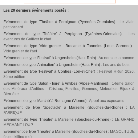
Les 20 derniers événements postés :
Evénement de type 'Théâtre' à Perpignan (Pyrénées-Orientales) :
Le vilain
petit canard
Evénement de type 'Théâtre' à Perpignan (Pyrénées-Orientales) :
Les
aventures de Gulliver le chat
Evénement de type 'Vide grenier - Brocante' à Tonneins (Lot-et-Garonne) :
Vide grenier de l'aet
Evénement de type 'Festival' à Ungersheim (Haut-Rhin) :
Au nom de la pomme
Evénement de type 'Animation' à Ungersheim (Haut-Rhin) :
Les arts du bois
Evénement de type 'Festival' à Contres (Loir-et-Cher) :
Festival HRun 2026,
8ème édition
Evénement de type 'Salon - foire' à Antibes (Alpes-Maritimes) :
14ème Salon
des Minéraux d'Antibes - Cristaux, Fossiles, Gemmes, Météorites, Bijoux &
Bien-être
Evénement de type 'Marché' à Romagne (Vienne) :
Appel aux exposants
Evénement de type 'Spectacle' à Marseille (Bouches-du-Rhône) :
LA
FABRIQUE
Evénement de type 'Théâtre' à Marseille (Bouches-du-Rhône) :
LE GRAND
MECHANT LOUP
Evénement de type 'Théâtre' à Marseille (Bouches-du-Rhône) :
MA SOLITUDE
(is not killing me)