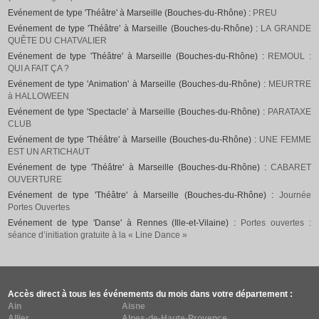
Evénement de type 'Théâtre' à Marseille (Bouches-du-Rhône) :
PREU
Evénement de type 'Théâtre' à Marseille (Bouches-du-Rhône) :
LA GRANDE
QUÊTE DU CHATVALIER
Evénement de type 'Théâtre' à Marseille (Bouches-du-Rhône) :
REMOUL :
QUI A FAIT ÇA ?
Evénement de type 'Animation' à Marseille (Bouches-du-Rhône) :
MEURTRE
à HALLOWEEN
Evénement de type 'Spectacle' à Marseille (Bouches-du-Rhône) :
PARATAXE
CLUB
Evénement de type 'Théâtre' à Marseille (Bouches-du-Rhône) :
UNE FEMME
EST UN ARTICHAUT
Evénement de type 'Théâtre' à Marseille (Bouches-du-Rhône) :
CABARET
OUVERTURE
Evénement de type 'Théâtre' à Marseille (Bouches-du-Rhône) :
Journée
Portes Ouvertes
Evénement de type 'Danse' à Rennes (Ille-et-Vilaine) :
Portes ouvertes :
séance d’initiation gratuite à la « Line Dance »
Accès direct à tous les événements du mois dans votre département :
Ain
Aisne
Allier
Alpes-de-Haute-Provence