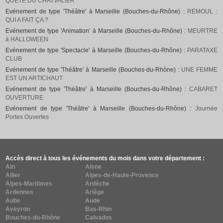
QUÊTE DU CHATVALIER
Evénement de type 'Théâtre' à Marseille (Bouches-du-Rhône) :
REMOUL :
QUI A FAIT ÇA ?
Evénement de type 'Animation' à Marseille (Bouches-du-Rhône) :
MEURTRE
à HALLOWEEN
Evénement de type 'Spectacle' à Marseille (Bouches-du-Rhône) :
PARATAXE
CLUB
Evénement de type 'Théâtre' à Marseille (Bouches-du-Rhône) :
UNE FEMME
EST UN ARTICHAUT
Evénement de type 'Théâtre' à Marseille (Bouches-du-Rhône) :
CABARET
OUVERTURE
Evénement de type 'Théâtre' à Marseille (Bouches-du-Rhône) :
Journée
Portes Ouvertes
Accès direct à tous les événements du mois dans votre département :
Ain
Aisne
Allier
Alpes-de-Haute-Provence
Alpes-Maritimes
Ardèche
Ardennes
Ariège
Aube
Aude
Aveyron
Bas-Rhin
Bouches-du-Rhône
Calvados