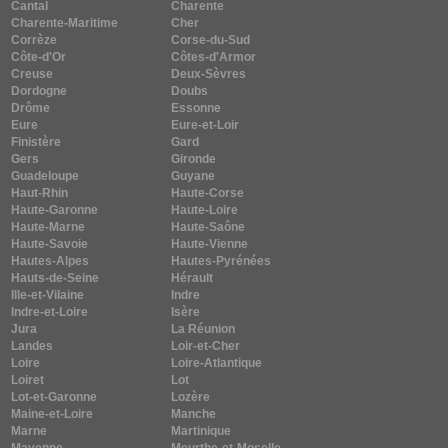
Cantal
Charente
Charente-Maritime
Cher
Corrèze
Corse-du-Sud
Côte-d'Or
Côtes-d'Armor
Creuse
Deux-Sèvres
Dordogne
Doubs
Drôme
Essonne
Eure
Eure-et-Loir
Finistère
Gard
Gers
Gironde
Guadeloupe
Guyane
Haut-Rhin
Haute-Corse
Haute-Garonne
Haute-Loire
Haute-Marne
Haute-Saône
Haute-Savoie
Haute-Vienne
Hautes-Alpes
Hautes-Pyrénées
Hauts-de-Seine
Hérault
Ille-et-Vilaine
Indre
Indre-et-Loire
Isère
Jura
La Réunion
Landes
Loir-et-Cher
Loire
Loire-Atlantique
Loiret
Lot
Lot-et-Garonne
Lozère
Maine-et-Loire
Manche
Marne
Martinique