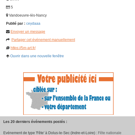
5
Vandoeuvre-lès-Nancy
Publié par :
ceydaaa
Envoyer un message
Partager cet événement manuellement
https://5m-art.fr/
Ouvrir dans une nouvelle fenêtre
Les 20 derniers événements postés :
Evénement de type 'Fête' à Dolus-le-Sec (Indre-et-Loire) :
Fête nationale