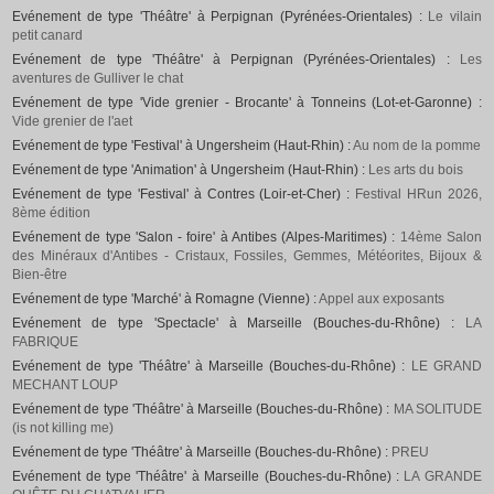
Evénement de type 'Théâtre' à Perpignan (Pyrénées-Orientales) :
Le vilain
petit canard
Evénement de type 'Théâtre' à Perpignan (Pyrénées-Orientales) :
Les
aventures de Gulliver le chat
Evénement de type 'Vide grenier - Brocante' à Tonneins (Lot-et-Garonne) :
Vide grenier de l'aet
Evénement de type 'Festival' à Ungersheim (Haut-Rhin) :
Au nom de la pomme
Evénement de type 'Animation' à Ungersheim (Haut-Rhin) :
Les arts du bois
Evénement de type 'Festival' à Contres (Loir-et-Cher) :
Festival HRun 2026,
8ème édition
Evénement de type 'Salon - foire' à Antibes (Alpes-Maritimes) :
14ème Salon
des Minéraux d'Antibes - Cristaux, Fossiles, Gemmes, Météorites, Bijoux &
Bien-être
Evénement de type 'Marché' à Romagne (Vienne) :
Appel aux exposants
Evénement de type 'Spectacle' à Marseille (Bouches-du-Rhône) :
LA
FABRIQUE
Evénement de type 'Théâtre' à Marseille (Bouches-du-Rhône) :
LE GRAND
MECHANT LOUP
Evénement de type 'Théâtre' à Marseille (Bouches-du-Rhône) :
MA SOLITUDE
(is not killing me)
Evénement de type 'Théâtre' à Marseille (Bouches-du-Rhône) :
PREU
Evénement de type 'Théâtre' à Marseille (Bouches-du-Rhône) :
LA GRANDE